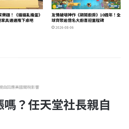
家樂趣！《貓貓亂搗蛋》
友情破壞神作《胡鬧廚房》10週年！全
m 把家具通通推下桌吧
球齊聚逾億名大廚喜迎里程碑
2026-08-06