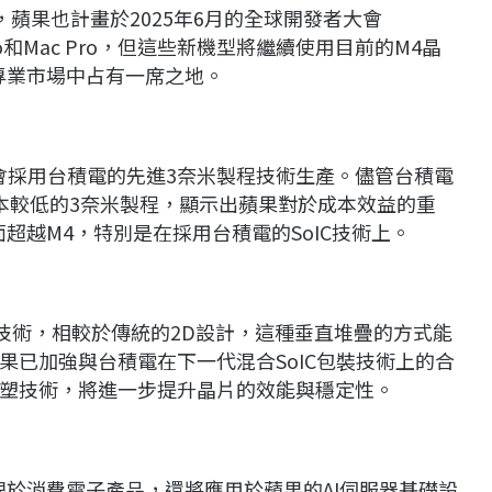
之前，蘋果也計畫於2025年6月的全球開發者大會
io和Mac Pro，但這些新機型將繼續使用目前的M4晶
專業市場中占有一席之地。
且會採用台積電的先進3奈米製程技術生產。儘管台積電
本較低的3奈米製程，顯示出蘋果對於成本效益的重
超越M4，特別是在採用台積電的SoIC技術上。
技術，相較於傳統的2D設計，這種垂直堆疊的方式能
果已加強與台積電在下一代混合SoIC包裝技術上的合
塑技術，將進一步提升晶片的效能與穩定性。
限於消費電子產品，還將應用於蘋果的AI伺服器基礎設