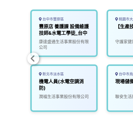
台中市豐原區
桃園市大
工程師
豐原店 養護課 設備維護
【生產
技師&水電工學徒_台中
限公司
康達盛通生活事業股份有限
守護家健
公司
新北市淡水區
台中市烏
斯一起
機電人員(水電空調消
現場儲
乾淨」
防)
司
潤福生活事業股份有限公司
聯安生活