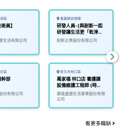
溪區
嘉義縣民雄鄉
技術員】
研發人員-(與耐斯一起
研發讓生活更「乾淨」
的未來)2
康生活有限公司
耐斯企業股份有限公司
日區
新北市林口區
備幹部
萬家福 林口店 養護課
設備維護工程師 (時
薪)_新北
股份有限公司
康達盛通生活事業股份有限
公司
看更多職缺