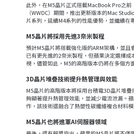
此外，在M5晶片正式搭載MacBook Pro
（WWDC）期間，推出更新版本的Mac Stud
片系列，延續M4系列的性能優勢，並繼續在
M5
晶片將採用先進3
奈米製程
預計M5晶片將搭載強化版的ARM架構，並
已有更先進的2奈米製程，但蘋果決定選擇成
視，儘管如此，M5的高階版本仍將在多個方面
3D
晶片堆疊技術提升熱管理與效能
M5晶片的高階版本將採用台積電3D晶片堆疊
夠顯著提升熱管理效能，並減少電流泄漏。蘋
作，該技術還融合了熱塑性碳纖維複合材料模
M5
晶片也將進軍AI
伺服器領域
最後，還有報導指出，蘋果的M5晶片將不僅