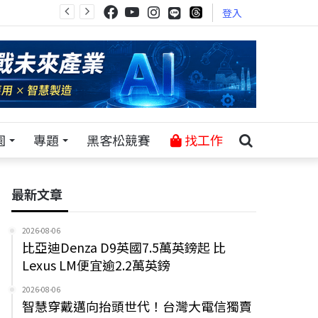
登入
園
專題
黑客松競賽
找工作
最新文章
2026-08-06
比亞迪Denza D9英國7.5萬英鎊起 比
Lexus LM便宜逾2.2萬英鎊
2026-08-06
智慧穿戴邁向抬頭世代！台灣大電信獨賣