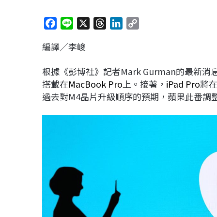
F
L
X
T
L
C
a
i
h
i
o
編譯／李峻
c
n
r
n
p
e
e
e
k
y
根據《彭博社》記者Mark Gurman的最新消
b
a
e
L
搭載在
MacBook Pro
上。接著，
iPad Pro
將在
o
d
d
i
過去對M4晶片升級順序的預期，蘋果此番調
o
s
I
n
k
n
k