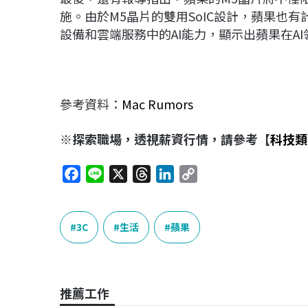
施。由於M5晶片的雙用SoIC設計，蘋果也
設備和雲端服務中的AI能力，顯示出蘋果在A
參考資料：
Mac Rumors
※探索職場，透視薪資行情，請參考【
科技類
F
L
X
T
L
C
a
i
h
i
o
c
n
r
n
p
e
e
e
k
y
3C
生活
蘋果
b
a
e
L
o
d
d
i
o
s
I
n
推薦工作
k
n
k