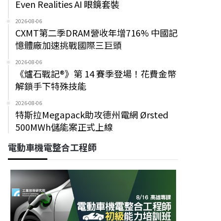
Even Realities AI 眼鏡套裝
2026-08-06
CXMT第二季DRAM營收年增716% 中國記
憶體廠加速挑戰國際三巨頭
2026-08-06
《爐石戰記®》第 14 賽季登場！花費金幣
解鎖手下特殊技能
2026-08-06
特斯拉Megapack助攻德州電網 Ørsted
500MWh儲能案正式上線
電動車機電整合工程師