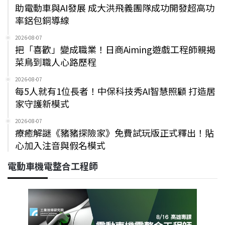
助電動車與AI發展 成大洪飛義團隊成功開發超高功
率鋁包銅導線
2026-08-07
把「喜歡」變成職業！日商Aiming遊戲工程師親揭
菜鳥到職人心路歷程
2026-08-07
每5人就有1位長者！中保科技秀AI智慧照顧 打造居
家守護新模式
2026-08-07
療癒解謎《豬豬探險家》免費試玩版正式釋出！貼
心加入注音與假名模式
電動車機電整合工程師