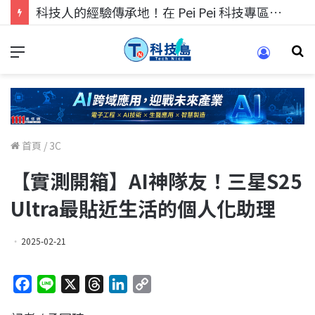
科技人找工作，就到TECH+ 科技專區!
首頁
/
3C
【實測開箱】AI神隊友！三星S25
Ultra最貼近生活的個人化助理
2025-02-21
F
L
X
T
L
C
a
i
h
i
o