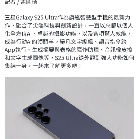
記者 / 孟圓琦
c
n
r
n
p
e
e
e
k
y
三星
Galaxy S25 Ultra作為旗艦智慧型
手機
的最新力
b
a
e
L
作，融合了尖端科技與創新設計，一直以來都以個人
o
d
d
i
化全方位
AI
、卓越的攝影功能，以及各項驚人效能，
o
s
I
n
成為行動AI的領頭羊。舉凡文字編輯、語音指令跨
k
n
k
App執行、生成摘要與表格的寫作助理、音訊橡皮擦
和文字生成圖像等，S25 Ultra從外觀到強大功能如何
集結一身，一起來了解更多吧！