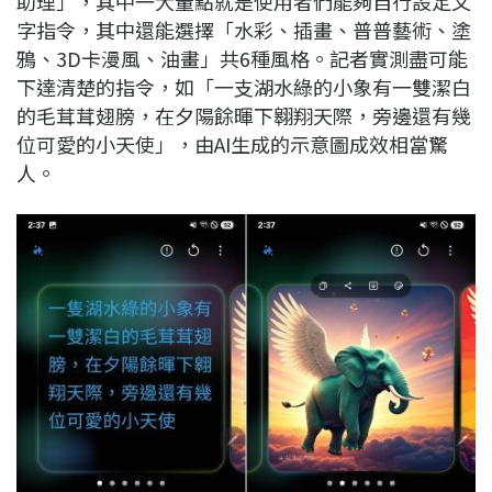
助理」，其中一大量點就是使用者們能夠自行設定文
字指令，其中還能選擇「水彩、插畫、普普藝術、塗
鴉、3D卡漫風、油畫」共6種風格。記者實測盡可能
下達清楚的指令，如「一支湖水綠的小象有一雙潔白
的毛茸茸翅膀，在夕陽餘暉下翱翔天際，旁邊還有幾
位可愛的小天使」，由AI生成的示意圖成效相當驚
人。