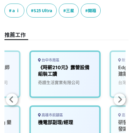
c
n
r
n
p
e
e
e
k
y
ａｉ
S25 Ultra
三星
開箱
b
a
e
L
o
d
d
i
o
s
I
n
推薦工作
k
n
k
台中市南區
新北市
工程師
《時薪210元》露營設備
Edge
組裝工讀
建築，
_技師
公司
奇蹟生活實業有限公司
台灣寶
(相關
入培訓
高雄市前鎮區
嘉義縣
ing 墾
機電部副理/經理
研發人
發讓生