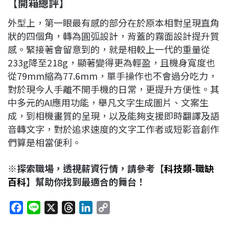
【開箱總評】
外型上，第一眼最有感的部分在於原本相對呈現直角
狀的四個角，轉為圓弧設計，背蓋的霧面設計提升質
感。緊接著會留意到的，就是相較上一代的重量從
233g降至218g，顯著變得更為輕盈，且機身寬度也
從79mm縮為77.6mm，單手操作也不會過分吃力，
對於現今人手離不開手機的日常，更提升方便性。其
中多元的AI應用功能，舉凡文字生成圖片、文案生
成，到相機畫質的呈現，以及能夠支援即時翻譯及語
音轉文字，對於追求速度的文字工作者或短影音創作
們算是相當便利。
※探索職場，透視薪資行情，請參考【
科技類-職缺
百科
】幫助你找到最適合的舞台！
F
L
X
T
L
C
a
i
h
i
o