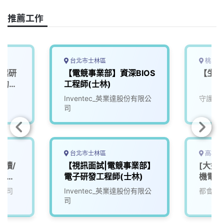
k
n
k
推薦工作
台北市士林區
桃園市
一起研
【電競事業部】資深BIOS
【生產
」的未
工程師(士林)
Inventec_英業達股份有限公
守護家
司
台北市士林區
高雄市
工讀/
【視訊面試|電競事業部】
[大好
時不超
電子研發工程師(士林)
機電部
公司
Inventec_英業達股份有限公
都會生
司