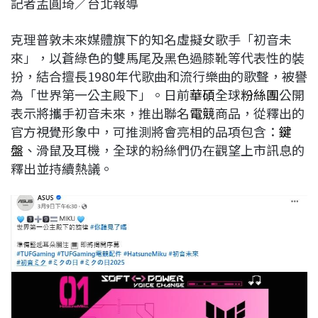
記者孟圓琦／台北報導
c
n
r
n
p
e
e
e
k
y
克理普敦未來媒體旗下的知名虛擬女歌手「初音未
b
a
e
L
來」，以蒼綠色的雙馬尾及黑色過膝靴等代表性的裝
o
d
d
i
扮，結合擅長1980年代歌曲和流行樂曲的歌聲，被譽
o
s
I
n
為「世界第一公主殿下」。日前
華碩
全球
粉絲團
公開
k
n
k
表示將攜手初音未來，推出聯名
電競
商品，從釋出的
官方視覺形象中，可推測將會亮相的品項包含：
鍵
盤
、滑鼠及耳機，全球的粉絲們仍在觀望上市訊息的
釋出並持續熱議。