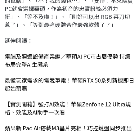
的電腦」、「不！我的錢包…」、「支持！本來購買
PC就會選擇華碩，作為初音的忠實粉絲必須力
挺」、「等不及啦！」、「剛好可以出 RGB 菜刀切
蔥了」、「等到最強硬體合作最強軟體了？」
延伸閱讀：
電腦及週邊設備產業鏈／華碩AI PC市占展優勢 持續
布局完整AI生態系
最懂玩家需求的電競筆電！華碩RTX 50系列新機即日
起始預購
【實測開箱】強打AI效能！華碩Zenfone 12 Ultra規
格、效能及AI助手一次看
蘋果新iPad Air搭載M3晶片亮相！巧控鍵盤同步推出