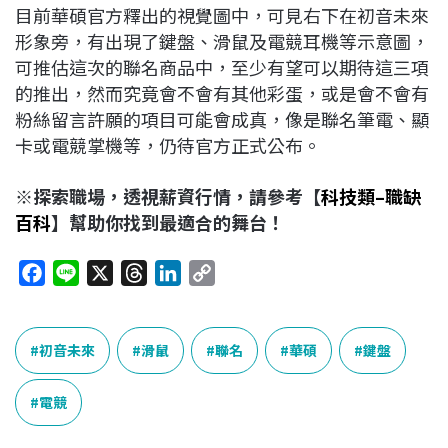
目前華碩官方釋出的視覺圖中，可見右下在初音未來
形象旁，有出現了鍵盤、滑鼠及電競耳機等示意圖，
可推估這次的聯名商品中，至少有望可以期待這三項
的推出，然而究竟會不會有其他彩蛋，或是會不會有
粉絲留言許願的項目可能會成真，像是聯名筆電、顯
卡或電競掌機等，仍待官方正式公布。
※
探索職場，透視薪資行情，請參考【
科技類
–
職缺
百科
】幫助你找到最適合的舞台！
F
L
X
T
L
C
a
i
h
i
o
c
n
r
n
p
e
e
e
k
y
初音未來
滑鼠
聯名
華碩
鍵盤
b
a
e
L
o
d
d
i
電競
o
s
I
n