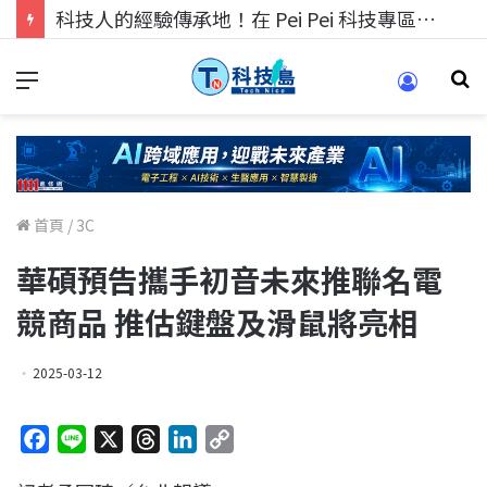
科技人的經驗傳承地！在 Pei Pei 科技專區，與學弟妹交流最硬核的技術
首頁
/
3C
華碩預告攜手初音未來推聯名電
競商品 推估鍵盤及滑鼠將亮相
2025-03-12
F
L
X
T
L
C
a
i
h
i
o