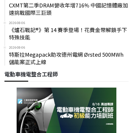
CXMT第二季DRAM營收年增716% 中國記憶體廠加
速挑戰國際三巨頭
2026-08-06
《爐石戰記®》第 14 賽季登場！花費金幣解鎖手下
特殊技能
2026-08-06
特斯拉Megapack助攻德州電網 Ørsted 500MWh
儲能案正式上線
電動車機電整合工程師