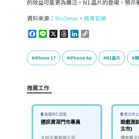
的效益可能更為廣泛。N1 晶片的登場，預
資料來源：
9to5mac
、
蘋果官網
F
L
X
T
L
C
a
i
h
i
o
c
n
r
n
p
e
e
e
k
y
iPhone 17
iPhone Air
N1晶片
蘋
b
a
e
L
o
d
d
i
o
s
I
n
推薦工作
k
n
k
高雄市仁武區
新北市土
 品保人員
通訊資深門市專員
遊戲測試
約
北市)
另加)
限公司
大好企業有限公司
博敦電子