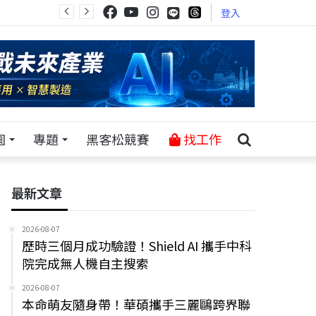
登入
園
專題
黑客松競賽
找工作
最新文章
2026-08-07
歷時三個月成功驗證！Shield AI 攜手中科
院完成無人機自主搜索
2026-08-07
本命萌友隨身帶！華碩攜手三麗鷗跨界聯