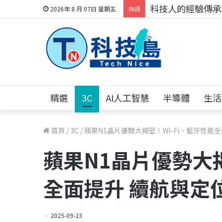
科技人的經驗傳承地
2026年 8 月 07日 星期五
快訊
精選
3C
AI人工智慧
半導體
生活
首頁
/
3C
/
蘋果N1晶片優勢大揭密！Wi-Fi、藍牙性能
蘋果N1晶片優勢大揭
全面提升 續航與定
2025-09-23