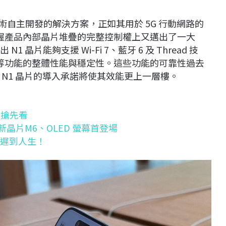
ad 技術自主開發的解決方案，正如其用於 5G 行動網路的
在掌握產品內部晶片堆疊的完整控制權上又邁出了一大
1 晶片能夠支援 Wi-Fi 7、藍牙 6 及 Thread 技
p」等功能的整體性能與穩定性。這些功能的可靠性過去
N1 晶片的導入承諾將使其效能更上一層樓。
點搶先看
？新晶片M6、OLED 螢幕首登場
別遲到人生！