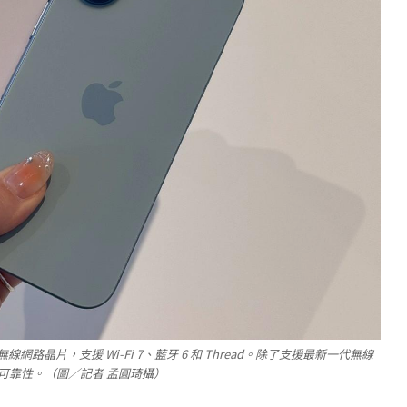
新無線網路晶片，支援 Wi-Fi 7、藍牙 6 和 Thread。除了支援最新一代無線
能和可靠性。（圖／記者 孟圓琦攝）