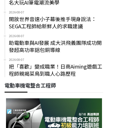
名大玩AI筆電潮流美學
2026-08-07
開放世界音速小子幕後推手現身說法：
SEGA工程師給新鮮人的求職建議
2026-08-07
助電動車與AI發展 成大洪飛義團隊成功開
發超高功率鋁包銅導線
2026-08-07
把「喜歡」變成職業！日商Aiming遊戲工
程師親揭菜鳥到職人心路歷程
電動車機電整合工程師