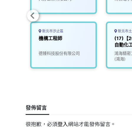
新北市汐止區
新北市土
程
機構工程師
(17)【
自動化
Automa
限公司
德臻科技股份有限公司
鴻海精密
Engine
(鴻海)
發佈留言
很抱歉，必須
登入
網站才能發佈留言。