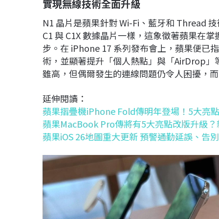
實現無線技術全面升級
N1 晶片是蘋果針對 Wi-Fi、藍牙和 Thre
C1 與 C1X 數據晶片一樣，這象徵著蘋果
步。在 iPhone 17 系列發布會上，蘋果便已指出 N
術，並顯著提升「個人熱點」與「AirDro
雖高，但偶爾發生的連線問題仍令人困擾，而 
延伸閱讀：
蘋果摺疊機iPhone Fold傳明年登場！5大亮
蘋果MacBook Pro傳將有5大亮點改版升級
蘋果iOS 26地圖重大更新 預警通勤延誤、告