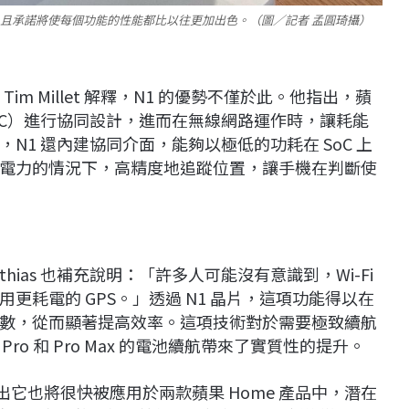
內部解決方案，且承諾將使每個功能的性能都比以往更加出色。（圖／記者 孟圓琦攝）
im Millet 解釋，N1 的優勢不僅於此。他指出，蘋
器（SoC）進行協同設計，進而在無線網路運作時，讓耗能
1 還內建協同介面，能夠以極低的功耗在 SoC 上
電力的情況下，高精度地追蹤位置，讓手機在判斷使
thias 也補充說明：「許多人可能沒有意識到，Wi-Fi
耗電的 GPS。」透過 N1 晶片，這項功能得以在
數，從而顯著提高效率。這項技術對於需要極致續航
 17 Pro 和 Pro Max 的電池續航帶來了實質性的提升。
出它也將很快被應用於兩款蘋果 Home 產品中，潛在