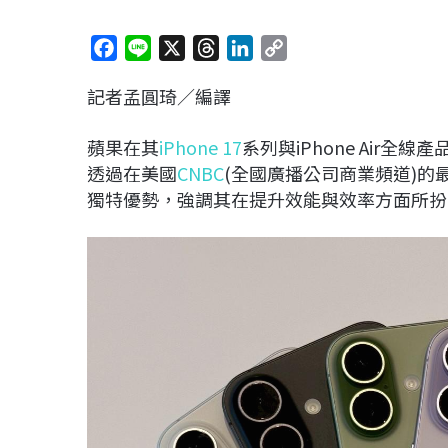
F
L
X
T
L
C
a
i
h
i
o
記者孟圓琦／編譯
c
n
r
n
p
e
e
e
k
y
蘋果在其
iPhone 17
系列與iPhone Air全
b
a
e
L
透過在美國
CNBC
(全國廣播公司商業頻道)的
o
d
d
i
獨特優勢，強調其在提升效能與效率方面所扮
o
s
I
n
k
n
k