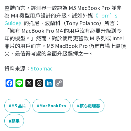
整體而言，評測界一致認為 M5 MacBook Pro 並非
為 M4 機型用戶設計的升級。誠如外媒
《Tom’s
Guide》
的托尼．波蘭科（Tony Polanco）所言：
「擁有 MacBook Pro M4 的用戶沒有必要升級到今
年的機型。」然而，對於使用更舊款 M 系列或 Intel
晶片的用戶而言，M5 MacBook Pro 仍是市場上最頂
尖、最值得考慮的全面升級選擇之一。
資料來源：
9to5mac
F
L
X
T
L
C
a
i
h
i
o
c
n
r
n
p
e
e
e
k
y
M5 晶片
MacBook Pro
核心處理器
b
a
e
L
o
d
d
i
蘋果
o
s
I
n