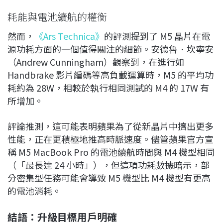
耗能與電池續航的權衡
然而，
《Ars Technica》
的評測提到了 M5 晶片在電
源功耗方面的一個值得關注的細節。安德魯．坎寧安
（Andrew Cunningham）觀察到，在進行如
Handbrake 影片編碼等高負載運算時，M5 的平均功
耗約為 28W，相較於執行相同測試的 M4 的 17W 有
所增加。
評論推測，這可能表明蘋果為了從新晶片中擠出更多
性能，正在更積極地推高時脈速度。儘管蘋果官方宣
稱 M5 MacBook Pro 的電池續航時間與 M4 機型相同
（「最長達 24 小時」），但這項功耗數據暗示，部
分密集型任務可能會導致 M5 機型比 M4 機型有更高
的電池消耗。
結語：升級目標用戶明確