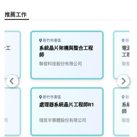
k
n
k
推薦工作
新竹市東區
新竹市
設計工
系統晶片架構與整合工程
電源管
師
工程師
司
聯發科技股份有限公司
聯發科
新竹市東區
新竹市
師
處理器系統晶片工程師R1
系統單
師
公司
瑞昱半導體股份有限公司
聯發科