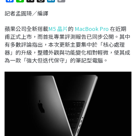
a
i
h
i
o
記者孟圓琦／編譯
c
n
r
n
p
e
e
e
k
y
蘋果公司全新搭載
M5 晶片
的
MacBook Pro
在近期
b
a
e
L
甫正式上市，而首批專業評測報告已同步公開。其中
o
d
d
i
有多數評論指出，本次更新主要集中於「核心處理
o
s
I
n
器」的升級，整體外觀與功能變化相對輕微，使其成
k
n
k
為一款「強大但迭代保守」的筆記型電腦。