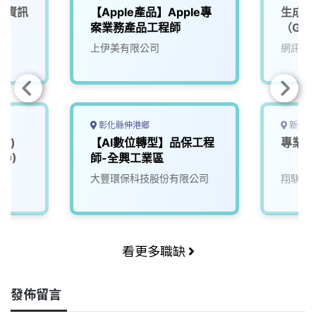
【資訊
【Apple產品】Apple專
生成式
案業務產品工程師
（GenA
LLM／
上伊美有限公司
網訊電
彰化縣伸港鄉
新竹縣
里)
【AI數位轉型】品保工程
專業A
00)
師-全興工業區
大豐環保科技股份有限公司
翔騏空
看更多職缺
發佈留言