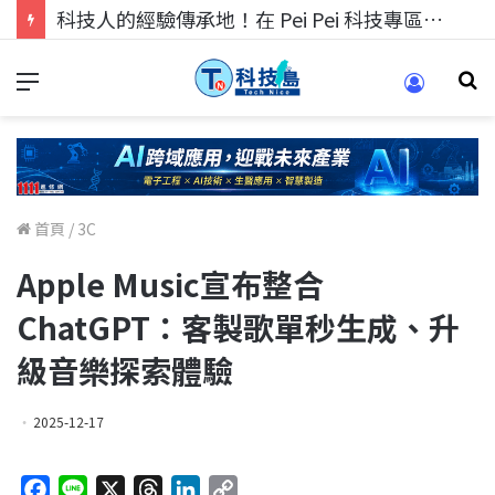
科技人找工作，就到TECH+ 科技專區!
首頁
/
3C
Apple Music宣布整合
ChatGPT：客製歌單秒生成、升
級音樂探索體驗
2025-12-17
F
L
X
T
L
C