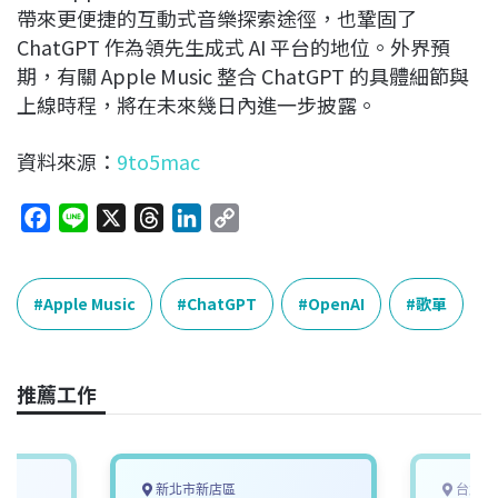
帶來更便捷的互動式音樂探索途徑，也鞏固了
ChatGPT 作為領先生成式 AI 平台的地位。外界預
期，有關 Apple Music 整合 ChatGPT 的具體細節與
上線時程，將在未來幾日內進一步披露。
資料來源：
9to5mac
F
L
X
T
L
C
a
i
h
i
o
c
n
r
n
p
e
e
e
k
y
Apple Music
ChatGPT
OpenAI
歌單
b
a
e
L
o
d
d
i
o
s
I
n
推薦工作
k
n
k
新北市新店區
台北市