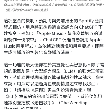
發送自然語言提示，使其能夠根據這些請求建立可立即播放的播放清單。
（圖／擷取自Google play商店）
這項整合的機制，預期將與先前推出的 Spotify 應用
程式相仿。用戶將能夠透過自然語言向 ChatGPT 下
達指令，例如：「Apple Music，幫我為這週五的派
對製作一份歌單」，ChatGPT 便能自動調用 Apple
Music 應用程式，並依據對話情境和用戶要求，即時
生成可播放的客製化音樂播放清單。
這一功能的最大優勢在於其直覺性與智慧化。除了常
規的歌單創建，大型語言模型（LLM）的強大理解能
力，將能處理模糊或難以準確描述的搜尋請求。舉例
來說，用戶可以透過角色或劇情描述來尋找歌曲，
如：「請播放《原鑽》男主角扮演音樂家，與
《E.T.》童星約會的那部電影原聲帶」，系統便能迅
速識別並播放《婚禮歌手》（The Wedding
Singer）的原聲帶。