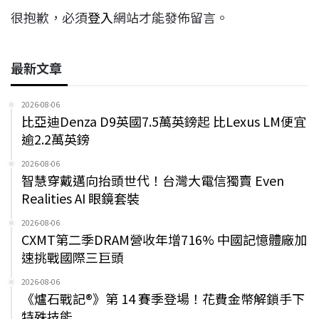
很抱歉，必須
登入
網站才能發佈留言。
最新文章
2026-08-06
比亞迪Denza D9英國7.5萬英鎊起 比Lexus LM便宜
逾2.2萬英鎊
2026-08-06
智慧穿戴邁向抬頭世代！台灣大電信獨賣 Even
Realities AI 眼鏡套裝
2026-08-06
CXMT第二季DRAM營收年增716% 中國記憶體廠加
速挑戰國際三巨頭
2026-08-06
《爐石戰記®》第 14 賽季登場！花費金幣解鎖手下
特殊技能