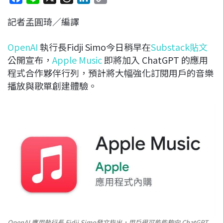
a
i
h
i
o
記者孟圓琦／編譯
c
n
r
n
p
e
e
e
k
y
OpenAI
執行長Fidji Simo今日稍早在
Substack貼文
b
a
e
L
公開宣布，
Apple Music
即將加入 ChatGPT 的應用
o
d
d
i
程式合作夥伴行列，預計將大幅強化訂閱用戶的音樂
o
s
I
n
播放與歌單創建體驗。
k
n
k
OpenAI 應用執行長 Fidji Simo發文指出，用戶很可能能夠向 ChatGPT