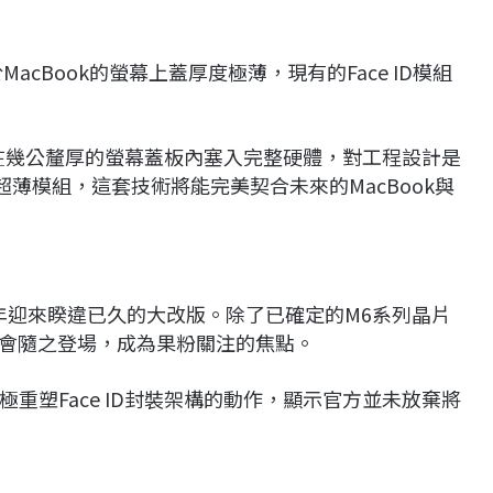
MacBook的螢幕上蓋厚度極薄，現有的Face ID模組
，要在幾公釐厚的螢幕蓋板內塞入完整硬體，對工程設計是
造出超薄模組，這套技術將能完美契合未來的MacBook與
026年迎來睽違已久的大改版。除了已確定的M6系列晶片
D是否會隨之登場，成為果粉關注的焦點。
重塑Face ID封裝架構的動作，顯示官方並未放棄將