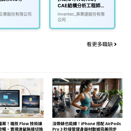
CAE結構分析工程師
（士林）
企業股份有限公司
Inventec_英業達股份有限
公司
看更多職缺
案！羅技 Flow 技術讓
沒帶錶也能練！iPhone 搭配 AirPods
流暢、實現滑鼠無縫切換
Pro 3 秒接管健身器材數據完美同步