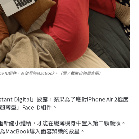
ce ID組件，有望登陸MacBook。（圖／截取自蘋果官網）
t Digital」披露，蘋果為了應對iPhone Air 2極度
型」Face ID組件。
件必須重新縮小體積，才能在纖薄機身中置入第二顆鏡頭。
MacBook導入面容辨識的救星。