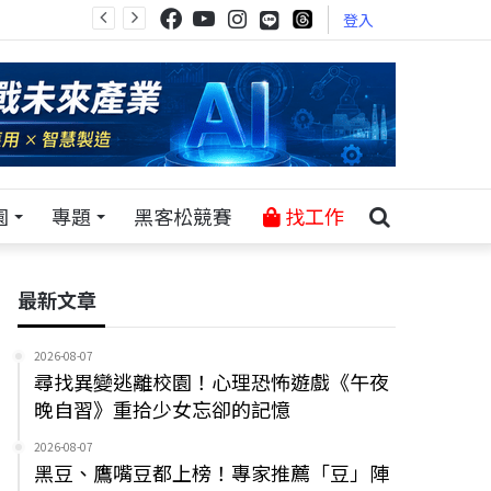
登入
園
專題
黑客松競賽
找工作
最新文章
2026-08-07
尋找異變逃離校園！心理恐怖遊戲《午夜
晚自習》重拾少女忘卻的記憶
2026-08-07
黑豆、鷹嘴豆都上榜！專家推薦「豆」陣