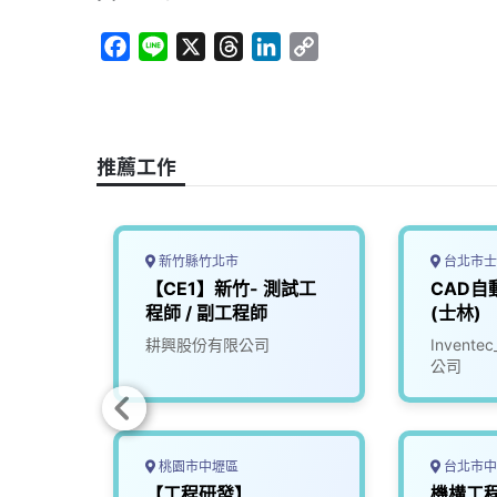
F
L
X
T
L
C
a
i
h
i
o
c
n
r
n
p
e
e
e
k
y
b
a
e
L
推薦工作
o
d
d
i
o
s
I
n
k
n
k
新竹縣竹北市
台北市士
程
【CE1】新竹- 測試工
CAD自
程師 / 副工程師
(士林)
限公司
耕興股份有限公司
Inven
公司
桃園市中壢區
台北市中
師【資
【工程研發】
機構工程