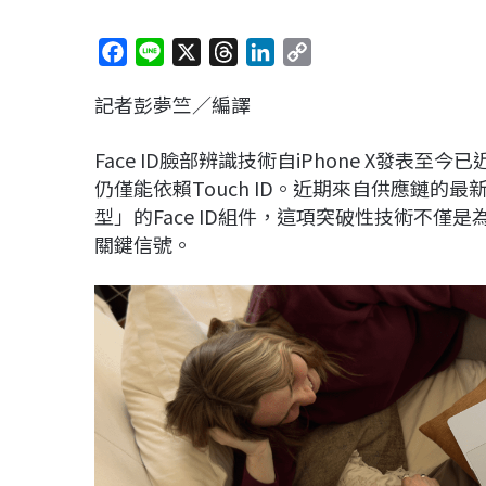
F
L
X
T
L
C
a
i
h
i
o
記者彭夢竺／編譯
c
n
r
n
p
e
e
e
k
y
Face ID臉部辨識技術自iPhone X發表至
b
a
e
L
仍僅能依賴Touch ID。近期來自供應鏈的
o
d
d
i
型」的Face ID組件，這項突破性技術不僅是為
o
s
I
n
關鍵信號。
k
n
k