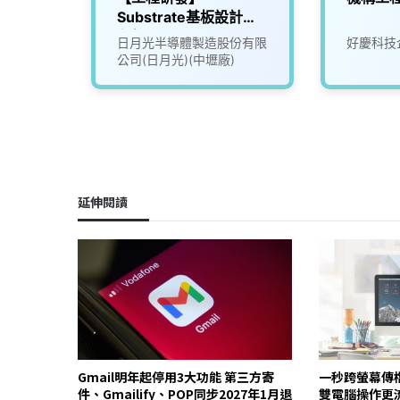
Substrate基板設計工
程師(Cadence)
司
日月光半導體製造股份有限
好慶科技
公司(日月光)(中壢廠)
延伸閱讀
Gmail明年起停用3大功能 第三方寄
一秒跨螢幕傳檔
件、Gmailify、POP同步2027年1月退
雙電腦操作更