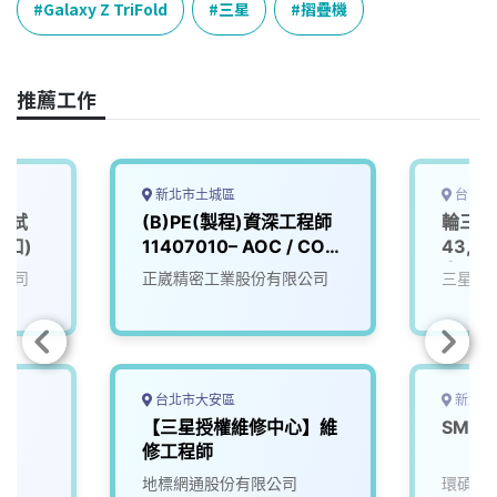
e
e
e
k
y
Galaxy Z TriFold
三星
摺疊機
b
a
e
L
o
d
d
i
o
s
I
n
推薦工作
k
n
k
新北市土城區
台南市
測試
(B)PE(製程)資深工程師
輪三班
林口)
11407010– AOC / COB
43,
/ Optical Coupling
資另議
公司
正崴精密工業股份有限公司
三星科
台北市大安區
新北市
【三星授權維修中心】維
SMT
修工程師
地標網通股份有限公司
環碩科