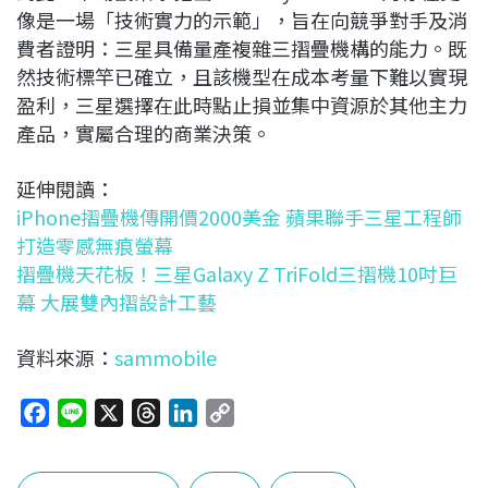
像是一場「技術實力的示範」，旨在向競爭對手及消
費者證明：三星具備量產複雜三摺疊機構的能力。既
然技術標竿已確立，且該機型在成本考量下難以實現
盈利，三星選擇在此時點止損並集中資源於其他主力
產品，實屬合理的商業決策。
延伸閱讀：
iPhone摺疊機傳開價2000美金 蘋果聯手三星工程師
打造零感無痕螢幕
摺疊機天花板！三星Galaxy Z TriFold三摺機10吋巨
幕 大展雙內摺設計工藝
資料來源：
sammobile
F
L
X
T
L
C
a
i
h
i
o
c
n
r
n
p