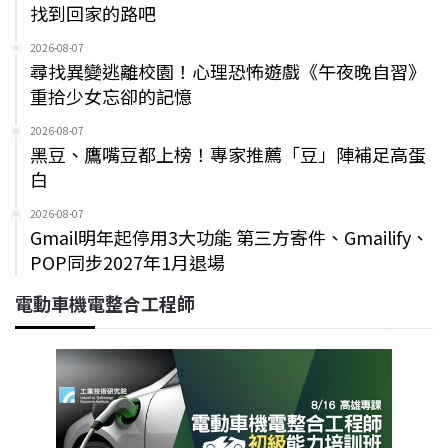
找到回家的路吧
2026-08-07
尋找異變逃離校園！心理恐怖遊戲《午夜晚自習》
重拾少女忘卻的記憶
2026-08-07
黑豆、鷹嘴豆都上榜！專家推薦「豆」陣補足高蛋
白
2026-08-07
Gmail明年起停用3大功能 第三方寄件、Gmailify、
POP同步2027年1月退場
電動車機電整合工程師