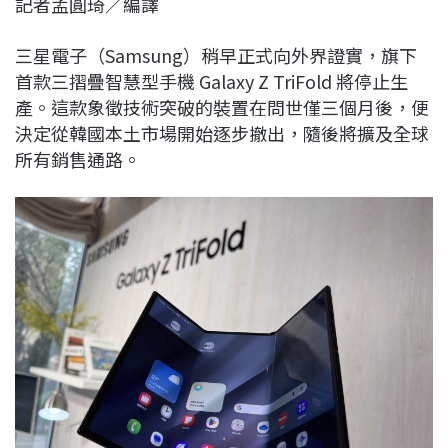
記者孟圓琦／編譯
c
n
r
n
p
e
e
e
k
y
三星電子（Samsung）稍早正式向外界證實，旗下
b
a
e
L
首款三摺疊智慧型手機 Galaxy Z TriFold 將停止生
o
d
d
i
產。這款象徵技術突破的裝置在問世僅三個月後，便
o
s
I
n
決定從韓國本土市場開始逐步撤出，隨後將擴及全球
k
n
k
所有銷售通路。