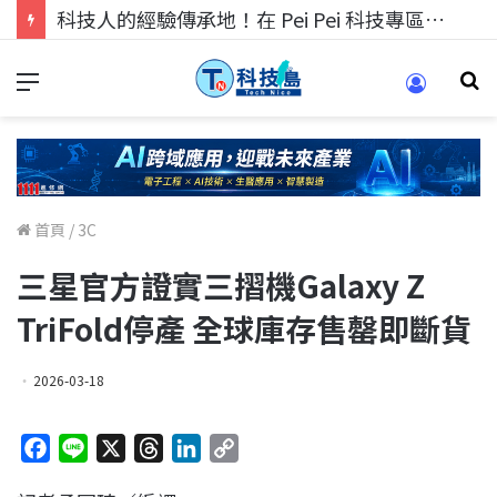
科技人的經驗傳承地！在 Pei Pei 科技專區，與學弟妹交流最硬核的技術
首頁
/
3C
三星官方證實三摺機Galaxy Z
TriFold停產 全球庫存售罄即斷貨
2026-03-18
F
L
X
T
L
C
a
i
h
i
o