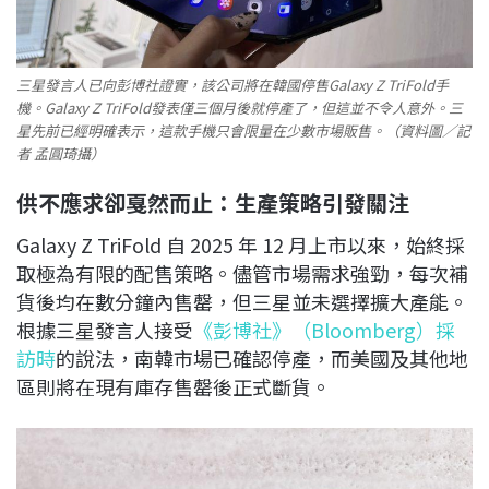
三星發言人已向彭博社證實，該公司將在韓國停售Galaxy Z TriFold手
機。Galaxy Z TriFold發表僅三個月後就停產了，但這並不令人意外。三
星先前已經明確表示，這款手機只會限量在少數市場販售。（資料圖／記
者 孟圓琦攝）
供不應求卻戛然而止：生產策略引發關注
Galaxy Z TriFold 自 2025 年 12 月上市以來，始終採
取極為有限的配售策略。儘管市場需求強勁，每次補
貨後均在數分鐘內售罄，但三星並未選擇擴大產能。
根據三星發言人接受
《彭博社》（Bloomberg）採
訪時
的說法，南韓市場已確認停產，而美國及其他地
區則將在現有庫存售罄後正式斷貨。