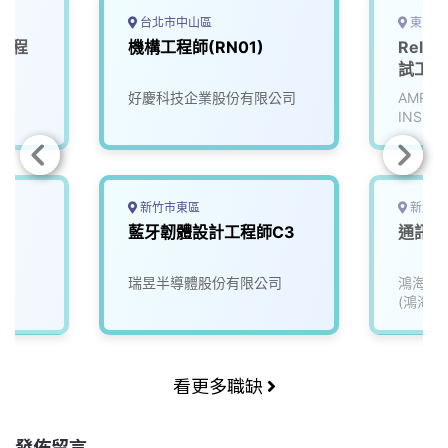
台北市中山區
東南亞
試工程
機構工程師(RN01)
Relia
試工程
好慶科技企業股份有限公司
AMREP
INSPEC
PTE LT
新竹市東區
新北市
藍牙韌體設計工程師C3
通訊硬
瑞昱半導體股份有限公司
鴻海精
(鴻海)
看更多職缺
發佈留言