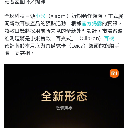
記者孟圓琦／編譯
c
n
r
n
p
e
e
e
k
y
全球科技巨頭
小米
（Xiaomi）近期動作頻頻，正式展
b
a
e
L
開新款耳機產品的預熱活動。根據
官方揭露
的資訊，
o
d
d
i
該款耳機將採用前所未見的全新外型設計，市場普遍
o
s
I
n
推測這將是小米首款「耳夾式」（Clip-on）
耳機
，
k
n
k
預計將於本月底與具備徠卡（Leica）鏡頭的旗艦手
機一同亮相。