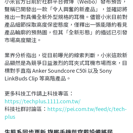
小米官方日前於社群平台微博（Weibo）發布預告，
聲稱已開發出一款「令人興奮的新產品」，並確認將
推出一對具備全新外型規格的耳機。儘管小米目前對
產品細節採取高度保密態度，僅釋出一張能隱約看見
產品輪廓的預熱圖，但其「全新形態」的描述已引發
市場高度關注。
業界分析指出，從目前曝光的線索判斷，小米這款新
品顯然是為競爭日益激烈的耳夾式耳機市場而來，目
標對手直指 Anker Soundcore C50i 以及 Sony
LinkBuds Clip 等高階產品。
更多科技工作請上科技專區：
https://techplus.1111.com.tw/
科技社群討論區：
https://pei.com.tw/feed/c/tech-
plus
生態系同步更新 旗艦手機與穿戴設備將屆