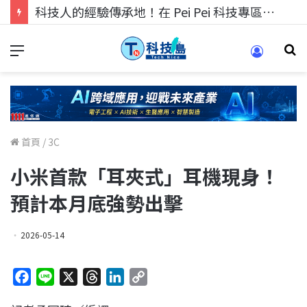
科技人的經驗傳承地！在 Pei Pei 科技專區，與學弟妹交流最硬核的技術
首頁
/
3C
小米首款「耳夾式」耳機現身！
預計本月底強勢出擊
2026-05-14
F
L
X
T
L
C
a
i
h
i
o