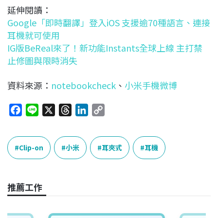
延伸閱讀：
Google「即時翻譯」登入iOS 支援逾70種語言、連接
耳機就可使用
IG版BeReal來了！新功能Instants全球上線 主打禁
止修圖與限時消失
資料來源：
notebookcheck
、
小米手機微博
F
L
X
T
L
C
a
i
h
i
o
c
n
r
n
p
e
e
e
k
y
Clip-on
小米
耳夾式
耳機
b
a
e
L
o
d
d
i
o
s
I
n
推薦工作
k
n
k