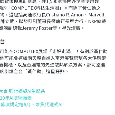
覽規模再創新高，共1,500家海內外企業使用達
用的「COMPUTEX科技生活圈」。而除了黃仁勳之
高通執行長Cristiano R. Amon、Marvell
執行長陳立武、聯發科副董事長暨執行長蔡力行、NXP總裁
部門資深副總裁Jeremy Foster等，星光熠熠。
台
能在COMPUTEX展場「走好走滿」！有別於黃仁勳
他可能會連續兩天親自進入南港展覽館幫各大供應鏈
服器機櫃，以及台達電的先進散熱解決方案，都可望迎
度引爆全台「黃仁勳」追星狂熱。
伴大會 強化邊緣AI生態系
10年AI技術願景
6 開幕演講定檔6月、聚焦代理式AI