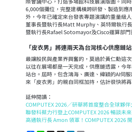
際會議中心，打造多場館科技展演版圖。同時展
6,000個攤位，完整建構橫跨研發、製造到應
外，今年已確定來台發表專題演講的重量級人物，還包括
董事長暨執行長Matt Murphy、英特爾
暨執行長Rafael Sotomayor及Cisco運算
「皮衣男」將連兩天為台灣核心供應鏈站
最讓股民與產業界興奮的，莫過於黃仁勳這次可
以往在展場都是一天完成，供應鏈透露，今年
站台。屆時，包含鴻海、廣達、緯穎的AI伺
來「皮衣男」的親自同框加持，估計很快將再
延伸閱讀：
COMPUTEX 2026／研華將首度整合全球夥
聯發科蔡力行登上COMPUTEX 2026 暢談未來
高通執行長 Amon 領軍！COMPUTEX 202