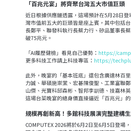
「百兆元宴」將齊聚台灣五大市值巨頭
近日根據供應鏈透露，這場預計在5月28日
灣市值前五大的巨頭皆是座上賓，其中包括台
長鄭平、聯發科執行長蔡力行、矽品董事長蔡
破75兆元。
「AI履歷健檢」看見自己優勢：
https://camp
更多科技工作請上科技專區：
https://techpl
此外，晚宴的「基本班底」還包含廣達林百里
力誠、華碩施崇棠、宏碁陳俊聖、工業富聯鄭
山傑、光寶科邱森彬、智邦李訓德、技嘉林英
這場台菜晚宴的總身價直接逼近「百兆元」的
規模再創新高！多館科技展演完整建構生
COMPUTEX 2026將於6月2日至6月5