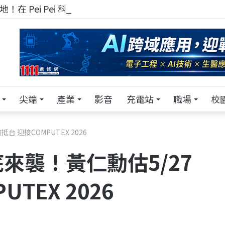
！在 Pei Pei 科技專區，與學弟妹交流最硬核的技術
尖端
產業
影音
充電站
職場
校
 迎接COMPUTEX 2026
來襲！黃仁勳估5/27
TEX 2026