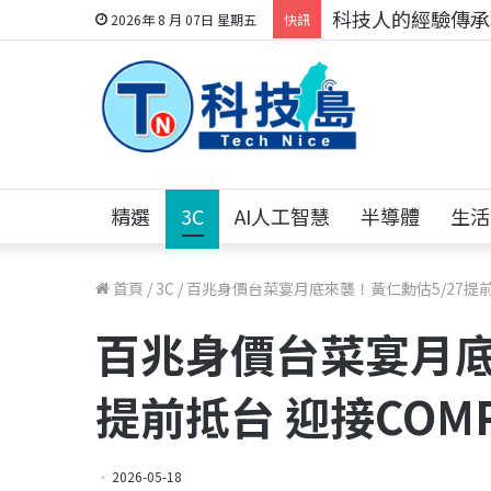
科技人的經驗傳承地
2026年 8 月 07日 星期五
快訊
精選
3C
AI人工智慧
半導體
生活
首頁
/
3C
/
百兆身價台菜宴月底來襲！黃仁勳估5/27提前抵台
百兆身價台菜宴月底
提前抵台 迎接COMPU
2026-05-18