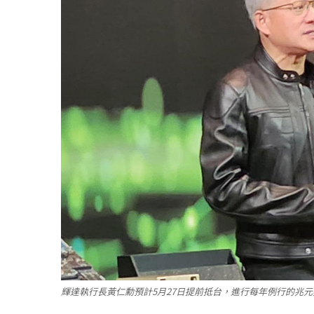
輝達執行長黃仁勳預計5月27日提前抵台，進行每年例行的兆元宴並