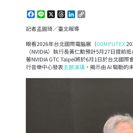
F
L
X
T
L
C
a
i
h
i
o
記者孟圓琦／臺北報導
c
n
r
n
p
e
e
e
k
y
眼看2026年台北國際電腦展（
COMPUTEX
2
b
a
e
L
（NVIDIA）執行長黃仁勳預計5月27日提
o
d
d
i
著NVIDIA GTC Taipei將於6月1日於
o
s
I
n
行音樂中心發表
主題演講
，揭示由 AI 驅動
k
n
k