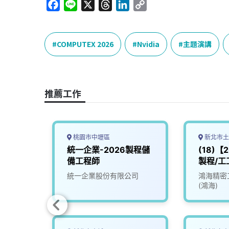
F
L
X
T
L
C
a
i
h
i
o
c
n
r
n
p
e
e
e
k
y
COMPUTEX 2026
Nvidia
主題演講
b
a
e
L
o
d
d
i
o
s
I
n
推薦工作
k
n
k
桃園市中壢區
新北市土
幹班】
統一企業-2026製程儲
(18)【
備工程師
製程/工工
IE
限公司
統一企業股份有限公司
鴻海精密
(鴻海)