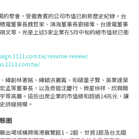
登場的聚會，受邀貴賓的公司市值已刷新歷史紀錄。台
積電董事長魏哲家、鴻海董事長劉揚偉、台達電董事
祺文等，光是上述5家企業在5月中旬的總市值就已衝
aign.1111.com.tw/resume-review/
us.1111.com.tw/
、緯創林憲銘、緯穎洪麗寗、和碩童子賢、英業達葉
宏孟等董事長，以及奇鋐沈慶行、微星徐祥、欣興簡
宇等高層。這些出席企業的市值總和超過14兆元，讓
史詩級規模。
態圈
日登場，展出場域橫跨南港展覽館1、2館、世貿1館及台北國