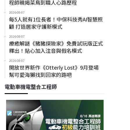
程師親揭菜鳥到職人心路歷程
2026-08-07
每5人就有1位長者！中保科技秀AI智慧照
顧 打造居家守護新模式
2026-08-07
療癒解謎《豬豬探險家》免費試玩版正式
釋出！貼心加入注音與假名模式
2026-08-07
開放世界新作《Otterly Lost》9月登場
幫可愛海獺找到回家的路吧
電動車機電整合工程師