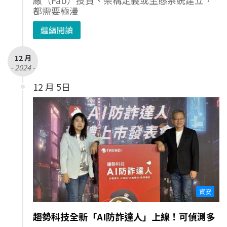
都需要極漫
繼續閱讀
12 月
- 2024 -
12 月 5日
資安
趨勢科技全新「AI防詐達人」上線！可偵測多