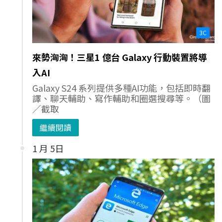
3C
來勢洶洶！三星1 億台 Galaxy 行動裝置將導
入AI
Galaxy S24 系列提供多種AI功能，包括即時翻
譯、聊天輔助、寫作輔助和圈選搜尋等。（圖
／截取
繼續閱讀
1 月 5日