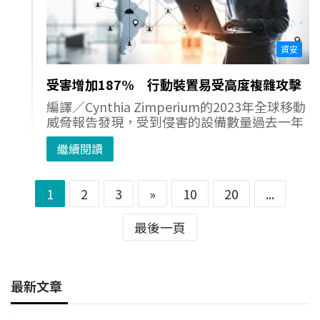
資安
受害增加187% 行動裝置易受高度複雜攻擊
編譯／Cynthia Zimperium的2023年全球移動
威脅報告發現，受到侵害的設備數量過去一年
繼續閱讀
1
2
3
»
10
20
...
最後一頁
最新文章