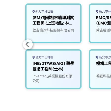
新北市林口區
新北市林
(EM)電磁相容助理測試
EMC/
工程師 (上班地點: 林
(EMC測
口)
林口)
司
敦吉檢測科技股份有限公司
敦吉檢測
台北市士林區
新北市汐
源中心
[NB/DT/WS/AIO] 聲學
機構工
科技工程
技術工程師(士林)
市康橋
Inventec_英業達股份有限
德臻科技
公司