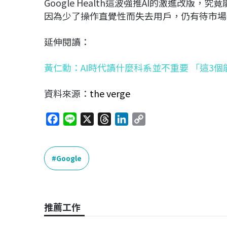
Google Health這波強推AI的激進改
因為少了操作直覺性而失去用戶，仍有待市場
延伸閱讀：
黃仁勳：AI時代讀什麼科系並不重要 「這3
資料來源：
the verge
F
L
X
T
L
C
a
i
h
i
o
c
n
r
n
p
e
e
e
k
y
Google
b
a
e
L
o
d
d
i
o
s
I
n
推薦工作
k
n
k