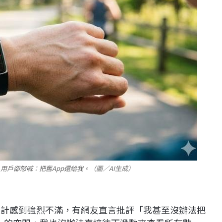
lth登場 用戶卻怒喊：把舊App還給我。（圖／AI生成）
的設計感到強烈不滿，有網友直言批評「我甚至沒辦法把