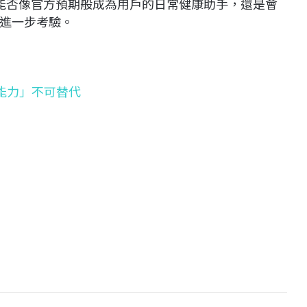
版，究竟能否像官方預期般成為用戶的日常健康助手，還是會
進一步考驗。
個能力」不可替代