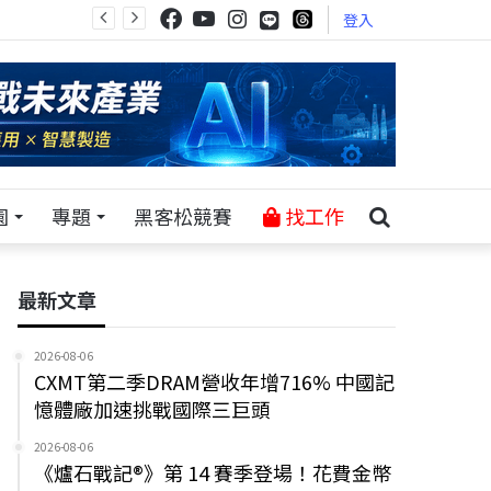
登入
園
專題
黑客松競賽
找工作
最新文章
2026-08-06
CXMT第二季DRAM營收年增716% 中國記
憶體廠加速挑戰國際三巨頭
2026-08-06
《爐石戰記®》第 14 賽季登場！花費金幣