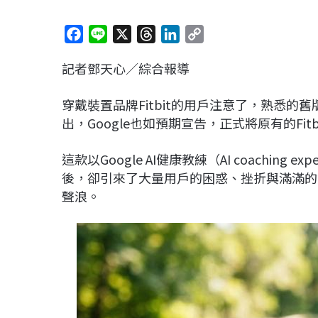
F
L
X
T
L
C
a
i
h
i
o
記者鄧天心／綜合報導
c
n
r
n
p
e
e
e
k
y
穿戴裝置品牌Fitbit的用戶注意了，熟悉的舊版A
b
a
e
L
出，Google也如預期宣告，正式將原有的Fitbit
o
d
d
i
o
s
I
n
這款以Google AI健康教練（AI coachin
k
n
k
後，卻引來了大量用戶的困惑、挫折與滿滿的
聲浪。