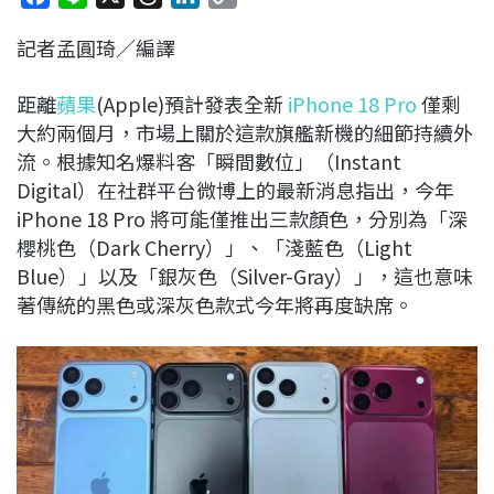
a
i
h
i
o
記者孟圓琦／編譯
c
n
r
n
p
e
e
e
k
y
距離
蘋果
(Apple)預計發表全新
iPhone 18 Pro
僅剩
b
a
e
L
大約兩個月，市場上關於這款旗艦新機的細節持續外
o
d
d
i
流。根據知名爆料客「瞬間數位」（Instant
o
s
I
n
Digital）在社群平台微博上的最新消息指出，今年
k
n
k
iPhone 18 Pro 將可能僅推出三款顏色，分別為「深
櫻桃色（Dark Cherry）」、「淺藍色（Light
Blue）」以及「銀灰色（Silver-Gray）」，這也意味
著傳統的黑色或深灰色款式今年將再度缺席。