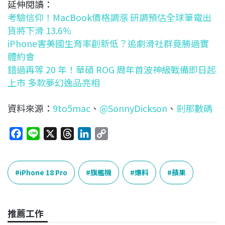
延伸閱讀：
考驗信仰！MacBook價格調漲 研調預估全球筆電出
貨將下滑 13.6%
iPhone害美國生育率創新低？追劇滑社群竟勝過實
體約會
錯過再等 20 年！華碩 ROG 周年首波神級戰備即日起
上市 多款夢幻逸品亮相
資料來源：
9to5mac
、
@SonnyDickson
、
剎那數碼
F
L
X
T
L
C
a
i
h
i
o
c
n
r
n
p
e
e
e
k
y
iPhone 18 Pro
旗艦機
爆料
蘋果
b
a
e
L
o
d
d
i
o
s
I
n
推薦工作