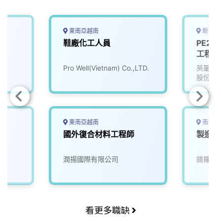
k
n
k
東南亞越南
新北市
鞋廠化工人員
PE26
工程師（
Pro/E
Pro Well(Vietnam) Co.,LTD.
英屬維
股份有
東南亞越南
南投縣
員
國外復合材料工程師
製造改
潤揚國際有限公司
鐠羅機
看更多職缺