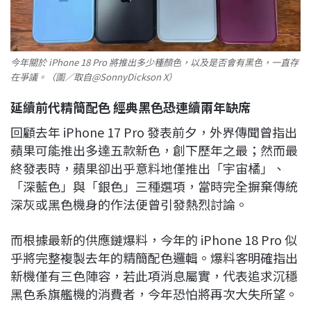
今年關於 iPhone 18 Pro 將推出多少種顏色，以及是否會有黑色，一直存
在爭議。（圖／取自@SonnyDickson X）
延續前代精簡配色 經典黑色恐連續兩年缺席
回顧去年 iPhone 17 Pro 發表前夕，外界傳聞曾指出
蘋果可能推出多達五款新色，創下歷年之最；然而最
終發表時，蘋果卻出乎意料地僅推出「宇宙橘」、
「深藍色」與「銀色」三種選項，當時完全摒棄傳統
深灰或黑色機身的作法便曾引發熱烈討論。
而根據最新的供應鏈爆料，今年的 iPhone 18 Pro 似
乎將完整複製去年的精簡配色邏輯。爆料客明確指出
新機僅有三色陣容，若此項消息屬實，代表追求沉穩
黑色系旗艦機的消費者，今年恐怕將再次大失所望。