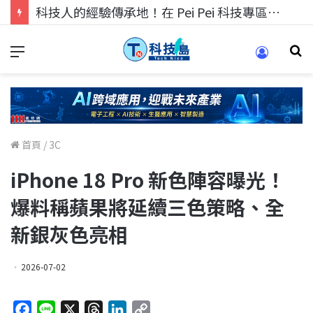
科技人的經驗傳承地！在 Pei Pei 科技專區，與學弟妹交流最硬核的技術
首頁
/
3C
iPhone 18 Pro 新色陣容曝光！
爆料稱蘋果將延續三色策略、全
新銀灰色亮相
2026-07-02
F
L
X
T
L
C