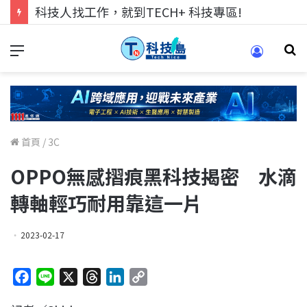
科技人找工作，就到TECH+ 科技專區!
首頁
/
3C
OPPO無感摺痕黑科技揭密 水滴
轉軸輕巧耐用靠這一片
2023-02-17
F
L
X
T
L
C
a
i
h
i
o