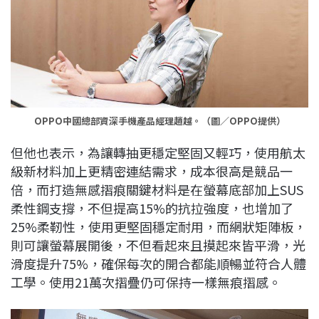
OPPO中國總部資深手機產品經理趙越。（圖／OPPO提供）
但他也表示，為讓轉抽更穩定堅固又輕巧，使用航太
級新材料加上更精密連結需求，成本很高是競品一
倍，而打造無感摺痕關鍵材料是在螢幕底部加上SUS
柔性鋼支撐，不但提高15%的抗拉強度，也增加了
25%柔靭性，使用更堅固穩定耐用，而網狀矩陣板，
則可讓螢幕展開後，不但看起來且摸起來皆平滑，光
滑度提升75%，確保每次的開合都能順暢並符合人體
工學。使用21萬次摺疊仍可保持一樣無痕摺感。