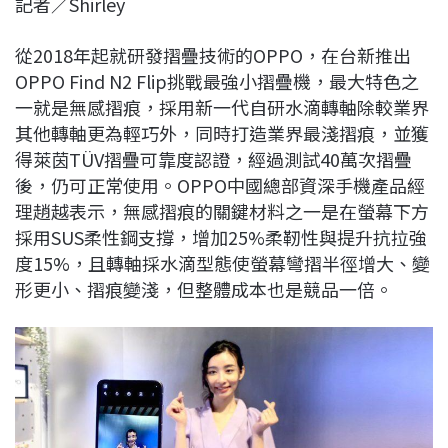
記者／Shirley
c
n
r
n
p
e
e
e
k
y
從2018年起就研發摺疊技術的OPPO，在台新推出
b
a
e
L
OPPO Find N2 Flip挑戰最強小摺疊機，最大特色之
o
d
d
i
一就是無感摺痕，採用新一代自研水滴轉軸除較業界
o
s
I
n
其他轉軸更為輕巧外，同時打造業界最淺摺痕，並獲
k
n
k
得萊茵TÜV摺疊可靠度認證，經過測試40萬次摺疊
後，仍可正常使用。OPPO中國總部資深手機產品經
理趙越表示，無感摺痕的關鍵材料之一是在螢幕下方
採用SUS柔性鋼支撐，增加25%柔靭性與提升抗拉強
度15%，且轉軸採水滴型態使螢幕彎摺半徑增大、變
形更小、摺痕變淺，但整體成本也是競品一倍。