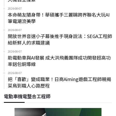
2026-08-07
本命萌友隨身帶！華碩攜手三麗鷗跨界聯名大玩AI
筆電潮流美學
2026-08-07
開放世界音速小子幕後推手現身說法：SEGA工程師
給新鮮人的求職建議
2026-08-07
助電動車與AI發展 成大洪飛義團隊成功開發超高功
率鋁包銅導線
2026-08-07
把「喜歡」變成職業！日商Aiming遊戲工程師親揭
菜鳥到職人心路歷程
電動車機電整合工程師