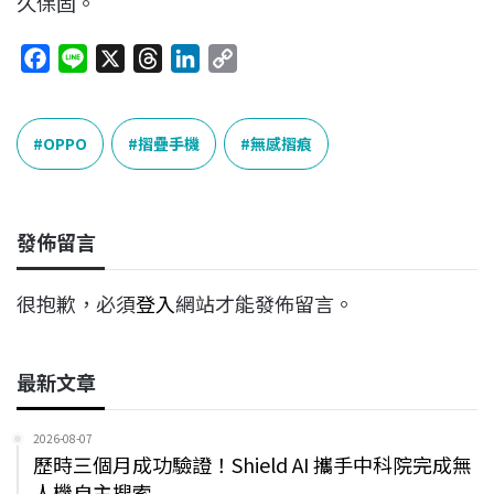
久保固。
F
L
X
T
L
C
a
i
h
i
o
c
n
r
n
p
e
e
e
k
y
OPPO
摺疊手機
無感摺痕
b
a
e
L
o
d
d
i
o
s
I
n
發佈留言
k
n
k
很抱歉，必須
登入
網站才能發佈留言。
最新文章
2026-08-07
歷時三個月成功驗證！Shield AI 攜手中科院完成無
人機自主搜索