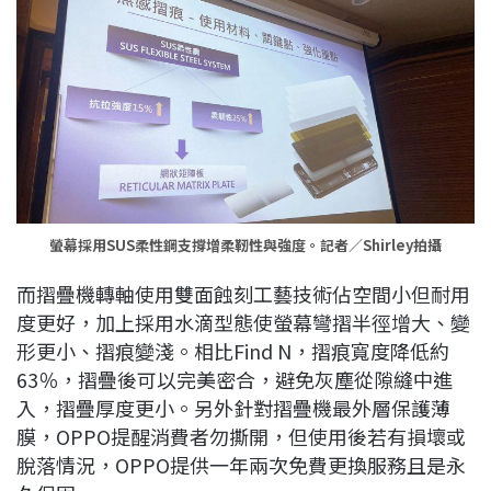
螢幕採用SUS柔性鋼支撐增柔靭性與強度。記者／Shirley拍攝
而摺疊機轉軸使用雙面蝕刻工藝技術佔空間小但耐用
度更好，加上採用水滴型態使螢幕彎摺半徑增大、變
形更小、摺痕變淺。相比Find N，摺痕寬度降低約
63％，摺疊後可以完美密合，避免灰塵從隙縫中進
入，摺疊厚度更小。另外針對摺疊機最外層保護薄
膜，OPPO提醒消費者勿撕開，但使用後若有損壞或
脫落情況，OPPO提供一年兩次免費更換服務且是永