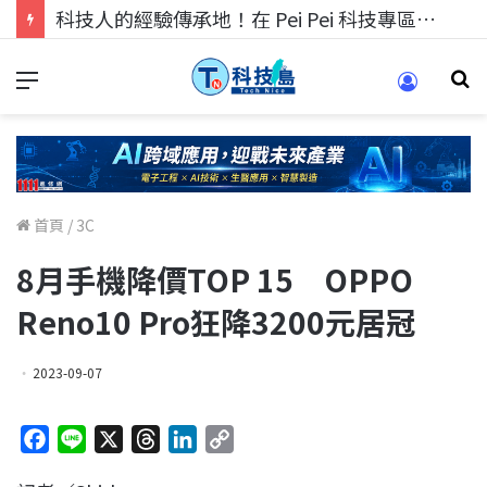
科技人的經驗傳承地！在 Pei Pei 科技專區，與學弟妹交流最硬核的技術
首頁
/
3C
8月手機降價TOP 15 OPPO
Reno10 Pro狂降3200元居冠
2023-09-07
F
L
X
T
L
C
a
i
h
i
o