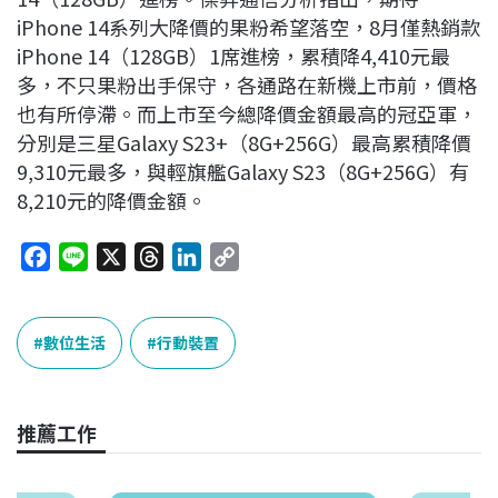
iPhone 14系列大降價的果粉希望落空，8月僅熱銷款
iPhone 14（128GB）1席進榜，累積降4,410元最
多，不只果粉出手保守，各通路在新機上市前，價格
也有所停滯。而上市至今總降價金額最高的冠亞軍，
分別是三星Galaxy S23+（8G+256G）最高累積降價
9,310元最多，與輕旗艦Galaxy S23（8G+256G）有
8,210元的降價金額。
F
L
X
T
L
C
a
i
h
i
o
c
n
r
n
p
e
e
e
k
y
數位生活
行動裝置
b
a
e
L
o
d
d
i
o
s
I
n
推薦工作
k
n
k