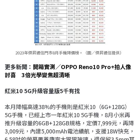
2023年傑昇通信門市8月手機降價榜。（圖／傑昇通信提供）
更多新聞：
開箱實測／OPPO Reno10 Pro+
拍人像
討喜 3
倍光學變焦超清晰
紅米10 5G
升級容量版5
千有找
本月降幅高達38%的手機則是紅米10（6G+128G）
5G手機，已經上市一年紅米10 5G手機，8月小米再
推升級容量的6GB+128GB規格，定價7,999元，再降
3,009元，內建5,000mAh電池續航，支援18W快充，
6.58吋的螢幕覆蓋康寧大猩猩玻璃，還保留3.5mm耳