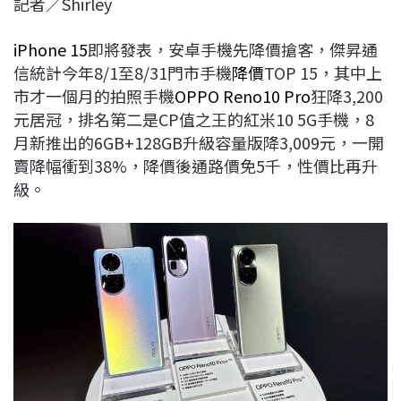
記者／Shirley
c
n
r
n
p
e
e
e
k
y
iPhone 15
即將發表，安卓手機先降價搶客，傑昇通
b
a
e
L
信統計今年8/1至8/31門市手機
降價
TOP 15，其中上
o
d
d
i
市才一個月的拍照手機
OPPO Reno10 Pro
狂降3,200
o
s
I
n
元居冠，排名第二是CP值之王的紅米10 5G手機，8
k
n
k
月新推出的6GB+128GB升級容量版降3,009元，一開
賣降幅衝到38%，降價後通路價免5千，性價比再升
級。