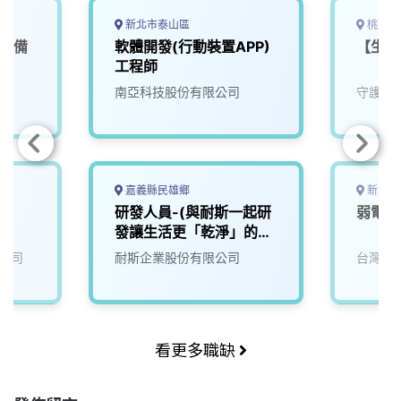
新北市泰山區
桃園市
營設備
軟體開發(行動裝置APP)
【生產
工程師
南亞科技股份有限公司
守護家
嘉義縣民雄鄉
新北市
研發人員-(與耐斯一起研
弱電工
發讓生活更「乾淨」的未
來)1
公司
耐斯企業股份有限公司
台灣寶
看更多職缺