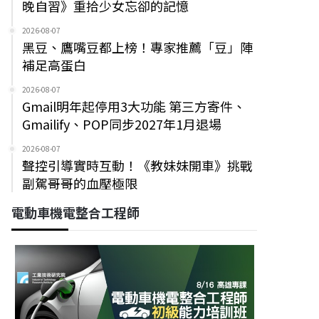
晚自習》重拾少女忘卻的記憶
2026-08-07
黑豆、鷹嘴豆都上榜！專家推薦「豆」陣
補足高蛋白
2026-08-07
Gmail明年起停用3大功能 第三方寄件、
Gmailify、POP同步2027年1月退場
2026-08-07
聲控引導實時互動！《教妹妹開車》挑戰
副駕哥哥的血壓極限
電動車機電整合工程師