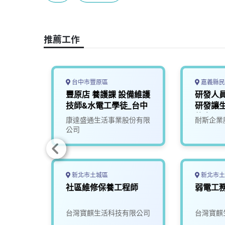
b
a
e
L
o
d
d
i
o
s
I
n
推薦工作
k
n
k
台中市豐原區
嘉義縣民
(工
豐原店 養護課 設備維護
研發人員
際工時
技師&水電工學徒_台中
研發讓
的未來)
限公司
康達盛通生活事業股份有限
耐斯企業
公司
新北市土城區
新北市土
社區維修保養工程師
弱電工
司
台灣寶麒生活科技有限公司
台灣寶麒