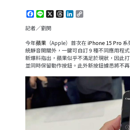
F
L
X
T
L
C
a
i
h
i
o
記者／劉閔
c
n
r
n
p
e
e
e
k
y
今年
蘋果
（Apple）首次在
iPhone 15 Pro
系
b
a
e
L
統靜音開關外，一鍵可自訂 9 種不同應用
o
d
d
i
新爆料指出，蘋果似乎不滿足於現狀，因此打算在明
o
s
I
n
並同時保留動作按鈕。此外新按鈕據悉將不再
k
n
k