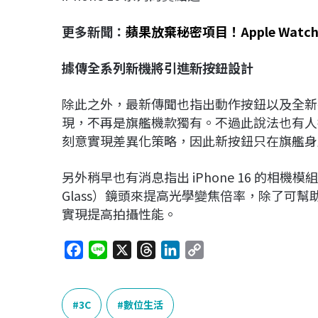
更多新聞：
蘋果放棄秘密項目！Apple Watch
據傳全系列新機將引進新按鈕設計
除此之外，最新傳聞也指出動作按鈕以及全新神秘
現，不再是旗艦機款獨有。不過此說法也有人
刻意實現差異化策略，因此新按鈕只在旗艦身
另外稍早也有消息指出 iPhone 16 的相機
Glass）鏡頭來提高光學變焦倍率，除了可
實現提高拍攝性能。
F
L
X
T
L
C
a
i
h
i
o
c
n
r
n
p
e
e
e
k
y
3C
數位生活