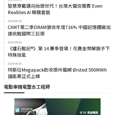
智慧穿戴邁向抬頭世代！台灣大電信獨賣 Even
Realities AI 眼鏡套裝
2026-08-06
CXMT第二季DRAM營收年增716% 中國記憶體廠加
速挑戰國際三巨頭
2026-08-06
《爐石戰記®》第 14 賽季登場！花費金幣解鎖手下
特殊技能
2026-08-06
特斯拉Megapack助攻德州電網 Ørsted 500MWh
儲能案正式上線
電動車機電整合工程師