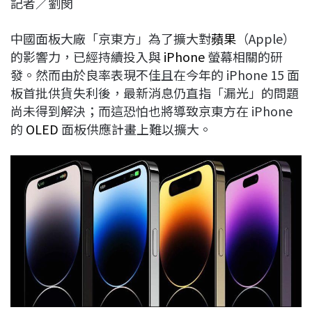
記者／劉閔
c
n
r
n
p
e
e
e
k
y
中國面板大廠「京東方」為了擴大對
蘋果
（Apple）
b
a
e
L
的影響力，已經持續投入與
iPhone
螢幕相關的研
o
d
d
i
發。然而由於良率表現不佳且在今年的 iPhone 15 面
o
s
I
n
板首批供貨失利後，最新消息仍直指「漏光」的問題
k
n
k
尚未得到解決；而這恐怕也將導致京東方在 iPhone
的
OLED
面板供應計畫上難以擴大。