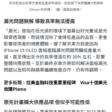
有消息指出京東方面板生產良率過低，因此接下來很難擴大對蘋果
iPhone 的供應。（圖／截取自蘋果）
漏光問題無解
導致良率無法提高
「漏光」是指在低光源的環境下螢幕出好光暈或是光
線穿透現象，而這情況除了會降低產品的品質，更會
影響使用者的視覺體驗。據了解京東方就是因為
iPhone 15 OLED 面板面臨漏光問題而釀成產量大
減，甚至傳出至今的良率僅落在約 30% 左右，影響
整體供應狀態。至於最終京東方將如何解決面板漏光
問題以及如何與蘋果繼續推進合作，仍有待觀察。
更多新聞：
拉美金融科技重要里程碑 Visa十億美元
收購Pismo
原先計畫擴大供應品項
但似乎可能性低
有外媒報導指出，業界原本推測京東方在 2023 年約