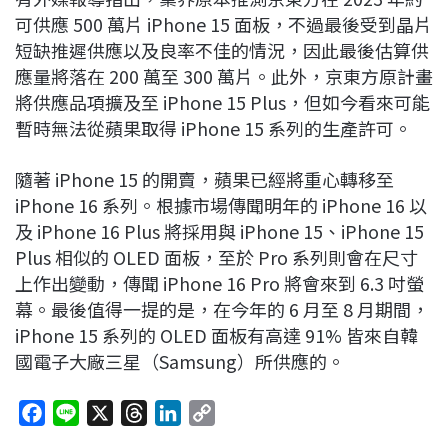
可供應 500 萬片 iPhone 15 面板，不過最後受到晶片
短缺推遲供應以及良率不佳的情況，因此最後估算供
應量將落在 200 萬至 300 萬片。此外，京東方原計畫
將供應品項擴及至 iPhone 15 Plus，但如今看來可能
暫時無法從蘋果取得 iPhone 15 系列的生產許可。
隨著 iPhone 15 的開賣，蘋果已經將重心轉移至
iPhone 16 系列。根據市場傳聞明年的 iPhone 16 以
及 iPhone 16 Plus 將採用與 iPhone 15、iPhone 15
Plus 相似的 OLED 面板，至於 Pro 系列則會在尺寸
上作出變動，傳聞 iPhone 16 Pro 將會來到 6.3 吋螢
幕。最後值得一提的是，在今年的 6 月至 8 月期間，
iPhone 15 系列的 OLED 面板有高達 91% 皆來自韓
國電子大廠三星（Samsung）所供應的。
F
L
X
T
L
C
a
i
h
i
o