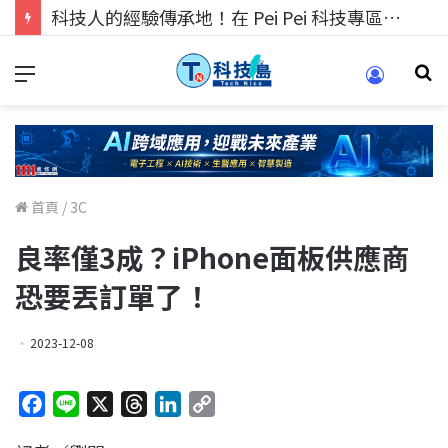
科技人的經驗傳承地！在 Pei Pei 科技專區，與學弟妹交流最硬核的技術
首頁
/
3C
良率僅3成？iPhone面板供應商
恐要丟訂單了！
2023-12-08
F
L
X
T
L
C
a
i
h
i
o