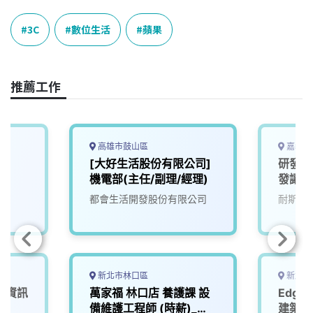
c
n
r
n
p
e
e
e
k
y
3C
數位生活
蘋果
b
a
e
L
o
d
d
i
o
s
I
n
推薦工作
k
n
k
高雄市鼓山區
嘉義縣
[大好生活股份有限公司]
研發人
機電部(主任/副理/經理)
發讓生
來)2
司
都會生活開發股份有限公司
耐斯企
新北市林口區
新北市
【資訊
萬家福 林口店 養護課 設
Edge
備維護工程師 (時薪)_新
建築，