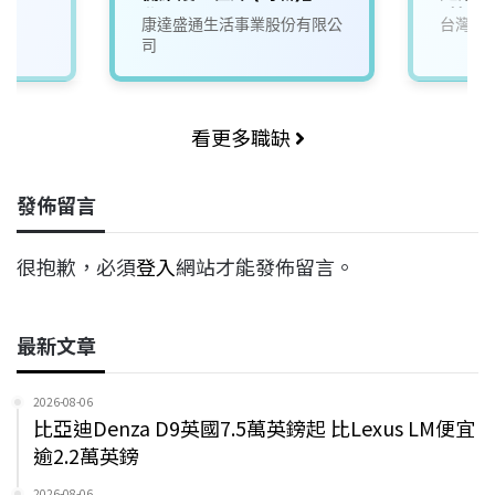
北
_技師
康達盛通生活事業股份有限公
台灣寶
(相關
司
入培訓
看更多職缺
發佈留言
很抱歉，必須
登入
網站才能發佈留言。
最新文章
2026-08-06
比亞迪Denza D9英國7.5萬英鎊起 比Lexus LM便宜
逾2.2萬英鎊
2026-08-06