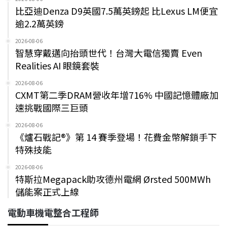
比亞迪Denza D9英國7.5萬英鎊起 比Lexus LM便宜
逾2.2萬英鎊
2026-08-06
智慧穿戴邁向抬頭世代！台灣大電信獨賣 Even
Realities AI 眼鏡套裝
2026-08-06
CXMT第二季DRAM營收年增716% 中國記憶體廠加
速挑戰國際三巨頭
2026-08-06
《爐石戰記®》第 14 賽季登場！花費金幣解鎖手下
特殊技能
2026-08-06
特斯拉Megapack助攻德州電網 Ørsted 500MWh
儲能案正式上線
電動車機電整合工程師