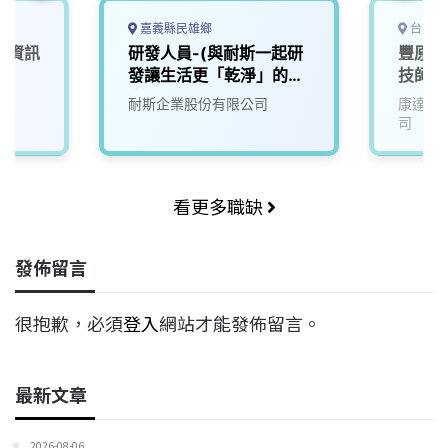
嘉義縣民雄鄉
台中市
【資訊
研發人員-(與耐斯一起研
豐原店
發讓生活更「乾淨」的未
技師&
來)2
耐斯企業股份有限公司
康達盛
司
看更多職缺
發佈留言
很抱歉，必須
登入
網站才能發佈留言。
最新文章
2026-08-06