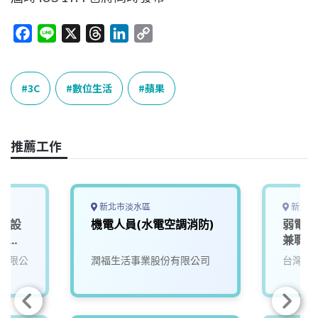
F
L
X
T
L
C
a
i
h
i
o
c
n
r
n
p
e
e
e
k
y
3C
數位生活
蘋果
b
a
e
L
o
d
d
i
o
s
I
n
推薦工作
k
n
k
新北市淡水區
新北市
課 設
機電人員(水電空調消防)
弱電監
)_新
兼職)
過6小
有限公
潤福生活事業股份有限公司
台灣寶