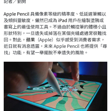
記者／劉閔
c
n
r
n
p
e
e
e
k
y
Apple Pencil
具備像素等級的精準度、低延遲筆觸以
b
a
e
L
及傾斜靈敏度，儼然已成為
iPad
用戶在繪製塗鴉或
o
d
d
i
書寫上的最佳使用工具。不過由於觸控筆的體積小且
o
s
I
n
形狀特別，一旦遺失或掉落在某個夾縫處通常很難找
k
n
k
回。對此，
蘋果
（Apple）似乎感受到消費者需求，
近日就有消息透露，未來 Apple Pencil 也將提供「尋
找」功能，有望一舉擺脫不幸遺失的風險。