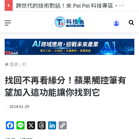
跨世代的技術對話！來 Pei Pei 科技專區，用專業洞察引領學弟妹成長
首頁
/
3C
找回不再看緣分！蘋果觸控筆有
望加入這功能讓你找到它
2024-01-29
F
L
X
T
L
C
a
i
h
i
o