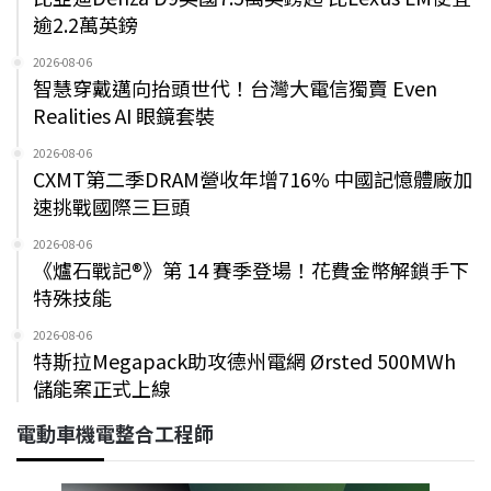
逾2.2萬英鎊
2026-08-06
智慧穿戴邁向抬頭世代！台灣大電信獨賣 Even
Realities AI 眼鏡套裝
2026-08-06
CXMT第二季DRAM營收年增716% 中國記憶體廠加
速挑戰國際三巨頭
2026-08-06
《爐石戰記®》第 14 賽季登場！花費金幣解鎖手下
特殊技能
2026-08-06
特斯拉Megapack助攻德州電網 Ørsted 500MWh
儲能案正式上線
電動車機電整合工程師