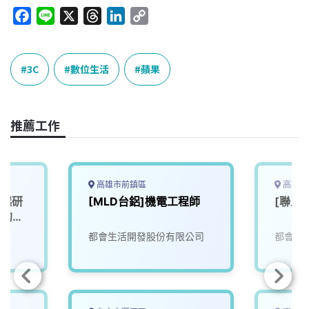
F
L
X
T
L
C
a
i
h
i
o
c
n
r
n
p
e
e
e
k
y
3C
數位生活
蘋果
b
a
e
L
o
d
d
i
o
s
I
n
推薦工作
k
n
k
高雄市前鎮區
高雄市
一起研
[MLD台鋁]機電工程師
[聯上
」的未
都會生活開發股份有限公司
都會生