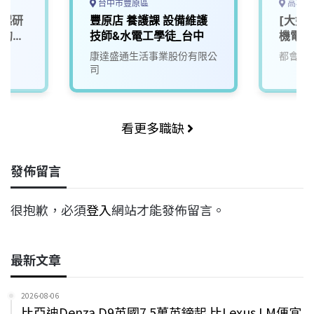
台中市豐原區
高雄市
一起研
豐原店 養護課 設備維護
[大好
」的未
技師&水電工學徒_台中
機電部
康達盛通生活事業股份有限公
都會生
司
看更多職缺
發佈留言
很抱歉，必須
登入
網站才能發佈留言。
最新文章
2026-08-06
比亞迪Denza D9英國7.5萬英鎊起 比Lexus LM便宜