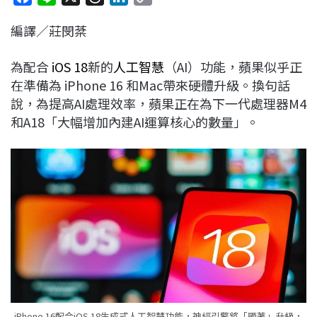
a
i
h
i
o
編譯／莊閔棻
c
n
r
n
p
e
e
e
k
y
為配合
iOS 18
新的
人工智慧
（AI）功能，蘋果似乎正
b
a
e
L
在準備為 iPhone 16 和Mac帶來硬體升級。換句話
o
d
d
i
說，為提高AI處理效率，蘋果正在為下一代處理器M4
o
s
I
n
和A18「大幅增加內建AI運算核心的數量」。
k
n
k
iPhone 16配合iOS 18生成式人工智慧功能，神經引擎將「顯著」升級，