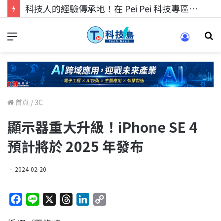
科技人的經驗傳承地！在 Pei Pei 科技專區，與學弟妹交流最硬核的技術
首頁
/
3C
顯示器重大升級！iPhone SE 4
預計將於 2025 年發布
2024-02-20
F
L
X
T
L
C
a
i
h
i
o