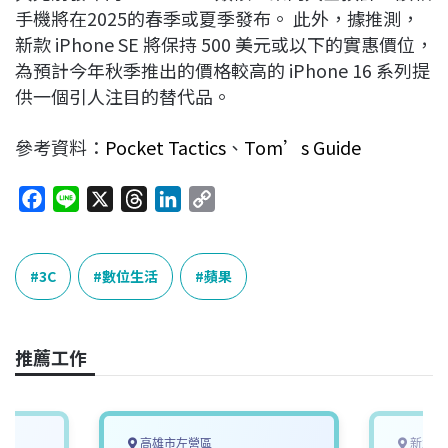
手機將在2025的春季或夏季發布。 此外，據推測，
新款 iPhone SE 將保持 500 美元或以下的實惠價位，
為預計今年秋季推出的價格較高的 iPhone 16 系列提
供一個引人注目的替代品。
參考資料：
Pocket Tactics
、
Tom’s Guide
F
L
X
T
L
C
a
i
h
i
o
c
n
r
n
p
e
e
e
k
y
3C
數位生活
蘋果
b
a
e
L
o
d
d
i
o
s
I
n
推薦工作
k
n
k
高雄市左營區
新北市