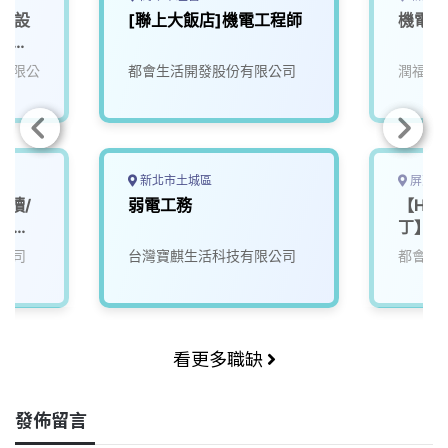
課 設
[聯上大飯店]機電工程師
機電人
)_新
有限公
都會生活開發股份有限公司
潤福生
新北市土城區
屏東縣
工讀/
弱電工務
【Hote
時不超
丁】機
公司
台灣寶麒生活科技有限公司
都會生
看更多職缺
發佈留言