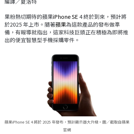
編譯／夏洛特
c
n
r
n
p
e
e
e
k
y
果粉熱切期待的蘋果
iPhone SE
4 終於到來，預計將
b
a
e
L
於2025 年上市。隨著
蘋果
為這款產品的發布做準
o
d
d
i
備，有報導就指出，這家科技巨頭正在積極為即將推
o
s
I
n
出的便宜智慧型手機採購零件。
k
n
k
蘋果iPhone SE 4 將於 2025 年發布，預計顯示器大升級。圖／截取自蘋果
官網