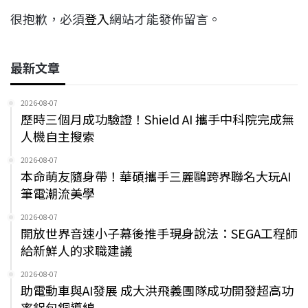
很抱歉，必須
登入
網站才能發佈留言。
最新文章
2026-08-07
歷時三個月成功驗證！Shield AI 攜手中科院完成無
人機自主搜索
2026-08-07
本命萌友隨身帶！華碩攜手三麗鷗跨界聯名大玩AI
筆電潮流美學
2026-08-07
開放世界音速小子幕後推手現身說法：SEGA工程師
給新鮮人的求職建議
2026-08-07
助電動車與AI發展 成大洪飛義團隊成功開發超高功
率鋁包銅導線