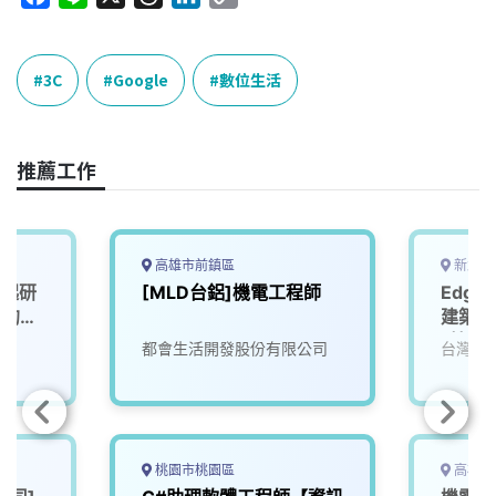
a
i
h
i
o
c
n
r
n
p
e
e
e
k
y
3C
Google
數位生活
b
a
e
L
o
d
d
i
o
s
I
n
推薦工作
k
n
k
高雄市前鎮區
新北市
一起研
[MLD台鋁]機電工程師
Edge
」的未
建築，
_技師
都會生活開發股份有限公司
台灣寶
(相關
入培訓
桃園市桃園區
高雄市