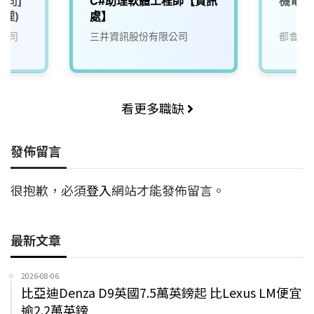
公司]
C#助理軟體工程師【資訊
機電部
經理)
處】
公司
三井資訊股份有限公司
都會生
看更多職缺
發佈留言
很抱歉，必須
登入
網站才能發佈留言。
最新文章
2026-08-06
比亞迪Denza D9英國7.5萬英鎊起 比Lexus LM便宜
逾2.2萬英鎊