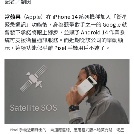
記者／劉閔
c
n
r
n
p
e
e
e
k
y
當
蘋果
（Apple）在
iPhone 14
系列機種加入「衛星
b
a
e
L
緊急通訊」功能後，身為競爭對手之一的
Google
就
o
d
d
i
曾發下承諾將跟上腳步，並賦予
Android 14
作業系
o
s
I
n
統可支援衛星通訊服務。而近期從該公司的舉動顯
k
n
k
示，這項功能似乎離
Pixel
手機用戶不遠了。
Pixel 手機近期釋出的「自適應連線」應用程式版本暗藏有關「衛星