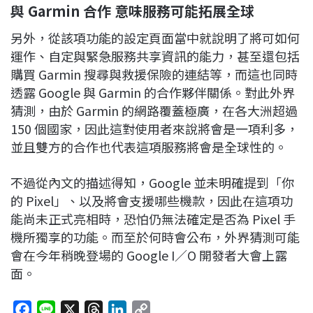
與 Garmin
合作
意味服務可能拓展全球
另外，從該項功能的設定頁面當中就說明了將可如何
運作、自定與緊急服務共享資訊的能力，甚至還包括
購買 Garmin 搜尋與救援保險的連結等，而這也同時
透露 Google 與 Garmin 的合作夥伴關係。對此外界
猜測，由於 Garmin 的網路覆蓋極廣，在各大洲超過
150 個國家，因此這對使用者來說將會是一項利多，
並且雙方的合作也代表這項服務將會是全球性的。
不過從內文的描述得知，Google 並未明確提到「你
的 Pixel」、以及將會支援哪些機款，因此在這項功
能尚未正式亮相時，恐怕仍無法確定是否為 Pixel 手
機所獨享的功能。而至於何時會公布，外界猜測可能
會在今年稍晚登場的 Google I／O 開發者大會上露
面。
F
L
X
T
L
C