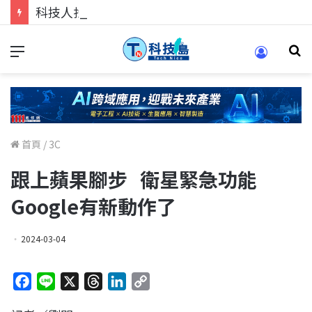
科技人找工作，就到TECH+ 科技專區!
首頁
/
3C
跟上蘋果腳步 衛星緊急功能
Google有新動作了
2024-03-04
F
L
X
T
L
C
a
i
h
i
o