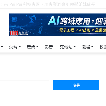
！在 Pei Pei 科技專區，與學弟妹交流最硬核的技術
尖端
產業
影音
充電站
職場
校