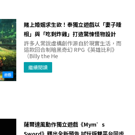
賭上婚姻求生欲！泰獨立遊戲以「妻子睡
相」與「吃剩炸雞」打造驚悚怪物設計
許多人常說虛構創作源自於現實生活，而
這款回合制暗黑奇幻 RPG《英雄比利》
（Billy the He
繼續閱讀
遊戲
薩爾達風動作獨立遊戲《Mym’s
Sword》釋出全新預告 試玩版雙平台同步