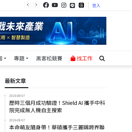
登入
園
專題
黑客松競賽
找工作
最新文章
2026-08-07
歷時三個月成功驗證！Shield AI 攜手中科
院完成無人機自主搜索
2026-08-07
本命萌友隨身帶！華碩攜手三麗鷗跨界聯