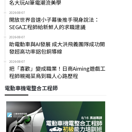
名大玩AI筆電潮流美學
2026-08-07
開放世界音速小子幕後推手現身說法：
SEGA工程師給新鮮人的求職建議
2026-08-07
助電動車與AI發展 成大洪飛義團隊成功開
發超高功率鋁包銅導線
2026-08-07
把「喜歡」變成職業！日商Aiming遊戲工
程師親揭菜鳥到職人心路歷程
電動車機電整合工程師