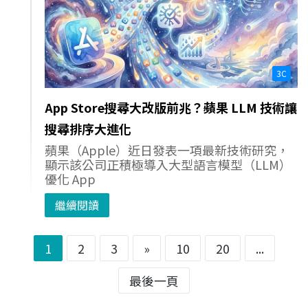
3C
App Store搜尋大改版前兆？蘋果 LLM 技術讓
搜尋排序大進化
蘋果（Apple）近日發表一項最新技術研究，
顯示該公司正積極導入大型語言模型（LLM）
優化 App
繼續閱讀
1
2
3
»
10
20
...
最後一頁