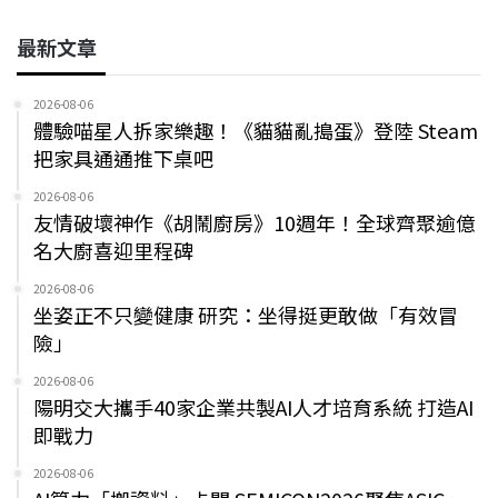
最新文章
2026-08-06
體驗喵星人拆家樂趣！《貓貓亂搗蛋》登陸 Steam
把家具通通推下桌吧
2026-08-06
友情破壞神作《胡鬧廚房》10週年！全球齊聚逾億
名大廚喜迎里程碑
2026-08-06
坐姿正不只變健康 研究：坐得挺更敢做「有效冒
險」
2026-08-06
陽明交大攜手40家企業共製AI人才培育系統 打造AI
即戰力
2026-08-06