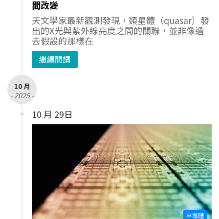
間改變
天文學家最新觀測發現，類星體（quasar）發
出的X光與紫外線亮度之間的關聯，並非像過
去假設的那樣在
繼續閱讀
10 月
- 2025 -
10 月 29日
半導體