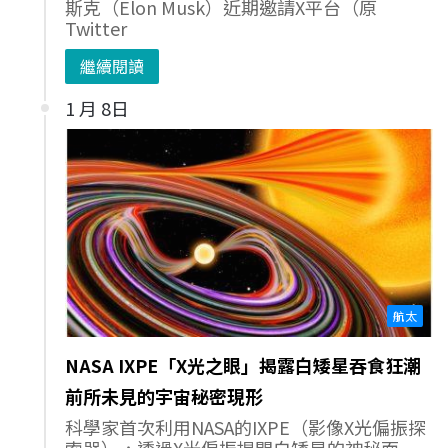
斯克（Elon Musk）近期邀請X平台（原
Twitter
繼續閱讀
1 月 8日
航太
NASA IXPE「X光之眼」揭露白矮星吞食狂潮
前所未見的宇宙秘密現形
科學家首次利用NASA的IXPE（影像X光偏振探
索器），透過X光偏振揭開白矮星的神秘面