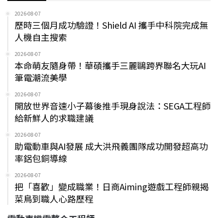
2026-08-07
歷時三個月成功驗證！Shield AI 攜手中科院完成無
人機自主搜索
2026-08-07
本命萌友隨身帶！華碩攜手三麗鷗跨界聯名大玩AI
筆電潮流美學
2026-08-07
開放世界音速小子幕後推手現身說法：SEGA工程師
給新鮮人的求職建議
2026-08-07
助電動車與AI發展 成大洪飛義團隊成功開發超高功
率鋁包銅導線
2026-08-07
把「喜歡」變成職業！日商Aiming遊戲工程師親揭
菜鳥到職人心路歷程