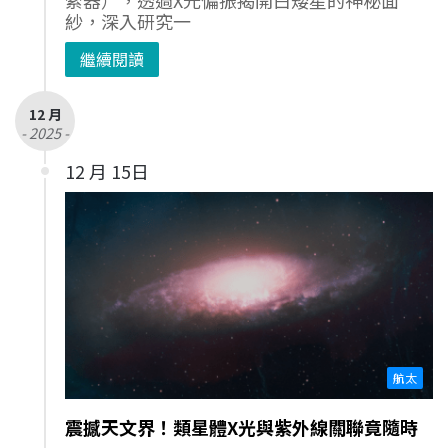
紗，深入研究一
繼續閱讀
12 月
- 2025 -
12 月 15日
航太
震撼天文界！類星體X光與紫外線關聯竟隨時