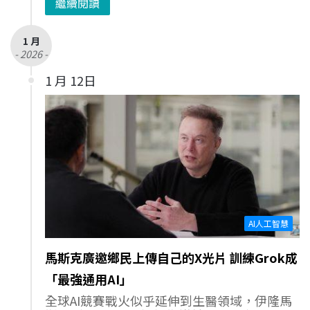
繼續閱讀
1 月
- 2026 -
1 月 12日
AI人工智慧
馬斯克廣邀鄉民上傳自己的X光片 訓練Grok成
「最強通用AI」
全球AI競賽戰火似乎延伸到生醫領域，伊隆馬