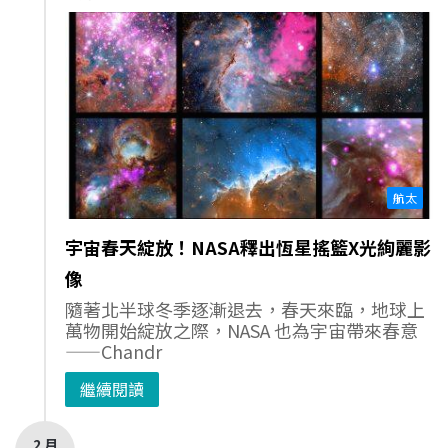
航太
宇宙春天綻放！NASA釋出恆星搖籃X光絢麗影
像
隨著北半球冬季逐漸退去，春天來臨，地球上
萬物開始綻放之際，NASA 也為宇宙帶來春意
——Chandr
繼續閱讀
2 月