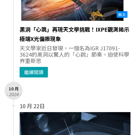
航太
黑洞「心跳」再現天文學挑戰！IXPE觀測揭示
極端X光偏振現象
天文學家近日發現，一個名為IGR J17091-
3624的黑洞以驚人的「心跳」節奏，迫使科學
界重新思
繼續閱讀
10 月
- 2024 -
10 月 22日