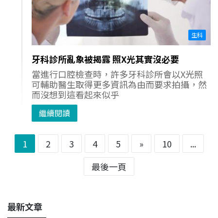
生科
牙科診所亂象被揭露 照X光其實沒必要
當進行口腔檢查時，許多牙科診所會以X光照
可輔助醫生取得更多資訊為由而要求拍攝，然
而沒想到這看起來似乎
繼續閱讀
1
2
3
4
5
»
10
...
最後一頁
最新文章