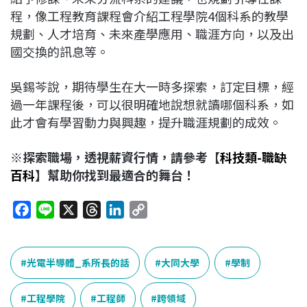
程，像工程教育課程會介紹工程學院4個科系的教學
規劃、人才培育、未來產學應用、職涯方向，以及出
國交換的訊息等。
吳錫芩說，期待學生在大一時多探索，訂定目標，經
過一年課程後，可以很明確地說想就讀哪個科系，如
此才會有學習動力與興趣，提升職涯規劃的成效。
※探索職場，透視薪資行情，請參考【
科技類-職缺
百科
】幫助你找到最適合的舞台！
F
L
X
T
L
C
a
i
h
i
o
c
n
r
n
p
e
e
e
k
y
光電半導體_系所長的話
大同大學
學制
b
a
e
L
o
d
d
i
工程學院
工程師
跨領域