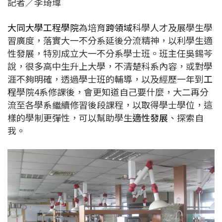
記者／李琦瑋
c
n
r
n
p
e
e
e
k
y
大同大學工程學院
為培育
跨領域
科學人才及展學生學
b
a
e
L
習廣度，落實大一不分系延後分流精神，以利學生適
o
d
d
i
性發展，特別成立大一不分系學士班。班主任吳錫芩
o
s
I
n
說，很多高中生升上大學，不清楚科系內容，或對學
k
n
k
涯不夠明確，透過學士班的輔導，以及經歷一年到
工
程
學院4系修課後，會更知道自己要什麼，大二再分
流至各學系繼續修習後段課程，以取得學士學位，這
樣的學制更彈性，可以幫助學生
適性發展
、探索自
我。