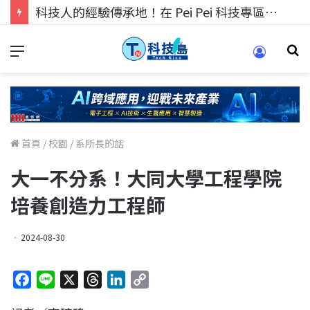
科技人的經驗傳承地！在 Pei Pei 科技專區，與學弟妹交流最硬核的技術
首頁
/
校園
/
系所長的話
大一不分系！大同大學工程學院
培養創造力工程師
2024-08-30
F
L
X
T
L
C
a
i
h
i
o