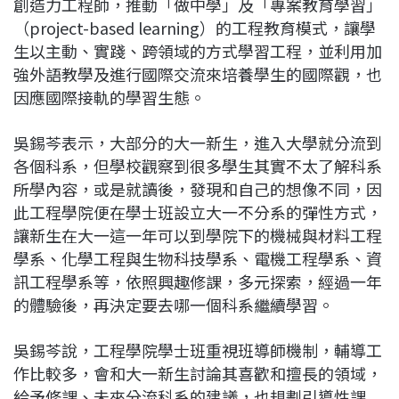
創造力工程師，推動「做中學」及「專案教育學習」
（project-based learning）的工程教育模式，讓學
生以主動、實踐、跨領域的方式學習工程，並利用加
強外語教學及進行國際交流來培養學生的國際觀，也
因應國際接軌的學習生態。
吳錫芩表示，大部分的大一新生，進入大學就分流到
各個科系，但學校觀察到很多學生其實不太了解科系
所學內容，或是就讀後，發現和自己的想像不同，因
此工程學院便在學士班設立大一不分系的彈性方式，
讓新生在大一這一年可以到學院下的機械與材料工程
學系、化學工程與生物科技學系、電機工程學系、資
訊工程學系等，依照興趣修課，多元探索，經過一年
的體驗後，再決定要去哪一個科系繼續學習。
吳錫芩說，工程學院學士班重視班導師機制，輔導工
作比較多，會和大一新生討論其喜歡和擅長的領域，
給予修課、未來分流科系的建議，也規劃引導性課