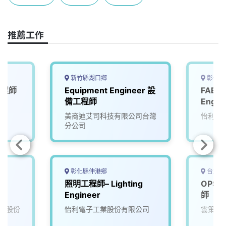
o
s
I
n
k
n
k
推薦工作
新竹縣湖口鄉
彰化縣
工程師
Equipment Engineer 設
FAE工
e
備工程師
Engin
美商迪艾司科技有限公司台灣
怡利電
分公司
彰化縣伸港鄉
台北市
e
照明工程師– Lighting
OPS 
Engineer
師
膜股份
怡利電子工業股份有限公司
雲策數