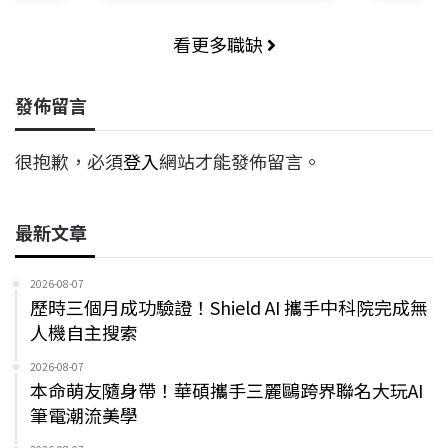
看更多職缺
發佈留言
很抱歉，必須
登入
網站才能發佈留言。
最新文章
2026-08-07
歷時三個月成功驗證！Shield AI 攜手中科院完成無
人機自主搜索
2026-08-07
本命萌友隨身帶！華碩攜手三麗鷗跨界聯名大玩AI
筆電潮流美學