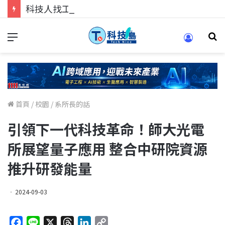
科技人找工作，就到TECH+ 科技專區!
首頁
/
校園
/
系所長的話
引領下一代科技革命！師大光電
所展望量子應用 整合中研院資源
推升研發能量
2024-09-03
F
L
X
T
L
C