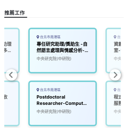
k
n
k
推薦工作
台北市南港區
台北市
究助理
專任研究助理/獎助生 -自
資創中
役（多
然語言處理與情感分析-
室-博
呂俊賢
古倫維老師實驗室
中央研究院(中研院)
中央研究
台北市南港區
台北市
接收
Postdoctoral
程式設
Researcher-Computer
服務處
Systems Laboratory
中央研究院(中研院)
中央研究