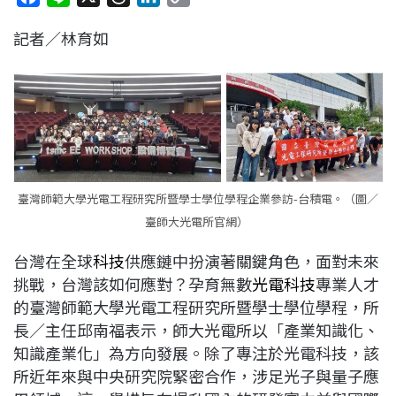
a
i
h
i
o
記者／林育如
c
n
r
n
p
e
e
e
k
y
b
a
e
L
o
d
d
i
o
s
I
n
k
n
k
臺灣師範大學光電工程研究所暨學士學位學程企業參訪-台積電。（圖／
臺師大光電所官網）
台灣在全球
科技
供應鏈中扮演著關鍵角色，面對未來
挑戰，台灣該如何應對？孕育無數
光電科技
專業人才
的臺灣師範大學光電工程研究所暨學士學位學程，所
長／主任邱南福表示，師大光電所以「產業知識化、
知識產業化」為方向發展。除了專注於光電科技，該
所近年來與中央研究院緊密合作，涉足光子與量子應