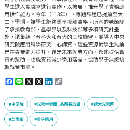
學生進入實驗室進行實作，以擴展、推升學子實務應
用操作能力。今年（113年），專題課程已提前至大
二下學期，讓學生能夠更早接觸實務。所內的老師除
了承接教育部、產學界以及科技部等多項研究計畫
外，還集結了台科大和台大的三校聯盟，並導入中央
研究院應用科學研究中心師資。這些資源對學生無論
是在專業能力提升，還是未來就業方面，都能提供實
質的幫助，也能實質減少學用落差，協助學子無縫接
軌就業市場。
F
L
X
T
L
C
a
i
h
i
o
c
n
r
n
p
e
e
e
k
y
中研院
光電半導體_系所長的話
師大光電所
b
a
e
L
o
d
d
i
邱南福
量子應用
o
s
I
n