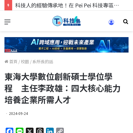
科技人找工作，就到TECH+ 科技專區!
首頁
/
校園
/
系所長的話
東海大學數位創新碩士學位學
程 主任李政雄：四大核心能力
培養企業所需人才
2024-09-24
F
L
X
T
L
C