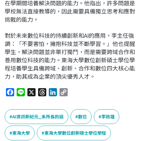
在學期間培養解決問題的能力。他指出，許多問題是
學校無法直接教導的，因此需要具備獨立思考和應對
挑戰的能力。
對於未來數位科技的持續創新和AI的應用，李主任強
調：「不要害怕，擁抱科技並不斷學習。」他也提醒
學生，解決問題並非單打獨鬥，而是需要跨域合作和
善用數位科技的能力。東海大學數位創新碩士學位學
程培養學生具備跨域、創新、合作和數位四大核心能
力，助其成為企業的頂尖優秀人才。
F
L
X
T
L
C
a
i
h
i
o
c
n
r
n
p
e
e
e
k
y
AI資訊新紀元_系所長的話
數位
李政雄
b
a
e
L
o
d
d
i
東海大學
東海大學數位創新碩士學位學程