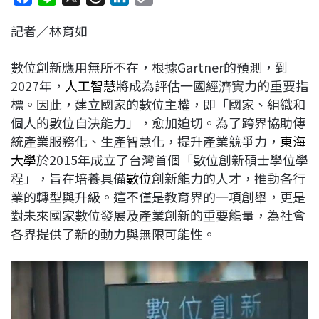
a
i
h
i
o
記者／林育如
c
n
r
n
p
e
e
e
k
y
數位創新應用無所不在，根據Gartner的預測，到
b
a
e
L
2027年，
人工智慧
將成為評估一國經濟實力的重要指
o
d
d
i
標。因此，建立國家的數位主權，即「國家、組織和
o
s
I
n
個人的數位自決能力」，愈加迫切。為了跨界協助傳
k
n
k
統產業服務化、生產智慧化，提升產業競爭力，
東海
大學
於2015年成立了台灣首個「數位創新碩士學位學
程」，旨在培養具備
數位
創新能力的人才，推動各行
業的轉型與升級。這不僅是教育界的一項創舉，更是
對未來國家數位發展及產業創新的重要能量，為社會
各界提供了新的動力與無限可能性。