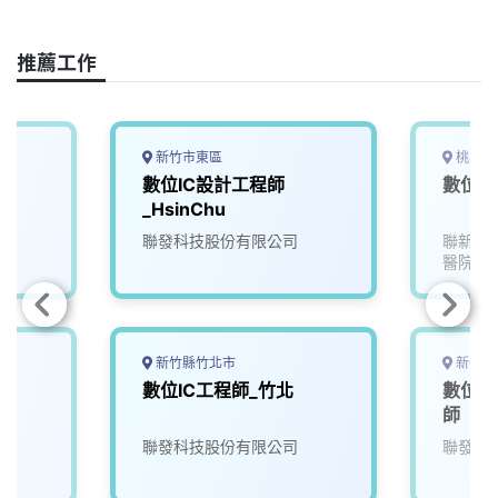
o
s
I
n
k
n
k
推薦工作
新竹市東區
桃園市
數位IC設計工程師
數位管
_HsinChu
聯發科技股份有限公司
聯新國
醫院）
新竹縣竹北市
新竹縣
數位IC工程師_竹北
數位IC 
師
聯發科技股份有限公司
聯發科