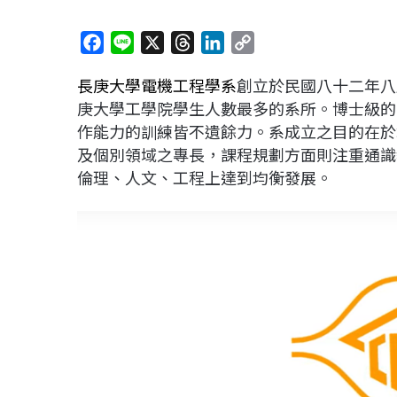
F
L
X
T
L
C
a
i
h
i
o
長庚大學
電機工程學系
創立於民國八十二年八
c
n
r
n
p
庚大學工學院學生人數最多的系所。博士級的師
e
e
e
k
y
作能力的訓練皆不遺餘力。系成立之目的在於
b
a
e
L
及個別領域之專長，課程規劃方面則注重通識
o
d
d
i
倫理、人文、工程上達到均衡發展。
o
s
I
n
k
n
k