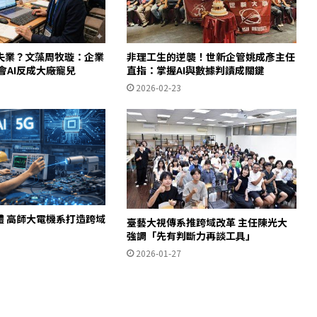
失業？文藻周牧璇：企業
非理工生的逆襲！世新企管姚成彥主任
會AI反成大廠寵兒
直指：掌握AI與數據判讀成關鍵
2026-02-23
體 高師大電機系打造跨域
臺藝大視傳系推跨域改革 主任陳光大
強調「先有判斷力再談工具」
2026-01-27