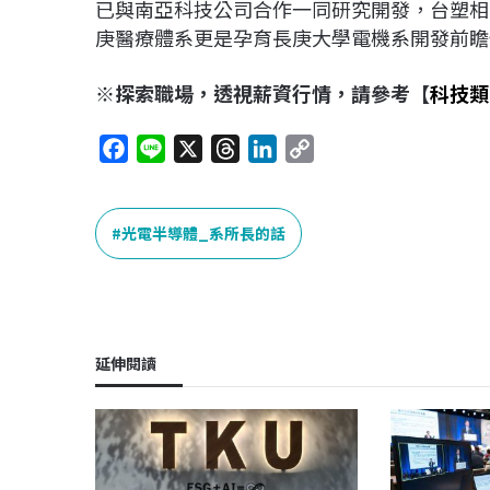
已與南亞科技公司合作一同研究開發，台塑相
庚醫療體系更是孕育長庚大學電機系開發前瞻
※探索職場，透視薪資行情，請參考【
科技類
F
L
X
T
L
C
a
i
h
i
o
c
n
r
n
p
e
e
e
k
y
光電半導體_系所長的話
b
a
e
L
o
d
d
i
o
s
I
n
k
n
k
延伸閱讀