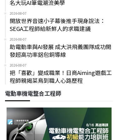
名大玩AI筆電潮流美學
2026-08-07
開放世界音速小子幕後推手現身說法：
SEGA工程師給新鮮人的求職建議
2026-08-07
助電動車與AI發展 成大洪飛義團隊成功開
發超高功率鋁包銅導線
2026-08-07
把「喜歡」變成職業！日商Aiming遊戲工
程師親揭菜鳥到職人心路歷程
電動車機電整合工程師