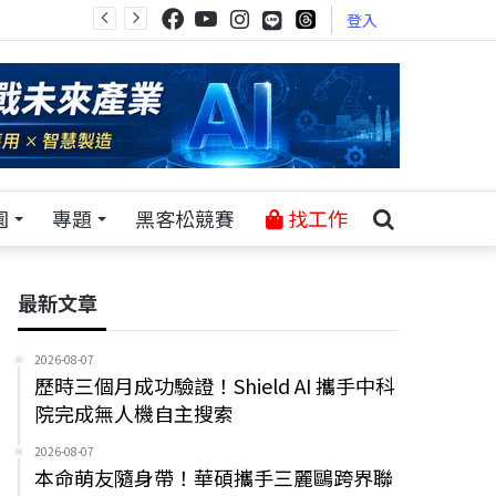
登入
園
專題
黑客松競賽
找工作
最新文章
2026-08-07
歷時三個月成功驗證！Shield AI 攜手中科
院完成無人機自主搜索
2026-08-07
本命萌友隨身帶！華碩攜手三麗鷗跨界聯