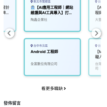
新北市鶯歌區
台中市
 實習計
【AI應用工程師｜網站
【AI 
主品牌社
維護與AI工具導入】打造
程師 
陶藝品牌智能化未來
司
陶鑫企業社
大豐環
台中市北區
台中市
Android 工程師
【Mic
礙人才
習生
全富數位有限公司
台灣美
司
看更多職缺
發佈留言