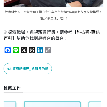
敏實科大人工智慧學程丁鏗升主任與學生討論MR專題製作及技術指導。
（圖／系主任丁鏗升）
※探索職場，透視薪資行情，請參考【
科技類-職缺
百科
】幫助你找到最適合的舞台！
F
L
X
T
L
C
a
i
h
i
o
c
n
r
n
p
e
e
e
k
y
AI資訊新紀元_系所長的話
b
a
e
L
o
d
d
i
o
s
I
n
推薦工作
k
n
k