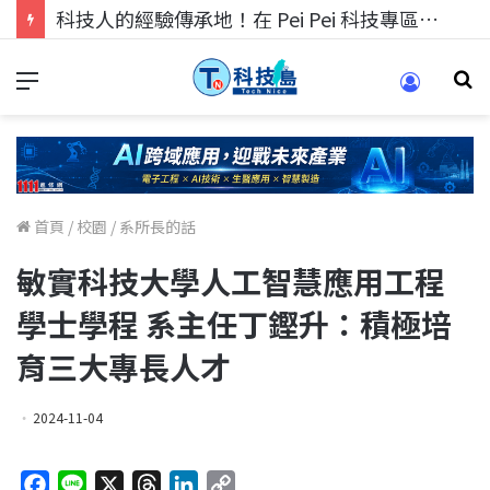
科技人的經驗傳承地！在 Pei Pei 科技專區，與學弟妹交流最硬核的技術
首頁
/
校園
/
系所長的話
敏實科技大學人工智慧應用工程
學士學程 系主任丁鏗升：積極培
育三大專長人才
2024-11-04
F
L
X
T
L
C