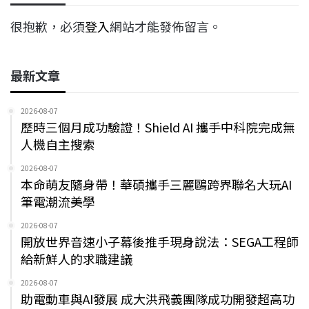
很抱歉，必須
登入
網站才能發佈留言。
最新文章
2026-08-07
歷時三個月成功驗證！Shield AI 攜手中科院完成無
人機自主搜索
2026-08-07
本命萌友隨身帶！華碩攜手三麗鷗跨界聯名大玩AI
筆電潮流美學
2026-08-07
開放世界音速小子幕後推手現身說法：SEGA工程師
給新鮮人的求職建議
2026-08-07
助電動車與AI發展 成大洪飛義團隊成功開發超高功