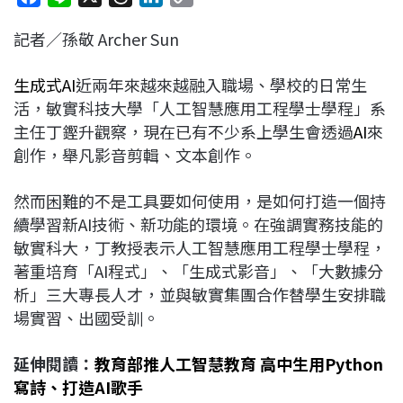
a
i
h
i
o
記者／孫敬 Archer Sun
c
n
r
n
p
e
e
e
k
y
生成式AI
近兩年來越來越融入職場、學校的日常生
b
a
e
L
活，敏實科技大學「人工智慧應用工程學士學程」系
o
d
d
i
主任丁鏗升觀察，現在已有不少系上學生會透過
AI
來
o
s
I
n
創作，舉凡影音剪輯、文本創作。
k
n
k
然而困難的不是工具要如何使用，是如何打造一個持
續學習新AI技術、新功能的環境。在強調實務技能的
敏實科大，丁教授表示人工智慧應用工程學士學程，
著重培育「AI程式」、「生成式影音」、「大數據分
析」三大專長人才，並與敏實集團合作替學生安排職
場實習、出國受訓。
延伸閱讀：
教育部推人工智慧教育 高中生用Python
寫詩、打造AI歌手