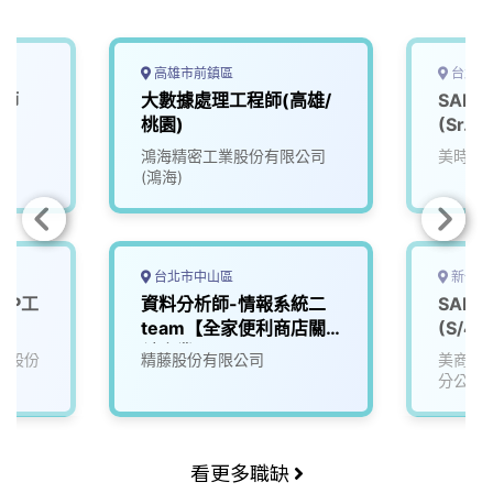
k
n
k
高雄市前鎮區
台北市
程師
大數據處理工程師(高雄/
SAP(
桃園)
(Sr.) S
鴻海精密工業股份有限公司
美時化
(鴻海)
台北市中山區
新竹縣
SAP工
資料分析師-情報系統二
SAP S
P
team【全家便利商店關
(S/4
）
係企業】
業股份
精藤股份有限公司
美商迪
分公司
看更多職缺