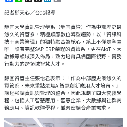
a
i
h
i
o
記者鄧天心／台北報導
c
n
r
n
p
e
e
e
k
y
靜宜大學資訊管理學系（靜宜資管）作為中部歷史最
b
a
e
L
悠久的資管系，積極順應數位轉型趨勢，以「資訊科
o
d
d
i
技＋商業管理」的獨特融合為核心，系上不僅是全臺
o
s
I
n
唯一設有完整SAP ERP學程的資管系，更在AIoT、大
k
n
k
數據等領域深入佈局，致力培育具備國際視野、實務
行動力的跨領域智慧人才。
靜宜資管主任張怡君表示：「作為中部歷史最悠久的
資管系，未來重點聚焦AI智慧創新應用人才培育。」
課程強調資訊與管理的整合，因此規劃了四大套裝學
程，包括人工智慧應用、智慧企業、大數據與社群商
務應用、資訊軟體學程，並緊密結合產業需求。