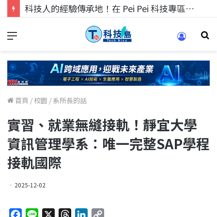
科技人的經驗傳承地！在 Pei Pei 科技專區，與學弟妹交流最硬核的技術
首頁
/
校園
/
系所長的話
實習、就業無縫接軌！靜宜大學
資訊管理學系：唯一完整SAP學程
接軌國際
2025-12-02
F
L
X
T
L
C