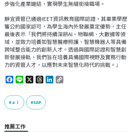
步強化產業鏈結，實現學生無縫銜接職場。
靜宜資管已通過IEET資訊教育國際認證，其畢業學歷
獲公約國家認可，為學生海內外發展奠定優勢，主任
最後表示「我們將持續深耕AI、物聯網、大數據等領
域，並致力培養如智慧醫療照護、智慧機器人等具備
跨域整合能力的創新人才。透過與國際認證和智慧創
新發展接軌，我們旨在培養具備國際視野及實務行動
力的資管人才，以應對未來智慧化時代的挑戰。」
F
L
X
T
L
C
a
i
h
i
o
c
n
r
n
p
e
e
e
k
y
ａｉ
SAP
b
a
e
L
o
d
d
i
o
s
I
n
推薦工作