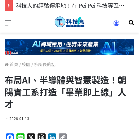
科技人的經驗傳承地！在 Pei Pei 科技專區，與學弟妹交流最硬核的技術
首頁
/
校園
/
系所長的話
布局AI、半導體與智慧製造！朝
陽資工系打造「畢業即上線」人
才
2026-01-13
F
L
X
T
L
C