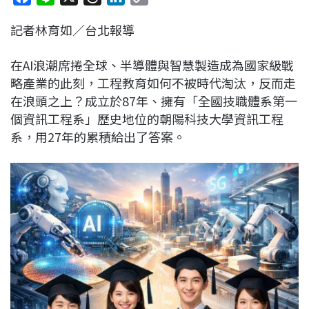
a
i
h
i
o
記者林育如／台北報導
c
n
r
n
p
e
e
e
k
y
在AI浪潮席捲全球、半導體與智慧製造成為國家級戰
b
a
e
L
略產業的此刻，工程教育如何不被時代淘汰，反而走
o
d
d
i
在浪頭之上？成立於87年、擁有「全國技職體系第一
o
s
I
n
個資訊工程系」歷史地位的朝陽科技大學資訊工程
k
n
k
系，用27年的累積給出了答案。