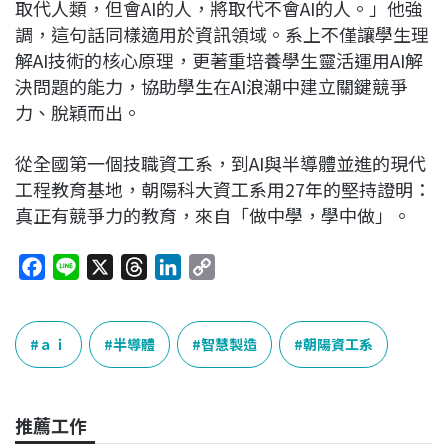
取代人類，但會AI的人，將取代不會AI的人。」他強
調，這句話同樣適用於資訊領域。系上不僅讓學生理
解AI技術的核心原理，更著重培養學生靈活運用AI解
決問題的能力，協助學生在AI浪潮中建立關鍵競爭
力、脫穎而出。
從全國第一個技職資工系，到AI與半導體並進的現代
工程教育基地，朝陽科大資工系用27年的堅持證明：
真正有競爭力的教育，來自「做中學，學中做」。
F
L
X
T
L
C
a
i
h
i
o
c
n
r
n
p
e
e
e
k
y
ａｉ
半導體
智慧製造
朝陽資工系
b
a
e
L
o
d
d
i
o
s
I
n
推薦工作