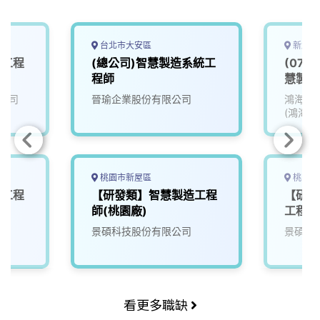
k
n
k
台北市大安區
新北市
造工程
(總公司)智慧製造系統工
(07)
程師
慧製造類
Manuf
公司
晉瑜企業股份有限公司
鴻海精
(鴻海)
桃園市新屋區
桃園市
體工程
【研發類】智慧製造工程
【研發
師(桃園廠)
工程師
景碩科技股份有限公司
景碩科
看更多職缺