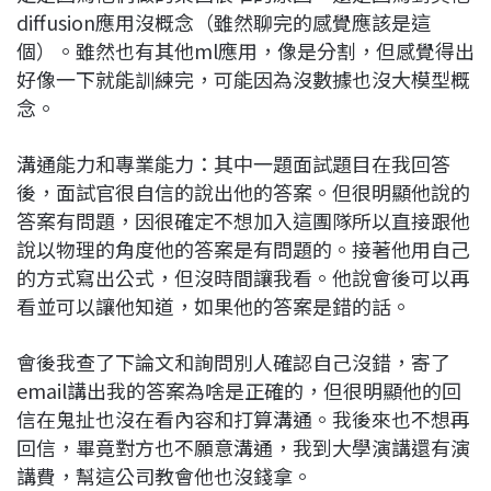
diffusion應用沒概念（雖然聊完的感覺應該是這
個）。雖然也有其他ml應用，像是分割，但感覺得出
好像一下就能訓練完，可能因為沒數據也沒大模型概
念。
溝通能力和專業能力：其中一題面試題目在我回答
後，面試官很自信的說出他的答案。但很明顯他說的
答案有問題，因很確定不想加入這團隊所以直接跟他
說以物理的角度他的答案是有問題的。接著他用自己
的方式寫出公式，但沒時間讓我看。他說會後可以再
看並可以讓他知道，如果他的答案是錯的話。
會後我查了下論文和詢問別人確認自己沒錯，寄了
email講出我的答案為啥是正確的，但很明顯他的回
信在鬼扯也沒在看內容和打算溝通。我後來也不想再
回信，畢竟對方也不願意溝通，我到大學演講還有演
講費，幫這公司教會他也沒錢拿。