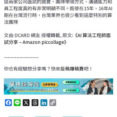
這兩家公司面試的感覺、團隊帶領方式、溝通能力和
員工程度真的有非常明顯不同。既使在15年、16年AI
剛在台灣流行時，台灣業界也很少看到這麼特別的算
法團隊
文由 DCARD 網友 授權轉載, 原文:
《AI 算法工程師面
試分享 – Amazon piccollage》
___________
你也有經驗想分享嗎？快來
投稿賺稿費
吧！
F
L
X
T
L
C
a
i
h
i
o
c
n
r
n
p