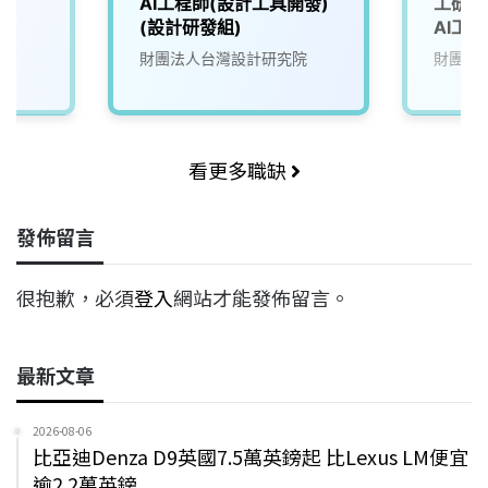
AI工程師(設計工具開發)
工研院
(設計研發組)
AI工程
財團法人台灣設計研究院
財團法
看更多職缺
發佈留言
很抱歉，必須
登入
網站才能發佈留言。
最新文章
2026-08-06
比亞迪Denza D9英國7.5萬英鎊起 比Lexus LM便宜
逾2.2萬英鎊