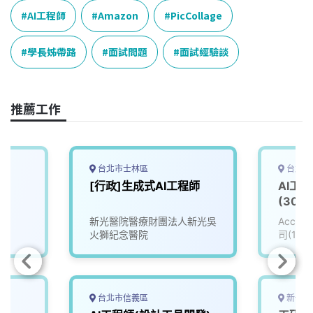
e
e
e
k
y
AI工程師
Amazon
PicCollage
b
a
e
L
o
d
d
i
學長姊帶路
面試問題
面試經驗談
o
s
I
n
k
n
k
推薦工作
台北市士林區
台北市
[行政]生成式AI工程師
AI工
(3004
新光醫院醫療財團法人新光吳
Accu
火獅紀念醫院
司(111
台北市信義區
新竹市