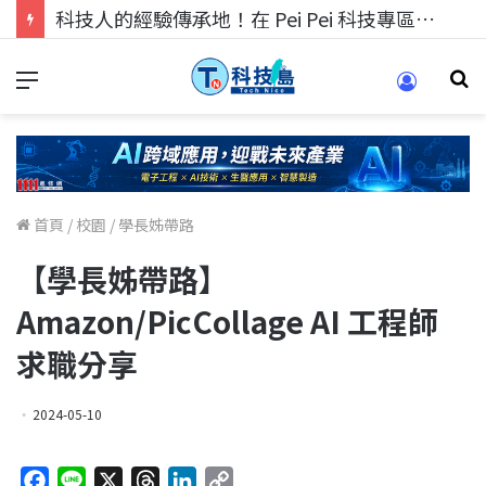
科技人找工作，就到TECH+ 科技專區!
首頁
/
校園
/
學長姊帶路
【學長姊帶路】
Amazon/PicCollage AI 工程師
求職分享
2024-05-10
F
L
X
T
L
C