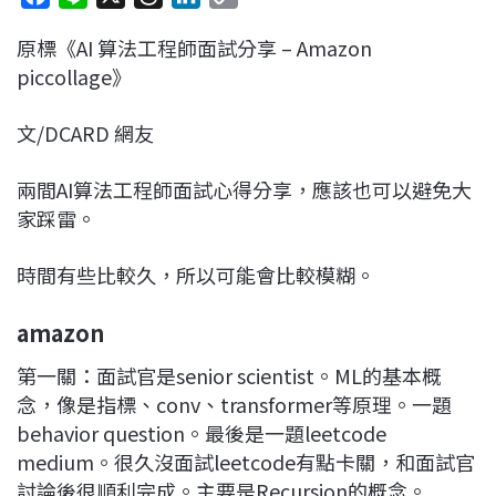
a
i
h
i
o
原標《AI 算法工程師面試分享 – Amazon
c
n
r
n
p
piccollage》
e
e
e
k
y
b
a
e
L
文/DCARD 網友
o
d
d
i
o
s
I
n
兩間AI算法工程師面試心得分享，應該也可以避免大
k
n
k
家踩雷。
時間有些比較久，所以可能會比較模糊。
amazon
第一關：面試官是senior scientist。ML的基本概
念，像是指標、conv、transformer等原理。一題
behavior question。最後是一題leetcode
medium。很久沒面試leetcode有點卡關，和面試官
討論後很順利完成。主要是Recursion的概念。