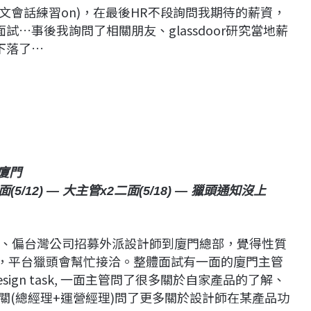
順暢(英文會話練習on)，在最後HR不段詢問我期待的薪資，
試…事後我詢問了相關朋友、glassdoor研究當地薪
下落了…
｜廈門
(5/12) — 大主管x2二面(5/18) — 獵頭通知沒上
、偏台灣公司招募外派設計師到廈門總部，覺得性質
完，平台獵頭會幫忙接洽。整體面試有一面的廈門主管
gn task, 一面主管問了很多關於自家產品的了解、
大主管關(總經理+運營經理)問了更多關於設計師在某產品功