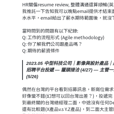
HR關偏resume review, 整體溝通還算
我推託一下告知我可以晚點email提供才結束面
水水平，email給出了薪水期待範圍後，就沒
當時問到的問題有以下紀錄:
Q: 工作的流程形式 (Agile methodology)
Q: 你了解我們公司跟產品嗎？
Q: 期待的薪資條件
2023.05 中型科技公司｜影像與設計產品
招聘平台投遞 — 獵頭接洽 (4/27) — 主管一面
(5/26)
偶然在台灣的平台看到招募訊息，新崗位需求
好像蠻不錯(幻想可以回台灣出差？)，投遞
到最終關的台灣總經理二面，中途沒有任何Desi
還有比較題(X產品v.s Y.Z產品)，到二面