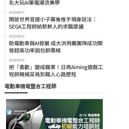
名大玩AI筆電潮流美學
2026-08-07
開放世界音速小子幕後推手現身說法：
SEGA工程師給新鮮人的求職建議
2026-08-07
助電動車與AI發展 成大洪飛義團隊成功開
發超高功率鋁包銅導線
2026-08-07
把「喜歡」變成職業！日商Aiming遊戲工
程師親揭菜鳥到職人心路歷程
電動車機電整合工程師