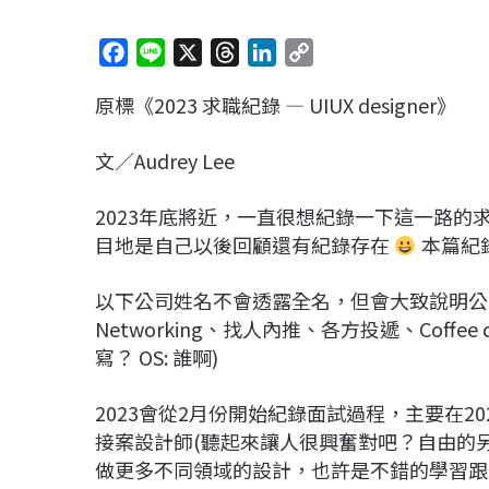
F
L
X
T
L
C
a
i
h
i
o
原標《2023 求職紀錄 — UIUX designer》
c
n
r
n
p
e
e
e
k
y
文／Audrey Lee
b
a
e
L
o
d
d
i
2023年底將近，一直很想紀錄一下這一路的
o
s
I
n
目地是自己以後回顧還有紀錄存在
本篇紀
k
n
k
以下公司姓名不會透露全名，但會大致說明公
Networking、找人內推、各方投遞、Coff
寫？ OS: 誰啊)
2023會從2月份開始紀錄面試過程，主要在2
接案設計師(聽起來讓人很興奮對吧？自由的
做更多不同領域的設計，也許是不錯的學習跟