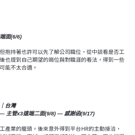
端面(6/6)
但抱持著也許可以先了解公司職位，從中談看是否工
後也提到自己期望的崗位與對職涯的看法，得到一些
可能不太合適。
台｜台灣
 主管x3遠端二面(9/8) — 感謝函(9/17)
工產業的龍頭。後來意外得到平台HR的主動接洽，