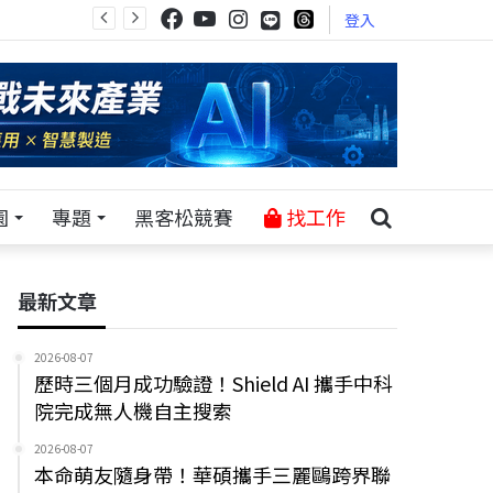
登入
園
專題
黑客松競賽
找工作
最新文章
2026-08-07
歷時三個月成功驗證！Shield AI 攜手中科
院完成無人機自主搜索
2026-08-07
本命萌友隨身帶！華碩攜手三麗鷗跨界聯