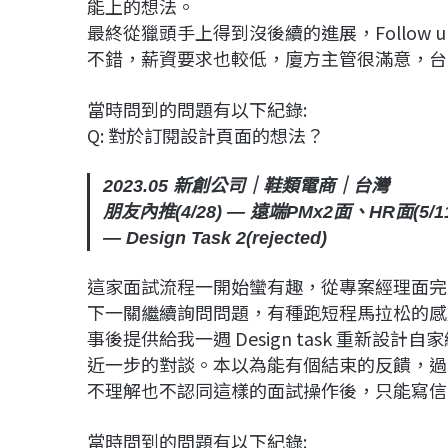
能上的想法。
最終從獵頭手上得到沒後續的進展，Follow up
不錯，薪資要求也較低，廈方主管很滿意，台
當時問到的問題有以下紀錄:
Q: 對於訂閱設計頁面的想法？
2023.05 新創公司｜鞋類電商｜台灣
朋友內推(4/28) — 遠端PMx2面、HR面(5/11) 
— Design Task 2(rejected)
這家面試流程一開始蠻有趣，從專案經理面完直
下一關繼續詢問問題，有種跑短程馬拉松的感
事後提供給我一週 Design task 重新設
近一步的對談。本以為能有個結束的反饋，過幾天
不理解也不認同這樣的面試操作後，只能寫信
當時問到的問題有以下紀錄: