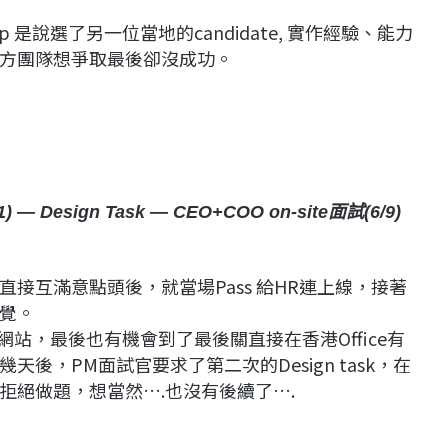
 是說選了另一位當地的candidate, 實作經驗、能力
方團隊想爭取最後卻沒成功。
— Design Task — CEO+COO on-site面試(6/9)
接互滿意點頭後，就當場Pass 給HR連上線，接著
覺。
計自家網站，最後也有機會到了最後關直接在香港Office有
後，PM面試官要求了第二次的Design task，在
拒絕做題，想當然….也沒有後續了….