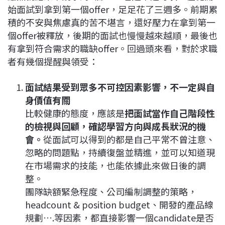
始面試到拿到第一個offer，足足花了三週多。前期累
積的不安與焦慮真的苦不堪言，還好壓力在拿到第一
個offer被釋放，後期的面試也慢慢越來越順，最後也
有拿到符合需求的職缺offer。回過頭來看，對於求職
者有幾個提醒與領受：
面試結果受到眾多不可控因素影響，不一定與自
身價值有關
比較健康的態度，應該是
把面試當作自己階段性
的檢視與回顧，確認學習方向與成長狀況的機
會。
從面試可以得到的都是自己平常不曾注意、
忽略的問題點，持續復盤並精進，並可以知道現
在市場需求的技能，也能依據此來做日後的調
整。
團隊缺額緊急程度、公司編制調整的策略，
headcount & position budget、開發的產品線
規劃….等因素，都直接影響一個candidate是否