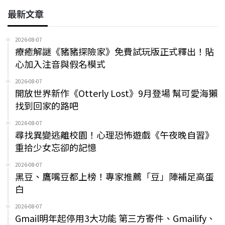
最新文章
2026-08-07
療癒解謎《豬豬探險家》免費試玩版正式釋出！貼
心加入注音與假名模式
2026-08-07
開放世界新作《Otterly Lost》9月登場 幫可愛海獺
找到回家的路吧
2026-08-07
尋找異變逃離校園！心理恐怖遊戲《午夜晚自習》
重拾少女忘卻的記憶
2026-08-07
黑豆、鷹嘴豆都上榜！專家推薦「豆」陣補足高蛋
白
2026-08-07
Gmail明年起停用3大功能 第三方寄件、Gmailify、