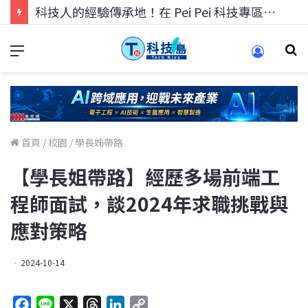
科技人找工作，就到TECH+ 科技專區!
首頁
/
校園
/
學長姊帶路
【學長姐帶路】經歷多場前端工
程師面試，談2024年求職挑戰與
應對策略
2024-10-14
F
L
X
T
L
C