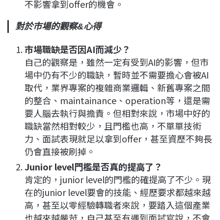
不影響拿到offer的機會。
對於市場的觀察&心得
市場職缺是否因AI而減少？
自己的觀察是，雖然一定有受到AI的影響，但市
場中仍有不少的職缺，暫時並不需要擔心會被AI
取代，業界專案的複雜商業邏輯、新舊專案之間
的整合、maintainance、operation等，還是需
要人腦去執行與擔責。但相對來說，市場中好的
職缺當然相對較少，且門檻也高，不單單技術
力、面試表現就足以拿到offer，甚至資歷不夠長
仍會直接被刷掉。
Junior level門檻是否真的提高了？
肯定的，junior level的門檻的確提高了不少。現
在的junior level要會的技能、經歷要求都越來越
高，甚至以零經驗轉職者來說，要踏入這個產業
也越來越嚴苛，自己甚至有遇到面試官說，不會