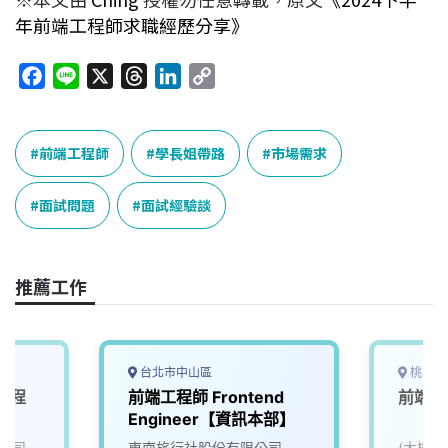
年前端工程師求職經歷分享》
F
L
X
T
L
C
a
i
h
i
o
c
n
r
n
p
e
e
e
k
y
前端工程師
學長姐帶路
市場需求
b
a
e
L
o
d
d
i
面試問題
面試經驗談
o
s
I
n
k
n
k
推薦工作
台北市中山區
桃園市
工程
前端工程師 Frontend
前端工
Engineer【資訊本部】
公司
東南旅行社股份有限公司
(大樹