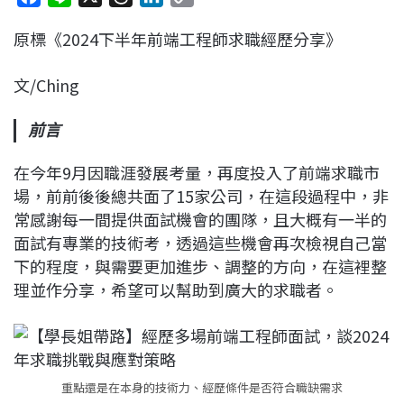
a
i
h
i
o
原標《2024下半年前端工程師求職經歷分享》
c
n
r
n
p
e
e
e
k
y
文/Ching
b
a
e
L
o
d
d
i
前言
o
s
I
n
k
n
k
在今年9月因職涯發展考量，再度投入了前端求職市
場，前前後後總共面了15家公司，在這段過程中，非
常感謝每一間提供面試機會的團隊，且大概有一半的
面試有專業的技術考，透過這些機會再次檢視自己當
下的程度，與需要更加進步、調整的方向，在這裡整
理並作分享，希望可以幫助到廣大的求職者。
重點還是在本身的技術力、經歷條件是否符合職缺需求