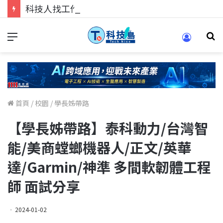
科技人找工作，就到TECH+ 科技專區!
首頁
/
校園
/
學長姊帶路
【學長姊帶路】泰科動力/台灣智
能/美商螳螂機器人/正文/英華
達/Garmin/神準 多間軟韌體工程
師 面試分享
2024-01-02