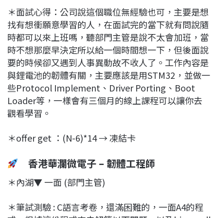
＊面試心得：公司說這個職位無經驗也可，主要是想
找有想衝願意學習的人，在面試完的當下就有問說隨
時都可以來上班嗎，聽部門主管是說不太會加班，當
時不想那麼早決定所以給一個時間想一下，但後面說
要的時候卻又遇到人事異動故不收人了。工作內容是
與鋰電池的韌體有關，主要應該是用STM32，並做一
些Protocol Implement、Driver Porting、Boot
Loader等，一樣會有三個月的線上課程可以讓你去
觀看學習。
＊offer get ：(N-6)*14 → 凍結卡
香港華瀾微電子 – 韌體工程師
＊內湖▼ 一面 (部門主管)
＊筆試測驗 : C語言考卷，還滿困難的，一面A4的程