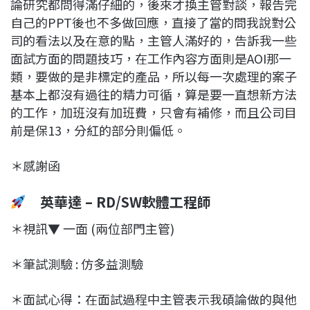
論研究都問得滿仔細的，後來才換主管對談，報告完
自己的PPT後也不多做回應，直接了當的問我說對公
司的看法以及在意的點，主管人滿好的，告訴我一些
面試方面的問題技巧，在工作內容方面則是AOI那一
類，要做的是非標定的產品，所以每一次處理的案子
基本上都沒有過往的精力可循，算是要一直想新方法
的工作，加班沒有加班費，只會有補修，而且公司目
前是保13，分紅的部分則偏低。
＊感謝函
英華達 – RD/SW軟體工程師
＊視訊▼ 一面 (兩位部門主管)
＊筆試測驗 : 仿多益測驗
＊面試心得：在面試過程中主管表示我碩論做的與他