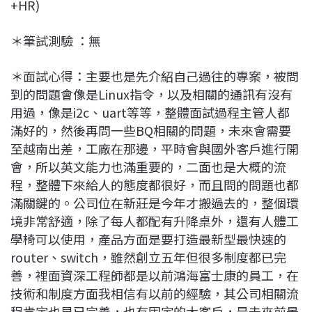
+HR)
＊筆試測驗 ：無
＊面試心得：主要也是先介紹自己過往的專案，被問
到的問題會像是Linux指令，以及相關的通訊有沒有
用過，像是i2c、uart等等，整體面試過程主管人都
滿好的，然後再問一些BQ相關的問題，未來會需要
至越南出差，工廠在那邊，平時會與國外客戶進行開
會，所以英文能力也滿重要的，二面也是大概的流
程，整體下來給人的態度都很好，而且問的問題也都
滿關鍵的。公司位在新莊是今年才搬過去的，整個環
境非常舒適，除了每人都配有升降桌外，還有人體工
學椅可以使用，產品方面是要打造最新型最快速的
router、switch，雖然創立五年但很多制度都已完
善，裡面資深工程師都是以前鴻海富士康的員工，在
技術和制度方面我相信有以前的經驗，其公司相關流
程肯定也早已完善，也有固定的大客戶，是未來前景