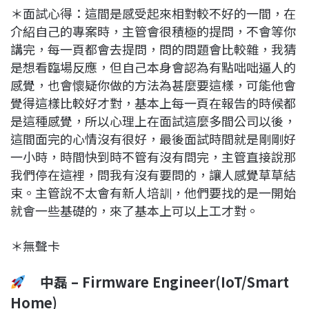
＊面試心得：這間是感受起來相對較不好的一間，在
介紹自己的專案時，主管會很積極的提問，不會等你
講完，每一頁都會去提問，問的問題會比較雜，我猜
是想看臨場反應，但自己本身會認為有點咄咄逼人的
感覺，也會懷疑你做的方法為甚麼要這樣，可能他會
覺得這樣比較好才對，基本上每一頁在報告的時候都
是這種感覺，所以心理上在面試這麼多間公司以後，
這間面完的心情沒有很好，最後面試時間就是剛剛好
一小時，時間快到時不管有沒有問完，主管直接說那
我們停在這裡，問我有沒有要問的，讓人感覺草草結
束。主管說不太會有新人培訓，他們要找的是一開始
就會一些基礎的，來了基本上可以上工才對。
＊無聲卡
中磊 – Firmware Engineer(IoT/Smart
Home)