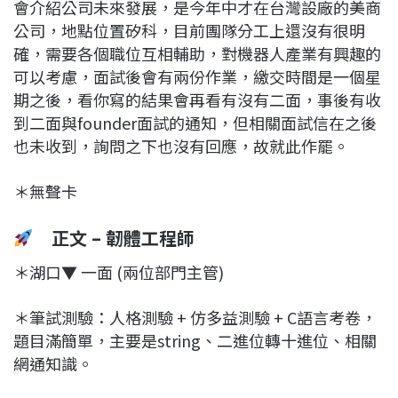
會介紹公司未來發展，是今年中才在台灣設廠的美商
公司，地點位置矽科，目前團隊分工上還沒有很明
確，需要各個職位互相輔助，對機器人產業有興趣的
可以考慮，面試後會有兩份作業，繳交時間是一個星
期之後，看你寫的結果會再看有沒有二面，事後有收
到二面與founder面試的通知，但相關面試信在之後
也未收到，詢問之下也沒有回應，故就此作罷。
＊無聲卡
正文 – 韌體工程師
＊湖口▼ 一面 (兩位部門主管)
＊筆試測驗：人格測驗 + 仿多益測驗 + C語言考卷，
題目滿簡單，主要是string、二進位轉十進位、相關
網通知識。