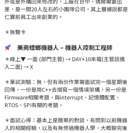
外或是外購回來修改的，工廠在台中，偶爾需要出
差，是一間20人左右的小團隊公司，其上層據說都是
仁寶前員工出來創業的。
＊無聲卡
美商螳螂機器人 – 機器人控制工程師
＊線上▼ 一面 (部門主管) → DAY+10來電(主管說進
入二面) → X
＊筆試測驗：無，但有兩份作業需面試完一個星期後
回傳，一份是用C++去撰寫一個情境架構，另一份是
Firmware相關考題，與interrupt、記憶體配置、
RTOS、SPI有關的考題。
＊面試心得：基本上是簡單的對談，有問到以前機器
人的相關經驗，以及有無修過機器人學，大概聊完後