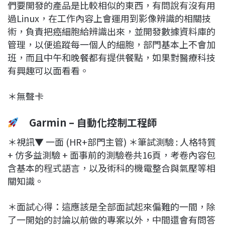
們要開發的產品是比較相似的東西，有問說有沒有用
過Linux，在工作內容上會運用到影像辨識的相關技
術，負責把癌細胞給辨識出來，並開發數據資料庫的
管理，以便追蹤每一個人的細胞，部門基本上不會加
班，而且中午和晚餐都有提供餐點，如果對醫療科技
有興趣可以面看看。
＊無聲卡
Garmin – 自動化控制工程師
＊視訊▼ 一面 (HR+部門主管) ＊筆試測驗 : 人格特質
+ 仿多益測驗 + 面事前的測驗卷共16頁，考卷內容包
含基本的程式語言，以及術科的機電整合與氣壓等相
關知識。
＊面試心得：這應該是全部面試起來偏難的一間，除
了一開始的討論以前做的專案以外，中間還會有問答