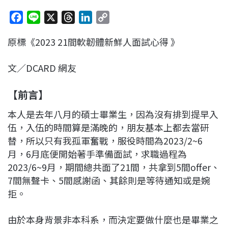
F
L
X
T
L
C
a
i
h
i
o
原標《2023 21間軟韌體新鮮人面試心得 》
c
n
r
n
p
e
e
e
k
y
文／DCARD 網友
b
a
e
L
o
d
d
i
【前言】
o
s
I
n
k
n
k
本人是去年八月的碩士畢業生，因為沒有排到提早入
伍，入伍的時間算是滿晚的，朋友基本上都去當研
替，所以只有我孤軍奮戰，服役時間為2023/2~6
月，6月底便開始著手準備面試，求職過程為
2023/6~9月，期間總共面了21間，共拿到5間offer、
7間無聲卡、5間感謝函、其餘則是等待通知或是婉
拒。
由於本身背景非本科系，而決定要做什麼也是畢業之