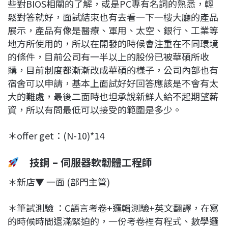
些對BIOS相關的了解，或是PC專有名詞的熟悉，輕
鬆對答就好，面試結束也有去看一下一樓大廳的產品
展示，產品有像是醫療、軍用、太空、銀行、工業等
地方所使用的，所以在開發的時候會注重在不同環境
的條件，目前公司有一半以上的股份已被華碩所收
購，目前制度都漸漸改成華碩的樣子，公司內部也有
宿舍可以申請，基本上面試好好回答應該是不會有太
大的難處，最後二面時也坦承說新鮮人給不起期望薪
資，所以有問最低可以接受的範圍是多少。
＊offer get：(N-10)*14
技鋼 – 伺服器軟韌體工程師
＊新店▼ 一面 (部門主管)
＊筆試測驗 ：C語言考卷+邏輯測驗+英文翻譯，在寫
的時候時間還滿緊迫的，一份考卷裡有程式、數學邏