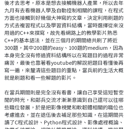
後才去思考，原本是想去接觸機器人產業，所以去年
九月有去看機器人學及自動控制相關的課程，在程式
方面也接觸到好幾個大神寫的文章，決定利用刷題的
方式去複習程式以及學習資料結構，當時選擇從來沒
用過的C++來撰寫，故先看網路上的教學影片熟悉
C++的基本語法，並在三個月的期間總共刷了將近
300題，其中200題的easy、100題的medium，因為
本身完全沒有修過資料結構所以在寫題目的過程非常
痛苦，最後也靠著看youtube的解說把題目看懂後再
寫一遍，來釐清這些題目的重點，當兵前的生活大概
就是刷題和看一些解題的影片。
在當兵期間則是完全沒有看書，讓自己享受這短暫空
閒的時光，和鄰兵交流才漸漸意識到自己還可以往哪
些職位發展，於是把影像視覺和軟韌體相關的職位也
考慮進去，並在退伍後去補足那些知識，在這期間共
讀了C程式設計、Python程式設計、影像處裡概論、