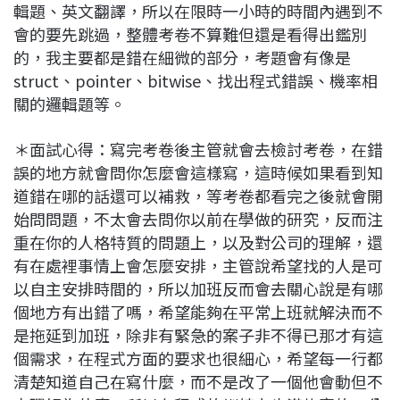
輯題、英文翻譯，所以在限時一小時的時間內遇到不
會的要先跳過，整體考卷不算難但還是看得出鑑別
的，我主要都是錯在細微的部分，考題會有像是
struct、pointer、bitwise、找出程式錯誤、機率相
關的邏輯題等。
＊面試心得：寫完考卷後主管就會去檢討考卷，在錯
誤的地方就會問你怎麼會這樣寫，這時候如果看到知
道錯在哪的話還可以補救，等考卷都看完之後就會開
始問問題，不太會去問你以前在學做的研究，反而注
重在你的人格特質的問題上，以及對公司的理解，還
有在處裡事情上會怎麼安排，主管說希望找的人是可
以自主安排時間的，所以加班反而會去關心說是有哪
個地方有出錯了嗎，希望能夠在平常上班就解決而不
是拖延到加班，除非有緊急的案子非不得已那才有這
個需求，在程式方面的要求也很細心，希望每一行都
清楚知道自己在寫什麼，而不是改了一個他會動但不