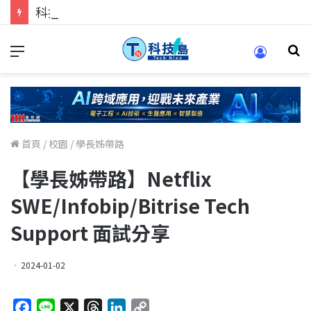
科技人找工作，就到TECH+ 科技專區!
首頁
/
校園
/
學長姊帶路
【學長姊帶路】Netflix
SWE/Infobip/Bitrise Tech
Support 面試分享
2024-01-02
F
L
X
T
L
C