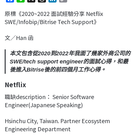
a
i
h
i
o
原標《2020~2022 面試經驗分享 Netflix
c
n
r
n
p
SWE/Infobip/Bitrise Tech Support》
e
e
e
k
y
b
a
e
L
文／Han 函
o
d
d
i
o
s
I
n
本文包含從2020到2022年我面了幾家外商公司的
k
n
k
SWE/tech support engineer的面試心得，和最
後進入Bitrise後的前四個月工作心得。
Netflix
職缺description： Senior Software
Engineer(Japanese Speaking)
Hsinchu City, Taiwan. Partner Ecosystem
Engineering Department