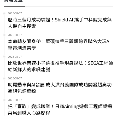
2026-08-07
歷時三個月成功驗證！Shield AI 攜手中科院完成無
人機自主搜索
2026-08-07
本命萌友隨身帶！華碩攜手三麗鷗跨界聯名大玩AI
筆電潮流美學
2026-08-07
開放世界音速小子幕後推手現身說法：SEGA工程師
給新鮮人的求職建議
2026-08-07
助電動車與AI發展 成大洪飛義團隊成功開發超高功
率鋁包銅導線
2026-08-07
把「喜歡」變成職業！日商Aiming遊戲工程師親揭
菜鳥到職人心路歷程