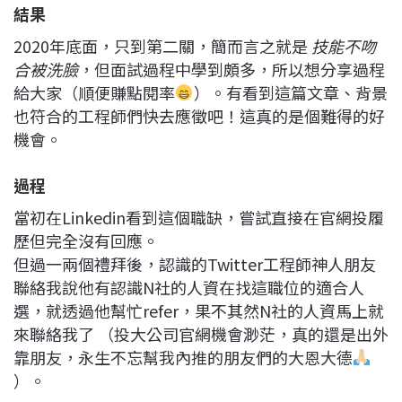
結果
2020年底面，只到第二關，簡而言之就是
技能不吻
合被洗臉
，但面試過程中學到頗多，所以想分享過程
給大家（順便賺點閱率
）。有看到這篇文章、背景
也符合的工程師們快去應徵吧！這真的是個難得的好
機會。
過程
當初在Linkedin看到這個職缺，嘗試直接在官網投履
歷但完全沒有回應。
但過一兩個禮拜後，認識的Twitter工程師神人朋友
聯絡我說他有認識N社的人資在找這職位的適合人
選，就透過他幫忙refer，果不其然N社的人資馬上就
來聯絡我了 （投大公司官網機會渺茫，真的還是出外
靠朋友，永生不忘幫我內推的朋友們的大恩大德
）。