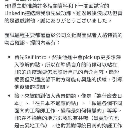
HR還主動推薦許多相關資料和下一關面試官的
LinkedIn連結讓我事先做功課。雖然最後沒成功但真
的是很感謝他。誠にありがとうございました。
面試過程主要都著重於公司文化與面試者人格特質的
吻合確認。提問內容有：
首先Self Intro，然後他途中會pick up更多想深
入瞭解的點，所以在準備自介的時候可以站在
HR的角度想要怎麼設計自己的自介內容，簡短
扼要但又適度留下對方可能有興趣的伏線，引導
他後續的提問。
接下來被問到個人背景問題，像是「為什麼去日
本」、「在日本不適應的點」、「做過各個不同
面向的工程師工作，過程是如何轉變的」等等。
HR在不適應的地方跟我很有共鳴（畢竟對方也
是去異地工作），也對我對傳統日商的拘謹工作