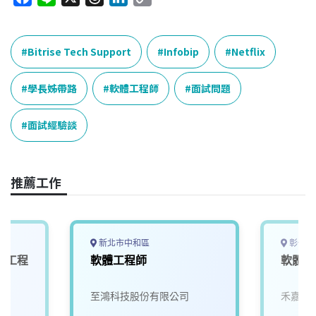
a
i
h
i
o
c
n
r
n
p
e
e
e
k
y
Bitrise Tech Support
Infobip
Netflix
b
a
e
L
o
d
d
i
學長姊帶路
軟體工程師
面試問題
o
s
I
n
k
n
k
面試經驗談
推薦工作
新北市中和區
彰化縣
體工程
軟體工程師
軟體工
至鴻科技股份有限公司
禾嘉馨