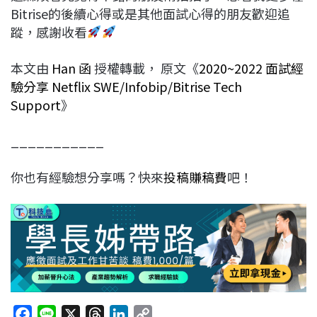
Bitrise的後續心得或是其他面試心得的朋友歡迎追
蹤，感謝收看
本文由
Han 函
授權轉載， 原文《
2020~2022 面試經
驗分享 Netflix SWE/Infobip/Bitrise Tech
Support
》
___________
你也有經驗想分享嗎？快來
投稿賺稿費
吧！
F
L
X
T
L
C