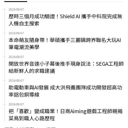
2026-08-07
歷時三個月成功驗證！Shield AI 攜手中科院完成無
人機自主搜索
2026-08-07
本命萌友隨身帶！華碩攜手三麗鷗跨界聯名大玩AI
筆電潮流美學
2026-08-07
開放世界音速小子幕後推手現身說法：SEGA工程師
給新鮮人的求職建議
2026-08-07
助電動車與AI發展 成大洪飛義團隊成功開發超高功
率鋁包銅導線
2026-08-07
把「喜歡」變成職業！日商Aiming遊戲工程師親揭
菜鳥到職人心路歷程