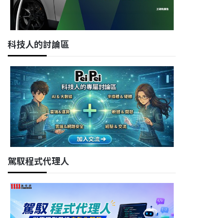
(Unitech)
科技人的討論區
新北市淡水區
新竹市
機電AI工程師
工研院生醫所_ 製藥製
程AI工程師(D200)
宇軒展業有限公司
財團法人工業技術研究院
駕馭程式代理人