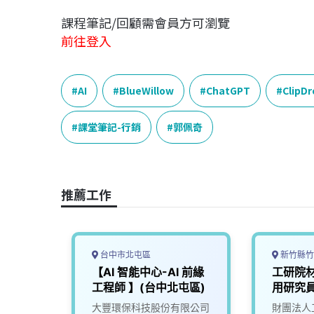
課程筆記/回顧需會員方可瀏覽
前往登入
AI
BlueWillow
ChatGPT
ClipDr
課堂筆記-行銷
郭佩奇
推薦工作
台中市北屯區
新竹縣竹
熱傳主管
【AI 智能中心-AI 前緣
工研院材
工程師 】(台中北屯區)
用研究員
限公司
大豐環保科技股份有限公司
財團法人