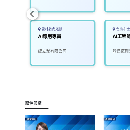
雲林縣虎尾鎮
台北市士
AI應用專員
AI工程
限公司
緁立鼎有限公司
登昌恆興
延伸閱讀