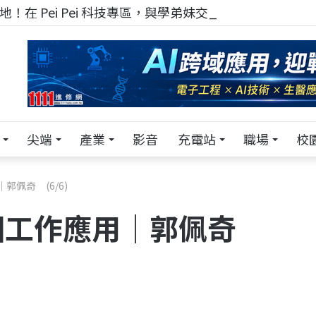
！在 Pei Pei 科技專區，與學弟妹交流最硬核的技術
尖端
產業
影音
充電站
職場
校
郭佩奇 (6/6)
繪圖工作應用｜郭佩奇