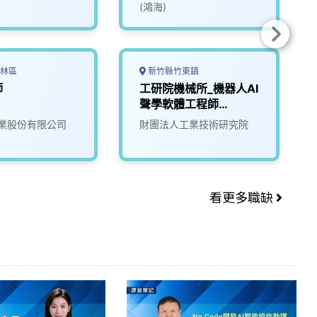
(鴻海)
林區
新竹縣竹東鎮
師
工研院機械所_機器人AI
聲學軟體工程師
(G400)
業股份有限公司
財團法人工業技術研究院
看更多職缺