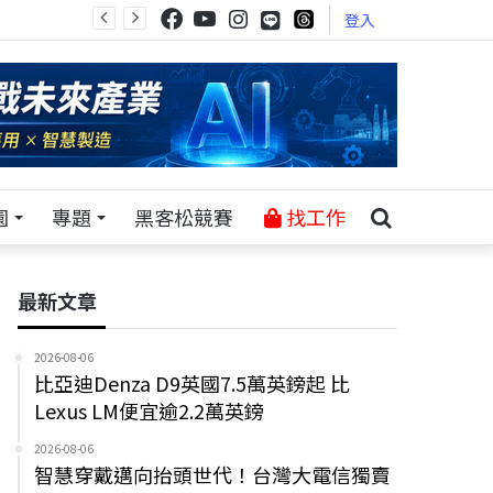
登入
園
專題
黑客松競賽
找工作
最新文章
2026-08-06
比亞迪Denza D9英國7.5萬英鎊起 比
Lexus LM便宜逾2.2萬英鎊
2026-08-06
智慧穿戴邁向抬頭世代！台灣大電信獨賣