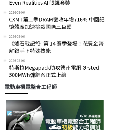
Even Realities AI 眼鏡套裝
2026-08-06
CXMT第二季DRAM營收年增716% 中國記
憶體廠加速挑戰國際三巨頭
2026-08-06
《爐石戰記®》第 14 賽季登場！花費金幣
解鎖手下特殊技能
2026-08-06
特斯拉Megapack助攻德州電網 Ørsted
500MWh儲能案正式上線
電動車機電整合工程師
新竹縣竹東鎮
新北市土城區
工研院機械所-AI機器人
AICCTV影像標記工讀
研究員(Q200)
生
財團法人工業技術研究院
燿華電子股份有限公司