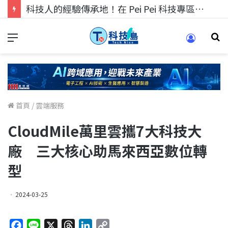
科技人的經驗傳承地！在 Pei Pei 科技專區，與學弟妹交流最硬核的技術
首頁
/
雲端服務
CloudMile萬里雲攜7大科技大
廠 三大核心助馬來西亞數位轉
型
2024-03-25
F
L
X
T
L
C