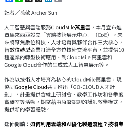
a
i
h
i
o
記者／孫敬 Archer Sun
c
n
r
n
p
e
e
e
k
y
人工智慧與雲端服務
CloudMile萬里雲
，本月宣布進
b
a
e
L
軍馬來西亞設立「雲端技術展示中心」（CoE），未
o
d
d
i
來將聚焦數位科技、人才培育與夥伴合作三大核心，
o
s
I
n
替
數位轉型
企業打造全方位技術交流平台，並提供10
k
n
k
種產業的轉型技術應用、到CloudMile 萬里雲和
Google Cloud合作的生成式人工智慧展示等。
作為以技術人才培育為核心的CloudMile萬里雲，現
協同
Google Cloud
共同推出「GO-CLOUD人才計
劃」，計畫提供含線上研討會、教學工作坊和各季度
實驗室等活動，期望藉由原廠認證的講師教學模式，
提供新的學習體驗。
延伸閱讀：
如何利用雲端和AI優化製造流程？技術考