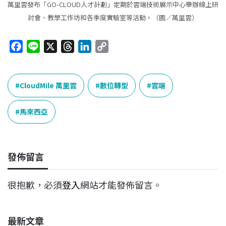
萬里雲發布「GO-CLOUD人才計劃」定期於雲端技術展示中心舉辦線上研
討會、教學工作坊和各季度實驗室等活動。（圖／萬里雲）
F
L
X
T
L
C
a
i
h
i
o
c
n
r
n
p
e
e
e
k
y
CloudMile 萬里雲
數位轉型
雲端
b
a
e
L
o
d
d
i
馬來西亞
o
s
I
n
k
n
k
發佈留言
很抱歉，必須
登入
網站才能發佈留言。
最新文章