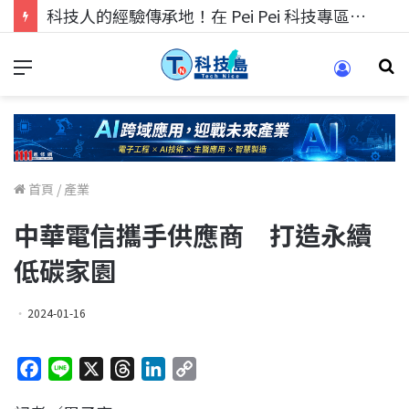
科技人找工作，就到TECH+ 科技專區!
首頁
/
產業
中華電信攜手供應商 打造永續
低碳家園
2024-01-16
F
L
X
T
L
C
a
i
h
i
o