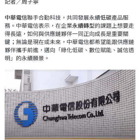
記者／周子寧
c
n
r
n
p
e
e
e
k
y
中華電信
聯手合勤科技，共同發展永續
低碳
產品服
b
a
e
L
務。中華電信表示，在企業
永續轉型
的課題上想要走
o
d
d
i
得長遠，如何與供應鏈夥伴一同正向成長是重要關
o
s
I
n
鍵；無論是現在或未來，中華電信都希望能跟供應鏈
k
n
k
夥伴攜手前進，邁向「綠化低碳、數位賦能、誠信透
明」的永續願景。