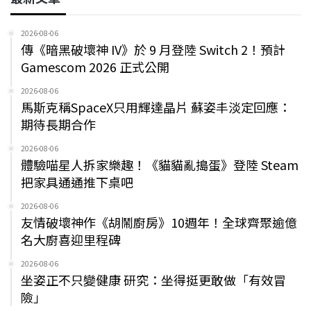
2026-08-06
傳《暗黑破壞神 IV》於 9 月登陸 Switch 2！預計
Gamescom 2026 正式公開
2026-08-06
馬斯克稱SpaceX只用輝達晶片 蘇姿丰淡定回應：
期待長期合作
2026-08-06
體驗喵星人拆家樂趣！《貓貓亂搗蛋》登陸 Steam
把家具通通推下桌吧
2026-08-06
友情破壞神作《胡鬧廚房》10週年！全球齊聚逾億
名大廚喜迎里程碑
2026-08-06
坐姿正不只變健康 研究：坐得挺更敢做「有效冒
險」