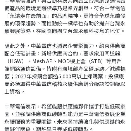
中華電信強調，與合勤科技共同設立台灣網路通信設
備產品的環境足跡標準乃是業界創舉，符合中華電信
「永遠走在最前面」的品牌精神，更符合全球永續發
展的環保趨勢。而推動統一標準也有助於提升台灣永
續發展策略，在國際間樹立台灣永續科技島的地位。
除此之外，中華電信也透過企業影響力，約束供應商
配合低碳計畫：新增供應商合約，要求家用閘道器
（HGW）、Mesh AP、MOD機上盒（STB）等用戶
端網路通信設備，皆附有環境部產品碳足跡／減碳標
籤；2027年採購金額逾5,000萬以上採購案，投標廠
商必須取得中華電信稽核永續供應鏈分級認證銅級以
上資格。
中華電信表示，希望能跟供應鏈夥伴攜手打造低碳家
園，並強調供應商低碳轉型能力是中華電信發展企業
永續服務的重要關鍵，未來將持續強化與供應鏈的永
續夥伴關係，期許早日完成低碳轉型。