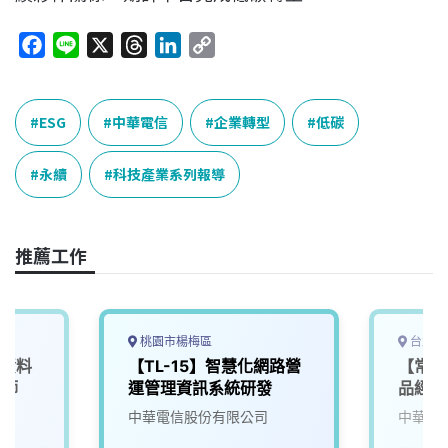
F
L
X
T
L
C
a
i
h
i
o
c
n
r
n
p
e
e
e
k
y
ESG
中華電信
企業轉型
低碳
b
a
e
L
o
d
d
i
永續
科技產業系列報導
o
s
I
n
k
n
k
推薦工作
桃園市楊梅區
台北市
】資料
【TL-15】智慧化網路營
【常設
程師
運管理資訊系統研發
品經理
中華電信股份有限公司
中華電