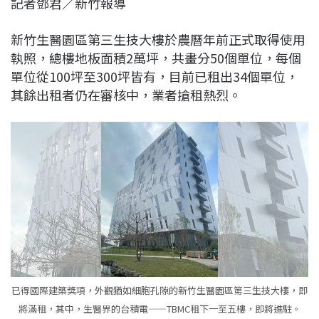
記者鄧君／新竹報導
c
n
r
n
p
e
e
e
k
y
新竹生醫園區第三生技大樓於農曆年前正式取得使用
b
a
e
L
執照，總樓地板面積2萬坪，共畫分50個單位，每個
o
d
d
i
單位從100坪至300坪皆有，目前已租出34個單位，
o
s
I
n
其餘出租者仍在審核中，業者搶租熱烈。
k
n
k
已得國際建築獎項，外觀猶如細胞孔隙的新竹生醫園區第三生技大樓，即
將滿租，其中，生醫界的台積電——TBMC租下一至五樓，即將進駐。