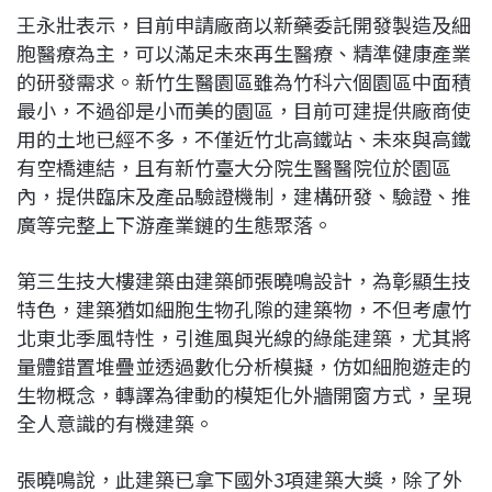
王永壯表示，目前申請廠商以新藥委託開發製造及細
胞醫療為主，可以滿足未來再生醫療、精準健康產業
的研發需求。新竹生醫園區雖為竹科六個園區中面積
最小，不過卻是小而美的園區，目前可建提供廠商使
用的土地已經不多，不僅近竹北高鐵站、未來與高鐵
有空橋連結，且有新竹臺大分院生醫醫院位於園區
內，提供臨床及產品驗證機制，建構研發、驗證、推
廣等完整上下游產業鏈的生態聚落。
第三生技大樓建築由建築師張曉鳴設計，為彰顯生技
特色，建築猶如細胞生物孔隙的建築物，不但考慮竹
北東北季風特性，引進風與光線的綠能建築，尤其將
量體錯置堆疊並透過數化分析模擬，仿如細胞遊走的
生物概念，轉譯為律動的模矩化外牆開窗方式，呈現
全人意識的有機建築。
張曉鳴說，此建築已拿下國外3項建築大獎，除了外