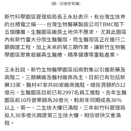
（圖／記者鄧君攝）
新竹科學園區管理局局長王永壯表示，有台灣生技界
的台積電之稱——台灣生物醫藥製造公司TBMC租下
五個樓層，生醫園區廠房土地供不應求， 尤其此園區
內有新竹臺大分院生醫醫院，而生醫院區正在進行二
期興建工程，加上未來的第三期作業，讓新竹生物醫
學園區聚焦發展再生醫療、精準健康等重點產業。
王永壯說，新竹生物醫學園區招商對象以引進新藥及
高階二、三類藥廠及醫材廠商為主，目前已有包括新
藥33家、醫材47家共80家廠商進駐，總投資額約512
億元，生醫園區目前已有2997名員工進駐，去年生醫
園區前10月營業額為26億元，較前年同期成長30％
以上，第一、二生技大樓已滿租，三年前竹科管理局
投入30多億元興建第三生技大樓，相信很快又會滿
租。