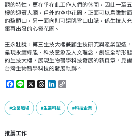
觀的特性，更在乎在此工作人們的休閒，因此一至五
樓的迎賓大廳，戶外的空中花園，正面可以鳥瞰對面
的犂頭山，另一面向則可遠眺雪山山脈，係生技人充
電再出發的心靈花園。
王永壯說，第三生技大樓兼顧生技研究與產業塑造，
呈現永續綠能、科技意象及人文理念，創造全新形態
的生技大樓，展現生物醫學科技發展的新頁章，見證
台灣生物醫學科技的發展軌跡。
F
L
X
T
L
C
a
i
h
i
o
c
n
r
n
p
e
e
e
k
y
企業職場
生醫科技
科技企業
b
a
e
L
o
d
d
i
o
s
I
n
推薦工作