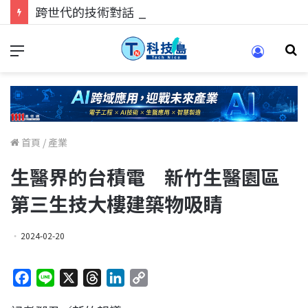
跨世代的技術對話！來 Pei Pei 科技專區，用專業洞察引領學弟妹成長
首頁
/
產業
生醫界的台積電 新竹生醫園區
第三生技大樓建築物吸睛
2024-02-20
F
L
X
T
L
C
a
i
h
i
o