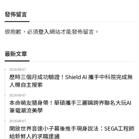
發佈留言
很抱歉，必須
登入
網站才能發佈留言。
最新文章
2026-08-07
歷時三個月成功驗證！Shield AI 攜手中科院完成無
人機自主搜索
2026-08-07
本命萌友隨身帶！華碩攜手三麗鷗跨界聯名大玩AI
筆電潮流美學
2026-08-07
開放世界音速小子幕後推手現身說法：SEGA工程師
給新鮮人的求職建議