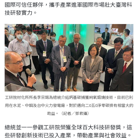
國際可信任夥伴，攜手產業進軍國際市場壯大臺灣科
技研發實力。
工研院材化所所長李宗銘為總統介紹鈣基碳捕獲純氧煅燒技術，目前已利
用在水泥、中鋼及台中火力發電廠，對於邁向二0五0淨零碳排有相當大的
助益。（記者／鄧君攝）
總統並一一參觀工研院榮獲全球百大科技研發獎，這
些研發創新技術已投入產業，帶動產業與社會效益。