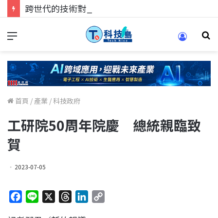
跨世代的技術對話！來 Pei Pei 科技專區，用專業洞察引領學弟妹成長
首頁
/
產業
/
科技政府
工研院50周年院慶 總統親臨致
賀
2023-07-05
F
L
X
T
L
C
a
i
h
i
o