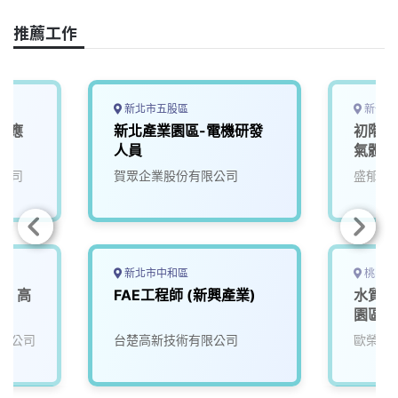
o
d
d
i
o
s
I
n
推薦工作
k
n
k
新北市五股區
新竹縣
業應
新北產業園區-電機研發
初階業
師
人員
氣體產
公司
賀眾企業股份有限公司
盛郁實
新北市中和區
桃園市
業】高
FAE工程師 (新興產業)
水質檢
園區污
限公司
台楚高新技術有限公司
歐榮環