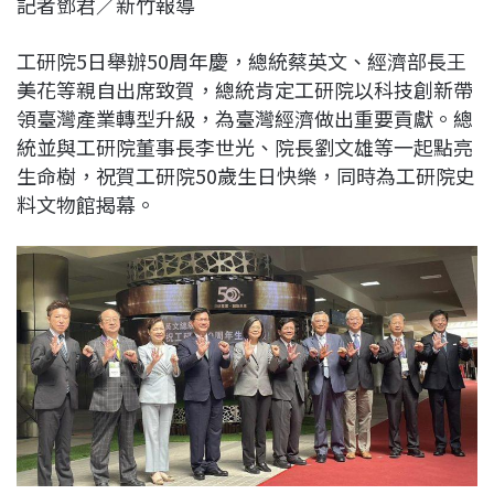
記者鄧君／新竹報導
c
n
r
n
p
e
e
e
k
y
工研院5日舉辦50周年慶，總統蔡英文、經濟部長王
b
a
e
L
美花等親自出席致賀，總統肯定工研院以科技創新帶
o
d
d
i
領臺灣產業轉型升級，為臺灣經濟做出重要貢獻。總
o
s
I
n
統並與工研院董事長李世光、院長劉文雄等一起點亮
k
n
k
生命樹，祝賀工研院50歲生日快樂，同時為工研院史
料文物館揭幕。