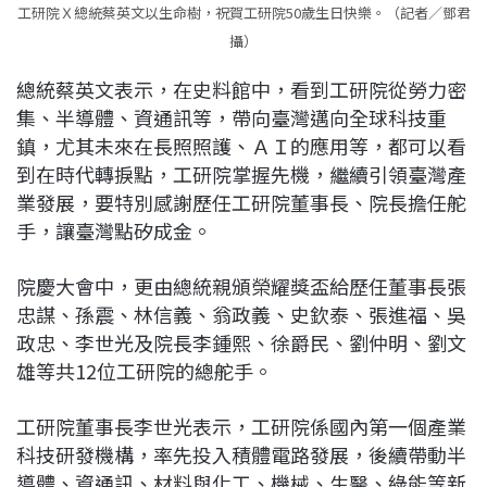
工研院Ｘ總統蔡英文以生命樹，祝賀工研院50歲生日快樂。（記者／鄧君
攝）
總統蔡英文表示，在史料館中，看到工研院從勞力密
集、半導體、資通訊等，帶向臺灣邁向全球科技重
鎮，尤其未來在長照照護、ＡＩ的應用等，都可以看
到在時代轉捩點，工研院掌握先機，繼續引領臺灣產
業發展，要特別感謝歷任工研院董事長、院長擔任舵
手，讓臺灣點矽成金。
院慶大會中，更由總統親頒榮耀獎盃給歷任董事長張
忠謀、孫震、林信義、翁政義、史欽泰、張進福、吳
政忠、李世光及院長李鍾熙、徐爵民、劉仲明、劉文
雄等共12位工研院的總舵手。
工研院董事長李世光表示，工研院係國內第一個產業
科技研發機構，率先投入積體電路發展，後續帶動半
導體、資通訊、材料與化工、機械、生醫、綠能等新