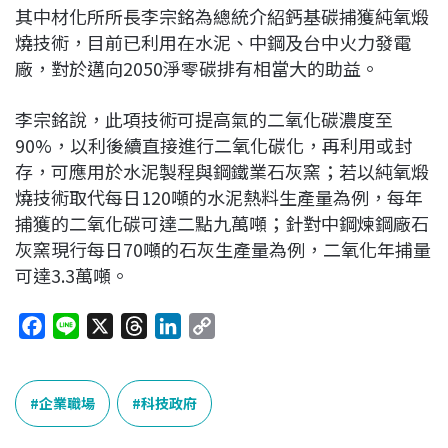
其中材化所所長李宗銘為總統介紹鈣基碳捕獲純氧煅
燒技術，目前已利用在水泥、中鋼及台中火力發電
廠，對於邁向2050淨零碳排有相當大的助益。
李宗銘說，此項技術可提高氣的二氧化碳濃度至
90%，以利後續直接進行二氧化碳化，再利用或封
存，可應用於水泥製程與鋼鐵業石灰窯；若以純氧煅
燒技術取代每日120噸的水泥熱料生產量為例，每年
捕獲的二氧化碳可達二點九萬噸；針對中鋼煉鋼廠石
灰窯現行每日70噸的石灰生產量為例，二氧化年捕量
可達3.3萬噸。
F
L
X
T
L
C
a
i
h
i
o
c
n
r
n
p
e
e
e
k
y
企業職場
科技政府
b
a
e
L