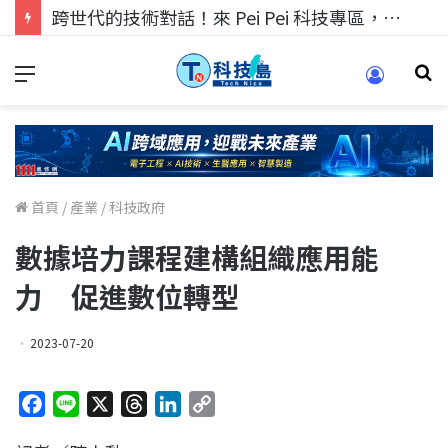
跨世代的技術對話！來 Pei Pei 科技專區，用專業洞察引領學弟妹成長
首頁
/
產業
/
科技政府
數據培力課程建構組織應用能
力 促進數位轉型
2023-07-20
F
L
X
T
L
C
a
i
h
i
o