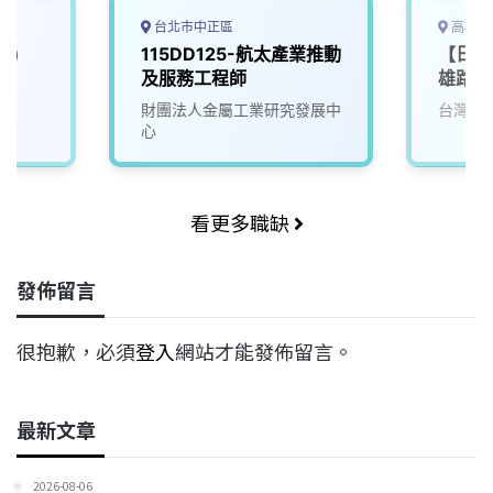
台北市中正區
高雄市
業)
115DD125-航太產業推動
【日商
及服務工程師
雄路科
財團法人金屬工業研究發展中
台灣華
心
看更多職缺
發佈留言
很抱歉，必須
登入
網站才能發佈留言。
最新文章
2026-08-06