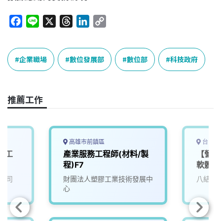
F
L
X
T
L
C
a
i
h
i
o
c
n
r
n
p
e
e
e
k
y
企業職場
數位發展部
數位部
科技政府
b
a
e
L
o
d
d
i
o
s
I
n
推薦工作
k
n
k
高雄市前鎮區
台中市
體工
產業服務工程師(材料/製
【營運
程)F7
軟體工
公司
財團法人塑膠工業技術發展中
八結國
心