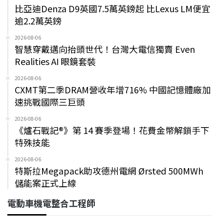
比亞迪Denza D9英國7.5萬英鎊起 比Lexus LM便宜
逾2.2萬英鎊
2026-08-06
智慧穿戴邁向抬頭世代！台灣大電信獨賣 Even
Realities AI 眼鏡套裝
2026-08-06
CXMT第二季DRAM營收年增716% 中國記憶體廠加
速挑戰國際三巨頭
2026-08-06
《爐石戰記®》第 14 賽季登場！花費金幣解鎖手下
特殊技能
2026-08-06
特斯拉Megapack助攻德州電網 Ørsted 500MWh
儲能案正式上線
電動車機電整合工程師