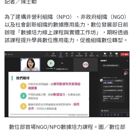
記者／陳士勳
c
n
r
n
p
e
e
e
k
y
為了建構非營利組織（NPO）、非政府組織（NGO）
b
a
e
L
以及社會創新組織的數據應用能力，數位發展部日前
o
d
d
i
辦理「數據培力線上課程與實體工作坊」，期盼透過
o
s
I
n
該課程提升學員數位應用能力，促進組織數位轉型。
k
n
k
數位部首場NGO/NPO數據培力課程。圖／數位部