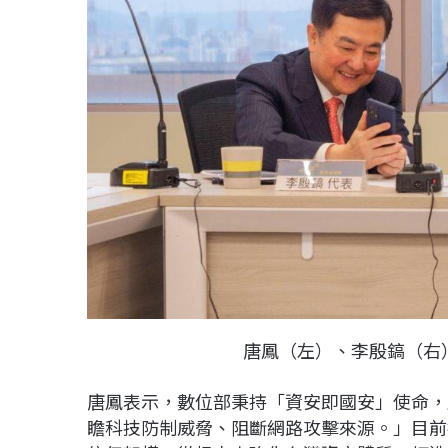
唐鳳（左）、李殷鎬（右
唐鳳表示，數位部秉持「資安即國安」使命，
瞻科技防制威脅、阻斷網路攻擊來源。」目前