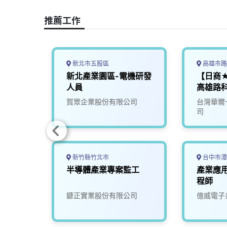
o
s
I
n
推薦工作
k
n
k
新北市五股區
高雄市路
部】
新北產業園區-電機研發
【日商
人員
高雄路
司
賀眾企業股份有限公司
台灣華爾
司
新竹縣竹北市
台中市潭
應商品
半導體產業專案監工
產業應
程師
司
鏮正實業股份有限公司
億威電子