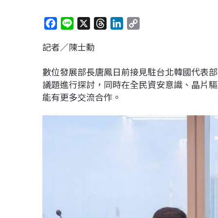
F
L
X
T
L
C
a
i
h
i
o
記者／陳士勳
c
n
r
n
p
e
e
e
k
y
數位發展部長唐鳳日前接見駐台北韓國代表部
b
a
e
L
議題進行探討，同時在全民資安意識、晶片驅
o
d
d
i
能有更多交流合作。
o
s
I
n
k
n
k