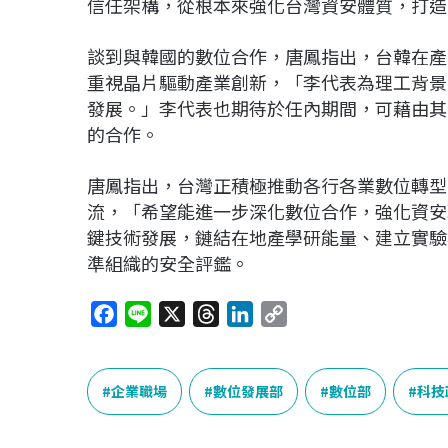
信任架構，從根本來強化台灣資安體質，打造
談到與韓國的數位合作，唐鳳指出，台韓在產
重視晶片驅動產業創新，「李代表為理工背景
發展。」李代表也期待於任內期間，可藉由其
的合作。
唐鳳指出，台灣正積極推動各行各業數位轉型
流，「希望能進一步深化數位合作，強化資安
鍵技術發展，鏈結在地產學研能量、建立實驗
準組織的安全評鑑。
F
L
X
T
L
C
a
i
h
i
o
c
n
r
n
p
e
e
e
k
y
企業職場
數位發展部
數位部
科技
b
a
e
L
o
d
d
i