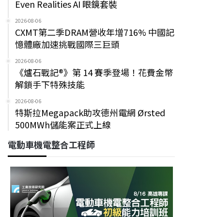
Even Realities AI 眼鏡套裝
2026-08-06
CXMT第二季DRAM營收年增716% 中國記
憶體廠加速挑戰國際三巨頭
2026-08-06
《爐石戰記®》第 14 賽季登場！花費金幣
解鎖手下特殊技能
2026-08-06
特斯拉Megapack助攻德州電網 Ørsted
500MWh儲能案正式上線
電動車機電整合工程師