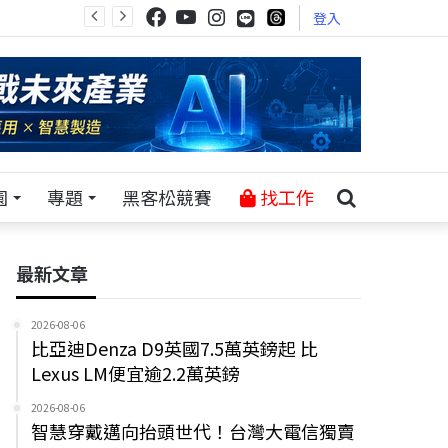
登入
園
專題
黑客松競賽
找工作
最新文章
2026-08-06
比亞迪Denza D9英國7.5萬英鎊起 比
Lexus LM便宜逾2.2萬英鎊
2026-08-06
智慧穿戴邁向抬頭世代！台灣大電信獨賣