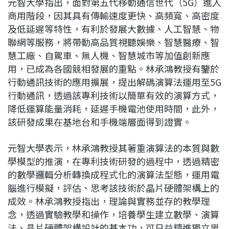
元智大學指出，面對第五代移動通信世代（5G）進入
商用階段，因其具有傳輸速度更快、高頻寬、高密度
及低延遲等特性，有利於發展大數據、人工智慧、物
聯網等服務，將帶動高品質視聽娛樂、智慧醫療、智
慧工廠、自駕車、無人機、智慧城市等加值創新應
用，已成為各國競相發展的重點。林承鴻教授有鑒於
行動通訊技術的應用擴展，提出解碼演算法運用至5G
行動通訊，透過該專利技術以簡單有效的演算方式，
降低運算能量消耗，延遲手機電池使用時間，此外，
該研發成果在基地台和手機端層面得到證實。
元智大學表示，林承鴻教授其著重演算法的本質與數
學模型的推演，在專利技術研發的過程中，透過精密
的數學邏輯分析轉換成程式化的演算法型態，運用電
腦進行模擬，評估、思考該技術於晶片硬體架構上的
成效。林承鴻教授指出，理論與實務並存的教學理
念，透過實驗教學和操作，培養學生建立數學、演算
法、晶片硬體架構設計的基本功，可日益精進獨立思