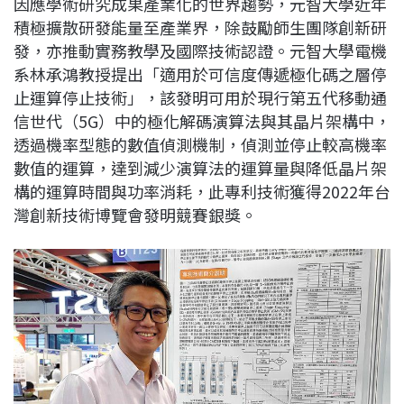
因應學術研究成果產業化的世界趨勢，元智大學近年
c
n
r
n
p
積極擴散研發能量至產業界，除鼓勵師生團隊創新研
e
e
e
k
y
發，亦推動實務教學及國際技術認證。元智大學電機
b
a
e
L
系林承鴻教授提出「適用於可信度傳遞極化碼之層停
o
d
d
i
止運算停止技術」，該發明可用於現行第五代移動通
o
s
I
n
信世代（5G）中的極化解碼演算法與其晶片架構中，
k
n
k
透過機率型態的數值偵測機制，偵測並停止較高機率
數值的運算，達到減少演算法的運算量與降低晶片架
構的運算時間與功率消耗，此專利技術獲得2022年台
灣創新技術博覽會發明競賽銀獎。