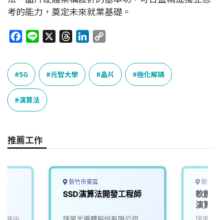
考的能力，奠定未來就業基礎。
F
L
X
T
L
C
a
i
h
i
o
c
n
r
n
p
e
e
e
k
y
5G
元智大學
晶片
極化解碼
b
a
e
L
o
d
d
i
演算法
o
s
I
n
k
n
k
推薦工作
新竹市東區
新竹市
SSD演算法開發工程師
軟體工程
演算法
發展中
瑞昱半導體股份有限公司
瑞昱半