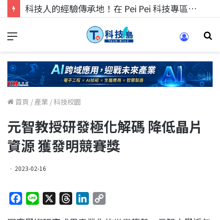
科技人的經驗傳承地！在 Pei Pei 科技專區，與學弟妹交流最硬核的技術
首頁
/
產業
/
科技校園
元智教授研發極化解碼 降低晶片
資源 獲發明競賽獎
2023-02-16
F
L
X
T
L
C
a
i
h
i
o