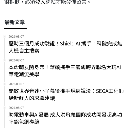
很抱歉，必須
登入
網站才能發佈留言。
最新文章
2026-08-07
歷時三個月成功驗證！Shield AI 攜手中科院完成無
人機自主搜索
2026-08-07
本命萌友隨身帶！華碩攜手三麗鷗跨界聯名大玩AI
筆電潮流美學
2026-08-07
開放世界音速小子幕後推手現身說法：SEGA工程師
給新鮮人的求職建議
2026-08-07
助電動車與AI發展 成大洪飛義團隊成功開發超高功
率鋁包銅導線