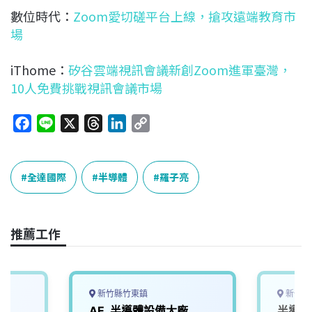
數位時代：
Zoom愛切磋平台上線，搶攻遠端教育市
場
iThome：
矽谷雲端視訊會議新創Zoom進軍臺灣，
10人免費挑戰視訊會議市場
F
L
X
T
L
C
a
i
h
i
o
c
n
r
n
p
e
e
e
k
y
全達國際
半導體
羅子亮
b
a
e
L
o
d
d
i
o
s
I
n
推薦工作
k
n
k
新竹縣竹東鎮
新竹縣
AE_半導體設備大廠
半導體