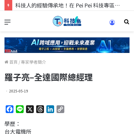
科技人的經驗傳承地！在 Pei Pei 科技專區，與學弟妹交流最硬核的技術
首頁
/
專家學者簡介
羅子亮–全達國際總經理
2025-05-19
F
L
X
T
L
C
a
i
h
i
o
學歷：
c
n
r
n
p
台大電機所
e
e
e
k
y