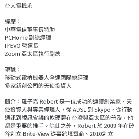
台大電機系
b
a
e
L
o
d
d
i
經歷：
o
s
I
n
中華電信董事長特助
k
n
k
PCHome 副總經理
IPEVO 營運長
Zoom 亞太區執行副總
現職：
移動式電樁機器人全達國際總經理
多家新創公司的天使投資人
簡介：羅子亮 Robert 是一位成功的連續創業家、天
使投資人與專業經理人，從 ADSL 到 Skype，從行動
通訊到視訊會議的軟硬體在台灣與亞太區的普及，他
都是重要的推手。除此之外，Robert 於 2009 年在矽
谷創立 Brite-View 從事跨境電商、2010創立