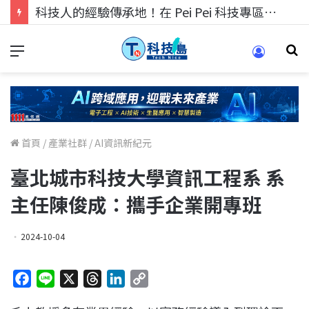
科技人的經驗傳承地！在 Pei Pei 科技專區，與學弟妹交流最硬核的技術
首頁
/
產業社群
/
AI資訊新紀元
臺北城市科技大學資訊工程系 系
主任陳俊成：攜手企業開專班
2024-10-04
F
L
X
T
L
C
a
i
h
i
o