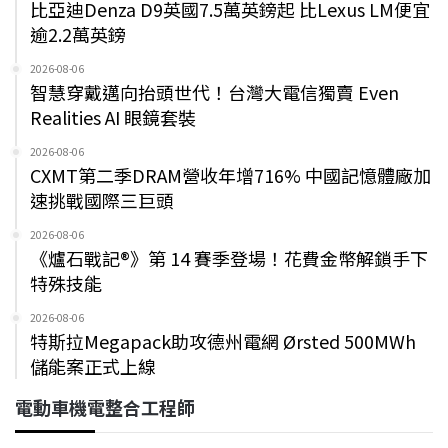
比亞迪Denza D9英國7.5萬英鎊起 比Lexus LM便宜
逾2.2萬英鎊
2026-08-06
智慧穿戴邁向抬頭世代！台灣大電信獨賣 Even
Realities AI 眼鏡套裝
2026-08-06
CXMT第二季DRAM營收年增716% 中國記憶體廠加
速挑戰國際三巨頭
2026-08-06
《爐石戰記®》第 14 賽季登場！花費金幣解鎖手下
特殊技能
2026-08-06
特斯拉Megapack助攻德州電網 Ørsted 500MWh
儲能案正式上線
電動車機電整合工程師