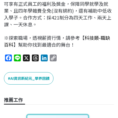
可享有正式員工的福利及獎金，保障同學就學及就
業、且四年學雜費全免(沒有綁約)，還有補助中低收
入學子。合作方式：採421制分為四天工作、兩天上
課、一天休息。
※探索職場，透視薪資行情，請參考【
科技類-職缺
百科
】幫助你找到最適合的舞台！
F
L
X
T
L
C
a
i
h
i
o
c
n
r
n
p
e
e
e
k
y
AI資訊新紀元_學界回饋
b
a
e
L
o
d
d
i
o
s
I
n
推薦工作
k
n
k