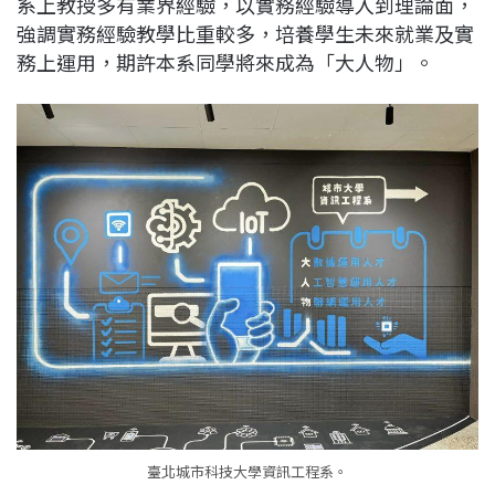
系上教授多有業界經驗，以實務經驗導入到理論面，
c
n
r
n
p
強調實務經驗教學比重較多，培養學生未來就業及實
e
e
e
k
y
務上運用，期許本系同學將來成為「大人物」。
b
a
e
L
o
d
d
i
o
s
I
n
k
n
k
臺北城市科技大學資訊工程系。