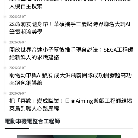
人機自主搜索
2026-08-07
本命萌友隨身帶！華碩攜手三麗鷗跨界聯名大玩AI
筆電潮流美學
2026-08-07
開放世界音速小子幕後推手現身說法：SEGA工程師
給新鮮人的求職建議
2026-08-07
助電動車與AI發展 成大洪飛義團隊成功開發超高功
率鋁包銅導線
2026-08-07
把「喜歡」變成職業！日商Aiming遊戲工程師親揭
菜鳥到職人心路歷程
電動車機電整合工程師