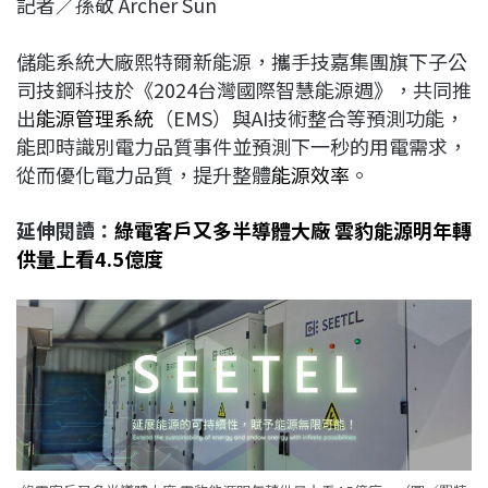
記者／孫敬 Archer Sun
c
n
r
n
p
e
e
e
k
y
儲能系統大廠熙特爾新能源，攜手技嘉集團旗下子公
b
a
e
L
司技鋼科技於《2024台灣國際智慧能源週》，共同推
o
d
d
i
出
能源管理系統
（EMS）與AI技術整合等預測功能，
o
s
I
n
能即時識別電力品質事件並預測下一秒的用電需求，
k
n
k
從而優化電力品質，提升整體
能源效率
。
延伸閱讀：
綠電客戶又多半導體大廠 雲豹能源明年轉
供量上看4.5億度