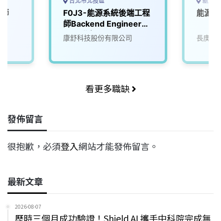
台北市北投區
新北市
程師
F0J3-能源系統後端工程
能源管
師Backend Engineer
(AI)(北投)
康舒科技股份有限公司
長庚國
看更多職缺
發佈留言
很抱歉，必須
登入
網站才能發佈留言。
最新文章
2026-08-07
歷時三個月成功驗證！Shield AI 攜手中科院完成無