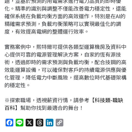
題，並基於預測的用電需求進行電力品質的即時優
化。精準的識別與調整不僅能改善電力穩定性，還能
確保系統在負載均衡方面的高效運作，特別是在AI的
精確需求預測，負載均衡策略可以實現最佳化的調
度，有效提高電網的整體運行效率。
實務案例中，熙特爾可提供各類型運算機房及資料中
心提供可靠的電源管理解決方案，自家的恆有源技
術，透過即時的需求預測與負載均衡，配合技鋼的高
效能運算設備，可以確保對客戶的持續電源供應與優
化管理，降低電力中斷風險，提高數位時代基礎架構
的穩定性。
※探索職場，透視薪資行情，請參考【
科技類-職缺
百科
】幫助你找到最適合的舞台！
F
L
X
T
L
C
a
i
h
i
o