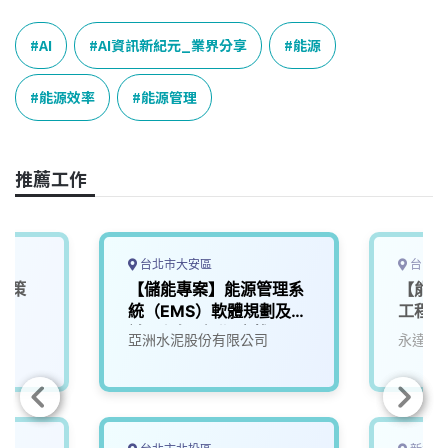
c
n
r
n
p
e
e
e
k
y
AI
AI資訊新紀元_業界分享
能源
b
a
e
L
o
d
d
i
能源效率
能源管理
o
s
I
n
k
n
k
推薦工作
台北市大安區
台中市
政策
【儲能專案】能源管理系
【能源
統（EMS）軟體規劃及測
工程師
試工程師(台北/高雄)
院
亞洲水泥股份有限公司
永達能