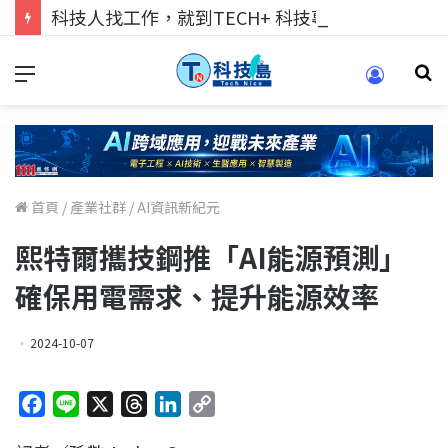
科技人找工作，就到TECH+ 科技專區!
首頁
/
產業社群
/
AI資訊新紀元
熙特爾攜技鋼推「AI能源預測」
確保用電需求、提升能源效率
2024-10-07
F
L
X
T
L
C
a
i
h
i
o