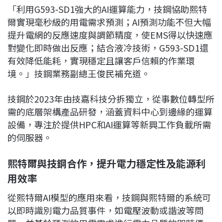
「利用G593-SD1強大的AI運算能力，技鋼協助熙特
爾實現毫秒級的用電需求預測；AI預測功能不但大幅
提升電網的反應速度與調節精度，使EMS得以快速應
對變化即時做出反應；結合液冷技術，G593-SD1還
有效降低能耗，實現穩定且讓客戶信賴的作業環
境。」技鋼業務副總王俊民補充道。
技鋼於2023年由技嘉科技分拆獨立，從事數位轉型所
需的底層架構產品研發，涵蓋資料中心到邊緣的運算
設備，專注於提供HPC和AI運算等新興工作負載所需
的伺服器。
熙特爾與技鋼合作，提升電力穩定性及能源利
用效率
從熙特爾AI模型的應用來看，技鋼與熙特爾的系統可
以即時識別電力品質事件，如電壓波動或諧波等問