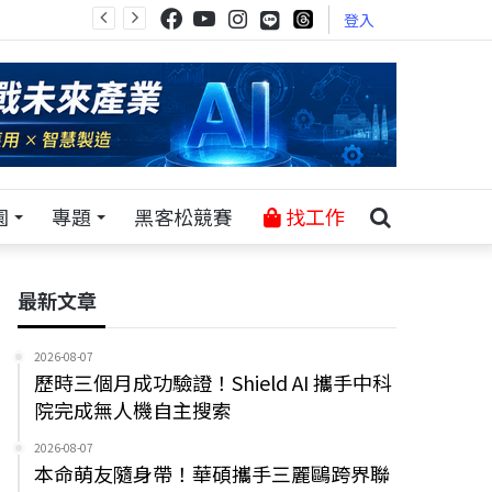
登入
園
專題
黑客松競賽
找工作
最新文章
2026-08-07
歷時三個月成功驗證！Shield AI 攜手中科
院完成無人機自主搜索
2026-08-07
本命萌友隨身帶！華碩攜手三麗鷗跨界聯