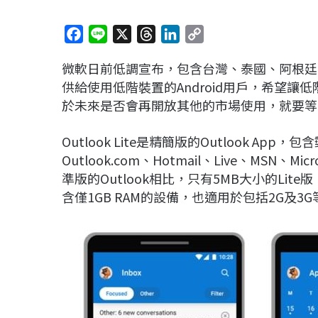
F
L
X
T
L
C
a
i
h
i
o
微軟日前低調宣布，包含台灣、泰國、阿根廷、巴西等
c
n
r
n
p
供給使用低階裝置的Android用戶，希望讓低
e
e
e
k
y
於未來是否會再開放其他的市場使用，就要等
b
a
e
L
o
d
d
i
Outlook Lite是精簡版的Outlook 
o
s
I
n
Outlook.com、Hotmail、Live、MSN、Micro
k
n
k
準版的Outlook相比，只有5MB大小的Lit
含僅1GB RAM的設備，也適用於包括2G及3