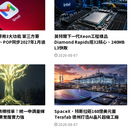
起停用3大功能 第三方寄
英特爾下一代Xeon工程樣品
y、POP同步2027年1月退
Diamond Rapids搭32核心、240MB
L3快取
2026-08-07
商標榜單！統一申請量蟬
SpaceX、特斯拉砸168億美元蓋
產業覺醒實力強
Terafab 德州打造AI晶片超級工廠
2026-08-07