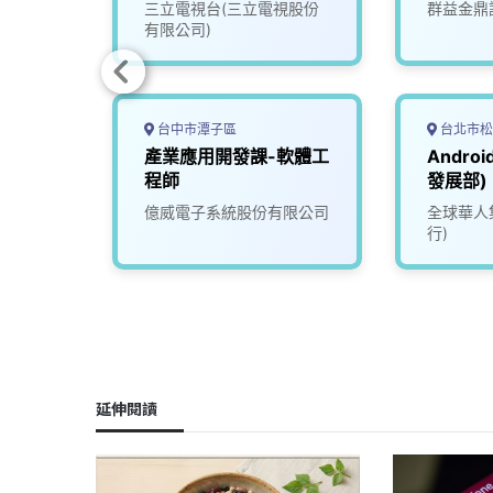
限公司
三立電視台(三立電視股份
群益金鼎
有限公司)
台中市潭子區
台北市松
機電整
產業應用開發課-軟體工
Andro
雄)
程師
發展部)
限公司
億威電子系統股份有限公司
全球華人集
行)
延伸閱讀