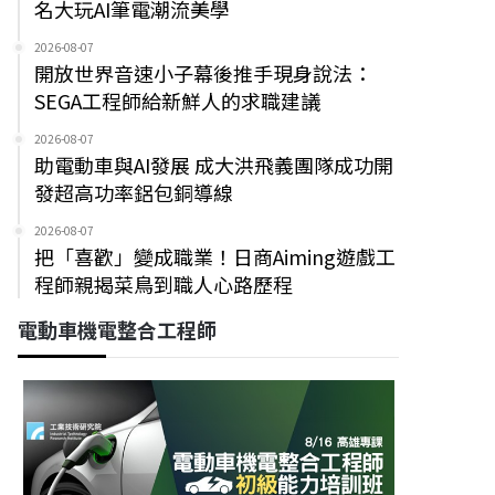
名大玩AI筆電潮流美學
2026-08-07
開放世界音速小子幕後推手現身說法：
SEGA工程師給新鮮人的求職建議
2026-08-07
助電動車與AI發展 成大洪飛義團隊成功開
發超高功率鋁包銅導線
2026-08-07
把「喜歡」變成職業！日商Aiming遊戲工
程師親揭菜鳥到職人心路歷程
電動車機電整合工程師