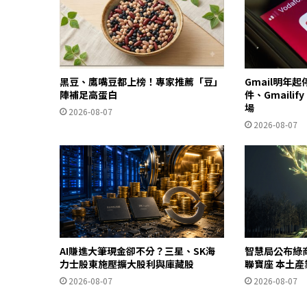
黑豆、鷹嘴豆都上榜！專家推薦「豆」
Gmail明年
陣補足高蛋白
件、Gmailif
場
2026-08-07
2026-08-07
AI賺進大筆現金卻不分？三星、SK海
智慧局公布綠
力士股東施壓擴大股利與庫藏股
聯寶座 本土
2026-08-07
2026-08-07