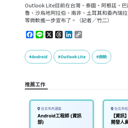
Outlook Lite目前在台灣、泰國、阿根
魯、沙烏地阿拉伯、南非、土耳其和委內瑞拉
等微軟進一步宣布了。（記者／竹二）
F
L
X
T
L
C
a
i
h
i
o
c
n
r
n
p
e
e
e
k
y
Android
Outlook Lite
微軟
b
a
e
L
o
d
d
i
o
s
I
n
推薦工作
k
n
k
台北市內湖區
台北市松
Android工程師 (資訊
【資訊】A
部)
開發人