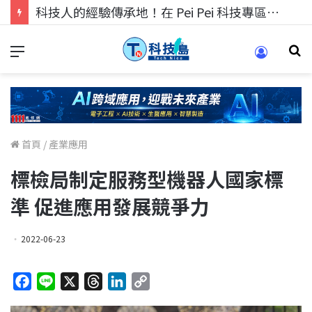
科技人找工作，就到TECH+ 科技專區!
首頁
/
產業應用
標檢局制定服務型機器人國家標
準 促進應用發展競爭力
2022-06-23
F
L
X
T
L
C
a
i
h
i
o