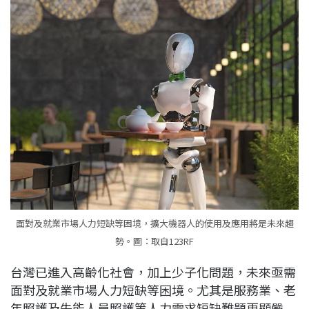
c
n
r
n
p
e
e
e
k
y
b
a
e
L
o
d
d
i
o
s
I
n
k
n
k
面對及就業市場人力短缺等困境，擴大機器人的使用及應用將是未來趨
勢。圖：取自123RF
台灣已進入高齡化社會，加上少子化問題，未來亟需
面對及就業市場人力短缺等困境。尤其是服務業、老
年照護及失能人員照護等人力需求短缺難題更顯嚴