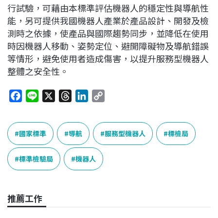
行試驗，可藉由本標準評估機器人的穩定性與導航性
能，另可提供我國機器人產業於產品設計、開發及檢
測時之依據，使產品與國際趨勢同步，並降低在使用
時因機器人移動、姿勢定位、避開障礙物及導航錯誤
等情形，避免使用者造成傷害，以提升服務型機器人
整體之安全性。
F
L
X
T
L
C
a
i
h
i
o
c
n
r
n
p
e
e
e
k
y
國家標準
導航
服務型機器人
標檢局
b
a
e
L
o
d
d
i
標準檢驗局
機器人
o
s
I
n
k
n
k
推薦工作