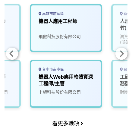
高雄市前鎮區
新竹市
程師
機器人應用工程師
人形機
竹)
飛傲科技股份有限公司
鴻海精
(鴻海)
台中市南屯區
台南市
程師
機器人Web應用軟體資深
工研院
工程師/主管
務型機
(六甲院
公司
上銀科技股份有限公司
財團法
看更多職缺